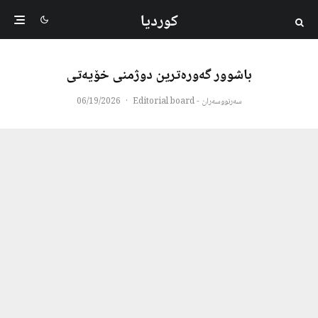
کوردیا
باشوور گەورەترین دوژمنی خۆیەتی
سەرنووسەران - Editorial board
·
06/19/2026