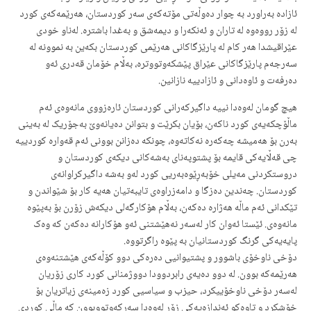
ئازادە بەراورد بە چوار دەوڵەتى مۆتەکەى سەر کوردستان، هەرێمەکەى کورد
لە زۆر رووەوە لە تاران و ئەنکەرا و دیمەشق و بەغدا باشترە. لەناو خودى
عێراقیشدا هەر کام لە پارێزگاکانى هەرێمى کوردستان بکەین بە نموونە لە
سەرجەم پارێزگاکانى عێراق پێشکەوتووترە، بەڵام خۆمان قەدرى ئەو
دەرفەت و ئاوەدانى و ئازادییە نازانین.
هیچ گومان لەوەدا نییە داگیرکەرانى کوردستان ئارەزووى مانەوەى ئەم
ماڵۆچکەیەى کورد ناکەن، بۆیان بکرێت و بتوانن دەیانەوێ بەجۆریک لە بەینى
بەرن بۆ هەمیشە چەکەرە نەکاتەوە، چونکە دەزانن بوونى ئەم قەوارە کوردییە
چى قەڵایەکى قایمە بۆ پشتوپەناى بەشەکانى دیکەى کوردستان و
دروستکردنى مەیلى خۆبەڕێوەبەریی کورد لەو بەشە داگیرکراوانەى
کوردستان. چەندین دەزگا و دامەزراوەى تایبەتیان هەیە کار بۆ شێواندن و
تێکدانى ئەم ماڵە هەژارە دەکەن، بەڵام هۆکارگەلى دیکەش زۆرن بۆ بەپێوە
مانەوەى. ئێستا ئەوان کار لەسەر نەهێشتنى ئەو هۆکارانە دەکەن کە وەک
پایەیەکى گرنگ کوردستانیان بە پێوە راگرتووە.
دۆخى ناوخۆى باشوور و پشتیوانیی دەرەکى دوو کۆڵەکەى هێشتنەوەى
هەرێمەکە بوون. لە دوو دەیەى رابردوودا دووژمنانى کورد کارى زۆریان
لەسەر دۆخى ناوخۆییکرد، حیزب و سیاسیی کورد زەمینەى زیاتریان بۆ
خۆشکرد و تاوەکو ئەندازەیەکى زۆر لەوەدا سەرکەوتووبوون کە ماڵى کوردى