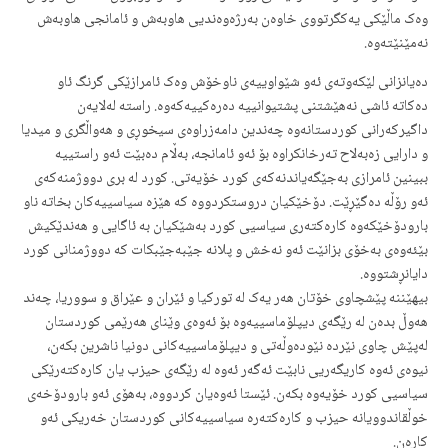
وەک ماڵێکى یەکگرتووى خاوەن بەرژەوەندیی هاوبەش و ئامانجى هاوبەش
نەمێنێتەوە.
دەیانزانى لێکەوتەى ئەو شێواوییەى ناوخۆش وەک ئامرازێکى گرنگ ئاو
دەکاتە ئاشى نەهێشتنى پشتیوانییە دەرەکییەکەوە. راستە لەلایەن
داگیرکەرانى کوردستانەوە چەندین دامەزراوەى سیخوڕی و هەواڵگرى و میدیا
و دارایى زەبەلاح تەرخانکراوە بۆ ئەو ئامانجە، بەڵام دەبێت ئەو راستییە
ببینین ئامرازى بەجێگەیاندنەکەى کورد خۆیەتى. کورد لە برى دووژمنەکەى
ئەو رۆڵە دەگێڕێت. دۆخێکیان دروستکردووە کە هێزە سیاسییەکان بخاتە ناو
بارودۆخێکەوە کارەکتەرى سیاسیی کورد بەشێکیان بە ئاگایى و هەندێکیش
بێئەوەى بەخۆى بزانێت ئەو نەخش و پلانە جێبەجێبکات کە دووژمنانى کورد
دایانڕشتووە.
بیهێننە پێشچاوى خۆتان هەر یەک لە تورکیا و ئێران و عێراق و سووریا، چەند
هەوڵ بدەن لە رێگەى دیپلۆماسییەوە بۆ ئەوەى وێناى هەرێمى کوردستان
لەپێش چاوى نێردە نێودەوڵەتى و دیپلۆماسییەکانى دونیا ناشرین بکەن،
نیوەى ئەوە کاریگەریى نابێت ئەگەر ئەوە لە رێگەى حیزب یان کارەکتەرێکى
سیاسیی کورد خۆیەوە بکەن. ئێستا ئەوەیان کردووە، بەهۆى ئەو بارودۆخەى
خوڵقاندوویانە حیزب و کارەکتەرە سیاسییەکانى کوردستان خەریکى ئەو
کارەن.