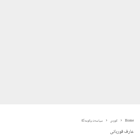
Home
کوردی
سیاسەت وکومەڵگا
عارف قوربانی