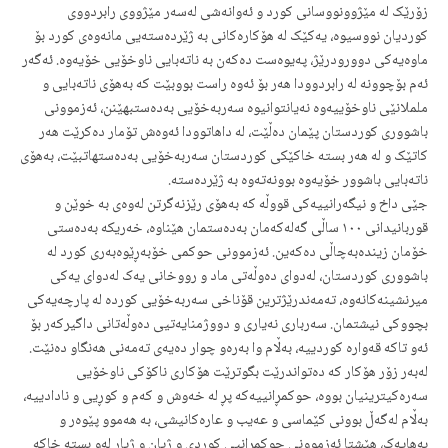
زۆرێک لە مێژوونووسانى کورد و ئەوانەشى لەسەر مێژووی رابردووی
کوردیان نووسیوە، یەکێک لە هۆکارەکانى بە ژێردەستەیى مانەوەى کورد بۆ
ماوەیەکى دوورودرێژ، پەیوەست دەکەن بە ناتەبایى ناوخۆیی خۆیەوە. ئەگەر
ئەم بۆچوونە لە رابردوودا هەر بۆ ئەوە راست بووبێت کە بەهۆى ناتەبایى و
ململانێى ناوخۆییەوە نەیانتوانیوە سەربەخۆیى بەدەستبهێنن، ئەزموونى
باشوورى کوردستان پێمان دەڵێت، لە داهاتوودا ئەوەش تۆمار دەکرێت هەر
کاتێک و لە هەر بستە خاکێکى کوردستان سەربەخۆیى بەدەستهاتبێت، بەهۆى
ناتەبایی باشوور خۆیەوە بوونەتەوە بە ژێردەستە.
جێى داخ و نیگەرانییەکى قووڵە کە بەهۆى رێزنەگرتن لەوەى بە خوێن و
قوربانیدانى ١٠٠ ساڵى گەلەکەمان بەدەستمان هێناوە، خەریکە بەدەستى
خۆمان زیندەبەچاڵى دەکەین. ئەزموونى حوکمى خۆبەڕێوەبەرى کورد لە
باشوورى کوردستان، لەدواى دەوڵەتى ماد و رووخانى یەک لەدواى یەکى
میرنشینەکانەوە، تەمەندرێژترین قۆناخى سەربەخۆیى کوردە لە پارچەیەکى
بچووکى نیشتمان. سەربارى نەیاری و دووژمنایەتیی دەوڵەتانى داگیرکەر بۆ
ئەو تاکە قەوارە کوردییە، بەڵام وا بەرەو چوار دەیەى تەمەنى هەنگاو دەنێت.
لەبەر زۆر هۆکار کە دەتواندرێت بگوترێت هۆکارى ناکۆکى ناوخۆیى
سەرەکیترینیان بووە، حوکمڕانییەکە پڕ لە خەوش و کەم و کوڕیى و نادادییە،
بەڵام لەگەڵ بوونى کێماسى و عەیب و عارەکانیشى، بە هەموو پێوەر و
بەهایەک، هێشتا ئەزموونى حوکمڕانیی کوردى و ژیان و ژیار لەو بستە خاکە