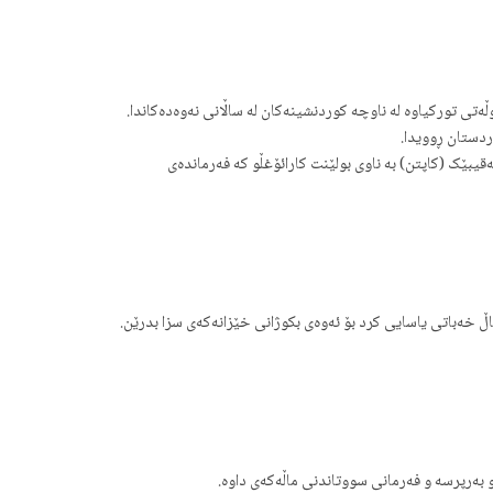
P ڕوویدا و ئەفسەرێکی تورک کوژرا. دوای شەڕەکە، نەقیبێک (کاپتن) بە ناوی بولێنت کارائۆغڵو کە فەرماندەی