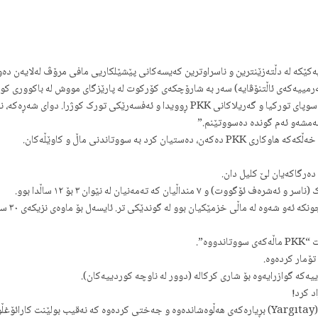
ڕۆژێک پێش کارەساتەکە، لە نزیک گوندەکە شەڕ و پێکدادان لە نێوان سوپای تورکیا و گەریلاکانی KK
ەمشەو ئەم گوندە دەسووتێنم.”
ە سووتاندنی ماڵ و کاوێڵەکان.
دەرگاکەیان لێ کلیل دان.
ن بوو لە گوندێکی تر. ئایسەل بۆ ماوەی نزیکەی ٣٠ ساڵ خەباتی یاسایی کرد بۆ ئەوەی بکوژانی خێزانەکەی سزا بدرێن.
وە”.