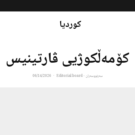
کوردیا
کۆمەڵکوژیی ڤارتینیس
سەرنووسەران - Editorial board
·
06/14/2026