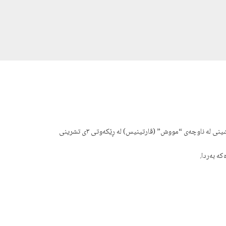
دادگای پێداچوونەوەی تورکیا لە ساڵی ٢٠٢١دا بڕیارێکی دەرکرد کە تێیدا جەخت دەکاتەوە نەقیبێکی (کاپتن) تورک فەرمانی سووتاندنی گوندێکی کوردنشینی لە ناوچەی “مووش” (ڤارتینیس) لە ڕێکەوتی ٣ی تشرینی