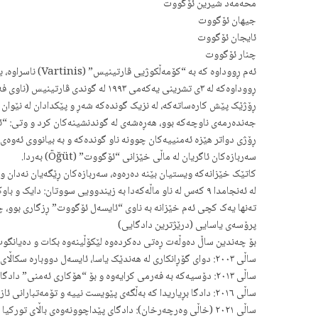
محەمەد شیرین ئۆگووت
جیهان ئۆگووت
ئایجان ئۆگووت
چنار ئۆگووت
ئەم ڕووداوە کە بە “کۆمەڵکوژیی ڤارتینیس” (Vartinis) ناسراوە، یەکێکە لە دڵتەزێنترین و ناسراوترین کەیسەکانی پێشێلکاریی مافی مرۆڤ لەلایەن دەوڵەتی تورکیاوە لە ناوچە کوردنشینەکان لە ساڵانی نەوەدەکاندا.
ڕووداوەکە لە ٣ی تشرینی یەکەمی ١٩٩٣ لە گوندی ڤارتینیس (ناوی فەرمییەکەی ئاڵتنۆڤایە) سەر بە شارۆچکەی کۆرکوت لە پارێزگای مووش لە باکووری کوردستان ڕوویدا.
جەندەرمەی ناوچەکە بوو، هەڕەشەی لە گوندنشینەکان کرد و وتی: “ئ
ڕۆژی دواتر هێزە ئەمنییەکان چوونە ناو گوندەکە و بە بیانووی ئەوەی خەڵکەکە هاوکاری PKK دەکەن، دەستیان کرد ب
سەربازەکان ئاگریان لە ماڵی خێزانی “ئۆگووت” (Öğüt) بەردا.
کاتێک خێزانەکە ویستیان بێنە دەرەوە، سەربازەکان ڕێگەیان نەدان و 
لە ئەنجامدا ٩ کەس لە ناو ماڵەکەدا بە زیندوویی سووتان: دایک و باوک (ناسر و ئەشرەف ئۆگووت) و ٧ منداڵیان کە تەمەنیان لە نێوان ٣ بۆ ١٢ ساڵدا بوو.
تەنها یەک کچی ئەم خێزانە بە ناوی “ئایسەل ئۆگووت” ڕزگاری بوو، چونکە ئەو شەوە لە ماڵی خزمێکیا
پرۆسەی یاسایی (درێژترین دادگایی)
بۆ چەندین ساڵ دەوڵەت ڕەتی دەکردەوە لێکۆڵینەوە بکات و دەیانگوت “PKK ماڵەکەی سووتاندو
ساڵی ٢٠٠٣: دوای گۆڕانکاری لە هەندێک یاسا، ئایسەل دووبارە سکاڵای تۆمار کردەوە.
ساڵی ٢٠١٣: دۆسیەکە بە فەرمی کرایەوە و بۆ “هۆکاری ئەمنی” دادگاییەکە گوازرایەوە بۆ شاری کرکالە (دوور لە ناوچە کوردییەکان).
ساڵی ٢٠١٦: دادگا بڕیاریدا کە بەڵگەی پێویست نییە و تۆمەتبارانی ئازاد کرد!
ساڵی ٢٠٢١ (خاڵی وەرچەرخان): دادگای پێداچوونەوەی باڵای تورکیا (Yargıtay) بڕیارەکەی هەڵوەشاندەوە و جەختی کردەوە کە نەقیب بولێنت کارائۆغڵو بەرپرسە و فەرمانی سووتاندنی ماڵەکەی داوە.