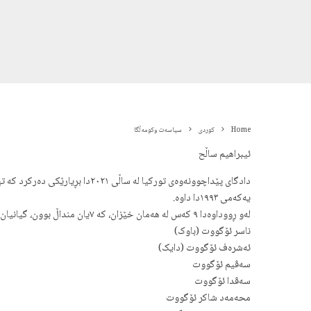
Home
کوردی
سیاسەت وکومەڵگا
ئیبراهیم ساڵح
یەکەمی ١٩٩٣دا داوە.
لەو ڕووداوەدا ٩ کەس لە هەمان خێزان، کە ٧یان منداڵ بوون، گیانیان لەدەستدا دوای ئەوەی سەربازەکان دەرگای ماڵەکەیان لێ داخستن و ئاگریان لە خانووەکە بەردا.
ناسر ئۆگووت (باوک)
ئەشرەف ئۆگووت (دایک)
سەڤیم ئۆگووت
سەڤدا ئۆگووت
محەمەد شاکر ئۆگووت