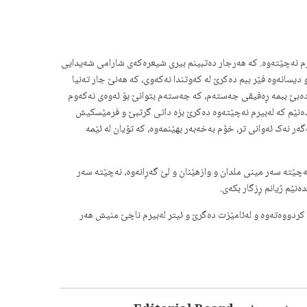
ەبیرم نەچێتەوە. کە هەرجار دەتبینم بیری شیعرەکەی شارامی شەیدایی
سانەوە فێر ببم دەکرێ لە کەوتندا نەکەوی، کە هەنێ جار تەنیا
ێ دەبێ ببمە ڕەفیقی جەستەم، کە جەستەم بتوانێ بۆ ئەوەی نەکەوم
اتدەنێم کە لەبیرم نەچێتەوە دەکرێ بزە داتی گرتبێ و فرمێسکیش
ەر نەک ئەوانی تر، خۆم بەخەبەر بهێنمەوە، کە تۆیان لە ئێمە
ەچێتە سەر مینی ملدان و وازهێنان و لێ گەڕانەوە، نەچێتە سەر
ەنێم ژیانم ڕزگار بکەی.
ت کردووەتەوە و لەئامێزت دەگرێ و ئیتر لەبیرم ناچێ منیش هەر