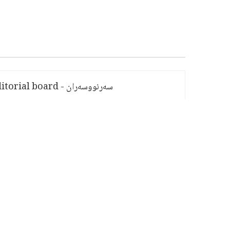
سەرنووسەران - Editorial board
PV:
81