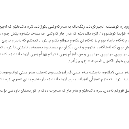
دووبارە کوشتنتە. لەبیرکردنت ڕێگەدانە بە سەرکەوتنی بکوژانت. لێرە داتدەنێم کە ل
 خۆیدا کوشتووە”. لێرە داتدەنێم کە هەر جار کەوتنی جەستەت بێتەوە پێش چاوم و دی
م ئەگەر ناچار بووم بۆ نەکەوتن بکەوم بتوانم بکەوم. لێرە داتدەنێم کە لەبیرم نەچ
 بوێ، کە لەخاکەوە هاتووم و نابێ دڵگران بم دیسانەوە دەچمەوە ئامێزی. ئا لێرە د
دووی. مردووی. مردووی و من ناهێڵم بمری. ناتوانم بهێڵم بمری. لێرە داتدەنێم کە ئەگ
، هاوار ناکەین، نادەینە شاخ و چۆڵەوە.
سەر مینی لادانەوە، نەچێتە سەر مینی فەرامۆشییەوە، نەچێتە سەر مینی توانەوەوە، ن
لێرە داتدەنێم نەهێڵی لەژیاندا بمرم. لێرە داتدەنێم یارمەتیم بدەی نەمرم. لێرە داتد
دەمیشق قووتم نەدەن. لیرە داتدەنێم و هەرجار کە سەیرت دەکەم، کوردستان باوەشی بۆ