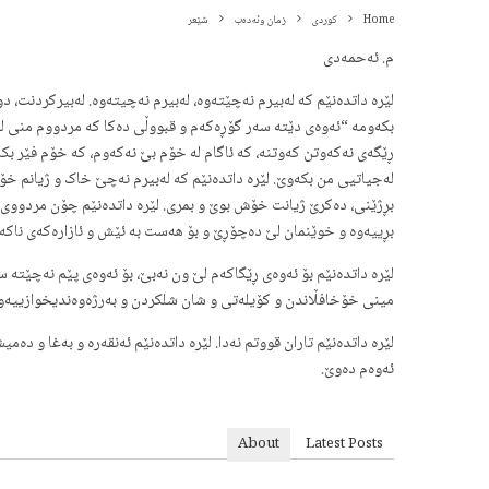
Home
کوردی
زمان وئەدەب
شێعر
م. ئەحمەدی
لێرە داتدەنێم کە لەبیرم نەچێتەوە، لەبیرم نەچیتەوە. لەبیرکردنت، 
بکەومە “ئەوەی دێتە سەر گۆڕەکەم و قبووڵی دەکا کە مردووم منی لە
ڕێگەی نەکەوتن کەوتنە، کە ئاگام لە خۆم بێ نەکەوم، کە خۆم فێر بکە
لەجیاتیی من بکەوێ. لێرە داتدەنێم کە لەبیرم نەچێ خاک و ژیانم خۆش
بڕژێنی، دەکرێ ژیانت خۆش بوێ و بمری. لێرە داتدەنێم چۆن مردووی. مر
بڕییەوە و خوێنمان لێ دەچۆڕێ و بۆ هەست بە ئێش و ئازارەکەی ناکەین
لێرە داتدەنێم بۆ ئەوەی ڕێگاکەم لێ ون نەبێ، بۆ ئەوەی پێم نەچێتە 
مینی خۆخافڵاندن و کۆیلەتی و شان شلکردن و بەرژەوەندیخوازییەوە. ئا 
لێرە داتدەنێم تاران قووتم نەدا. لێرە داتدەنێم ئەنقەرە و بەغا و 
ئەوەم دەوێ.
About
Latest Posts