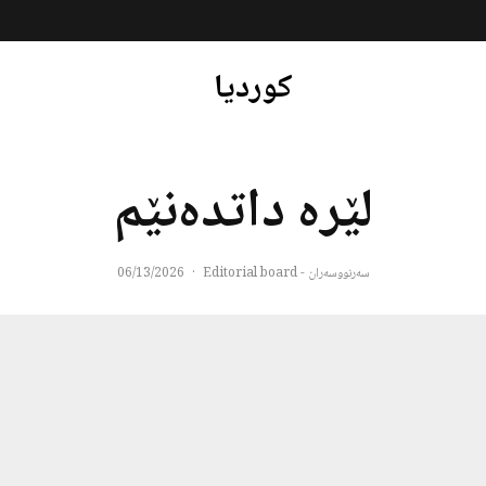
کوردیا
لێرە داتدەنێم
سەرنووسەران - Editorial board
·
06/13/2026