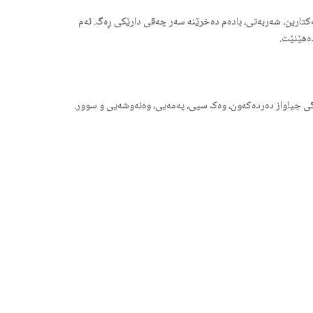
ەکتارین، شەربەتی، بادەم دەخرێنە سەر چەقی دارێکی ڕەگ. ئەم
دەهێنێت.
ڕەنگی جیاواز دەردەکەون، وەک سپی، پەمەیی، وەنەوشەیی و سوور.