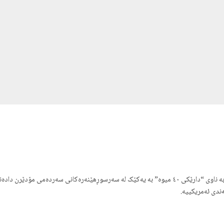
ندی ئەمریکییە.