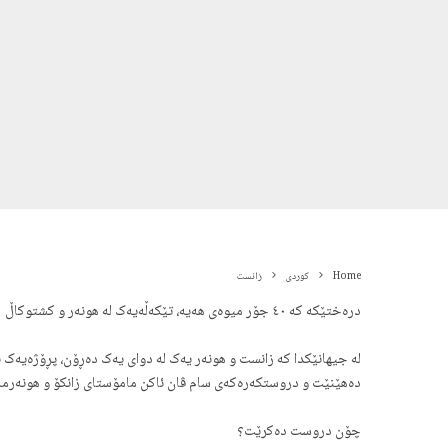
Home
کوردی
زانست
درەختێکە کە ٤٠ جۆر میوەی هەیە، تێکەڵەیەک لە هونەر و کشتوکاڵ
دەهێنێت و دروستکەرەکەی سام ڤان ئاکن مامۆستای زانکۆ و هونەرمە
چۆن دروست دەکرێت؟