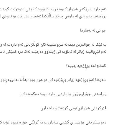
ئەم دارە لە ڕێگەی شێوازێکەوە دروست بووە کە پێی دەوترێت گرێفت.
پرۆسەیە بە وردی لە ماوەی چەند ساڵێکدا ئەنجام دەدرێت بۆ ئەوەی 
جوانی لە بەهاردا
یەکێک لە جوانترین دیمەنە سروشتییەکان گوڵکردنی ئەم دارەیە لە وە
ئەم تێڕوانینە زیاتر لە تابلۆیەکی زیندوو دەچێت نەک درەختێکی ئاس
ئامانج لەم پڕۆژەیە چییە؟
سەرەتا ئەم پڕۆژەیە زیاتر پڕۆژەیەکی هونەری بوو؛ بەڵام بە تێپەڕبو
پاراستنی جۆراوجۆری بۆماوەیی دارە میوە دەگمەنەکان
فێرکردنی شێوازی نوێی گرێفت و باخداری
دروستکردنی هۆشیاری گشتی سەبارەت بە گرنگی جۆرە میوە کۆنەکا