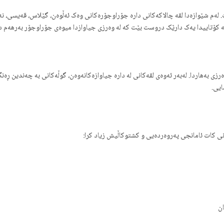
 لەم شێوازەدا لقە چالاکەکانی دارە جۆراوجۆرەکانی وەک ئەڵوەن، گێلاس، قەیسی، ن
لە کۆتاییدا یەک دارێک دروست بێت کە لە وەرزی جیاوازدا میوەی جۆراوجۆر بەرهەم 
رزی بەهاردا. لەبەر ئەوەی لقەکانی لە دارە جیاوازەکانەوەن، گوڵەکانی بە چەندین 
ایی.
ونی کات ئامانجی پەروەردەیی و کشتوکاڵیش زیاد کرا:
ن