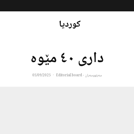
کوردیا
داری ٤٠ مێوه
سەرنووسەران - Editorial board
·
05/09/2025