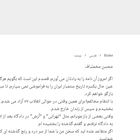
Home
فارسی
نوشتە
محسن مخملباف
اگر امروز آن نامه را به یادتان می آورم، قصدم این است که بگویم هرگ
عین حال یکسره تاریخ ستمبار ایران را به فراموشی نمی سپارم، تا مب
بازگو خواهم کرد.
با انتقام مخالفم! ب
بخشیدم و سپس از زندان خارج شدم.
وقتی بعضی از بازجویانم، مثل “تهرانی” و “آرش” در دادگاه بعد از ا
به دادگاه نرفتم، و گفتم گذشته را بخشیده ام.
اگر متقاعد شده اید که سخن من با شما از سر درد و رنج گذشته ای
شماست.