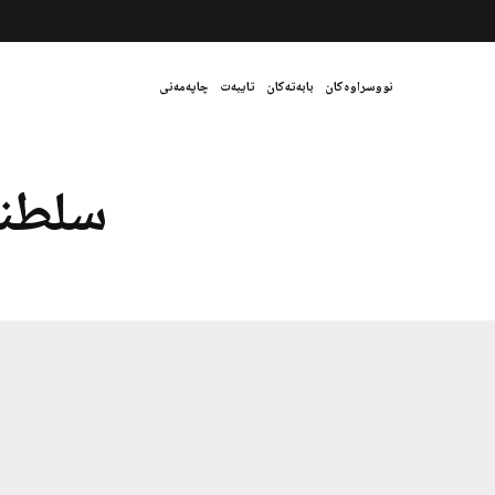
نووسراوەکان
بابەتەکان
تایبەت
چاپەمەنی
سلطنت