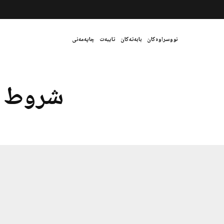
نووسراوەکان
بابەتەکان
تایبەت
چاپەمەنی
شروط م