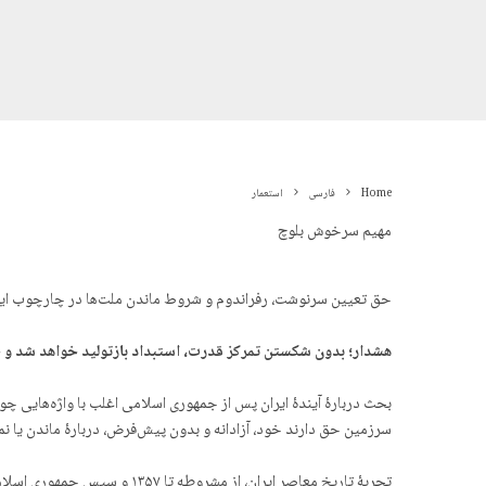
Home
فارسی
استعمار
مهیم سرخوش بلوچ
حق تعیین سرنوشت، رفراندوم و شروط ماندن ملت‌ها در چارچوب ایر
ھشدار؛ بدون شکستن تمرکز قدرت، استبداد بازتولید خواهد شد و خ
بحث دربارهٔ آیندهٔ ایران پس از جمهوری اسلامی اغلب با واژه‌هایی چ
سرزمین حق دارند خود، آزادانه و بدون پیش‌فرض، دربارهٔ ماندن یا 
تجربهٔ تاریخ معاصر ایران، 