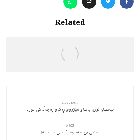
Related
Jalal Hajizadeh
رەچەڵەک و مێژووی زمانی کوردی
Previous
ئیحسان نوری پاشا و مێژووی ڕەگ و ڕەچەڵەکی کورد
Next
حزبی بێ جەماوەر کلوبی سیاسیە!