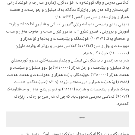
کەلاسی دەرس و وانەگووتنەوە لە خۆ دەگرن. ژمارەی سەرجەم خوێندکارانی
کوردستان واتە هەر چوار پارێزگا دەگاتە یەک میلیۆن و چوارسەت و هەشت
هەزار و چوارسەد و سی سێ کەس ( ١٤٠٨٤٣٣).
بە پێی وتەی رەییسی بەرنامە ڕێژی”نیروی انسانی و فناوری اطلاعات وزارت
آموزش و پرورش ، خسرو نظری” لە هەموو ئێران سەت و حەوت هەزار و سەت
و حەفتاو یەک (١٠٧١٧١) خوێندنگە و پێنجسەت و پەنجا و نۆ هەزار و
دووسەت و چل و سێ (٥٥٩٢٤٣) کەلاسی دەرس و زیاتر لە چاردە ملیۆن
(١٤٠٠٠٠٠٠) خوێندکار هەیە.
هەر بە مەزندەی دابەشکردنی ئیمکان و پێداویستییەکان، دەبوو کوردستان
یەک میلیۆن و پێنجسەد و چل هەزار (١٥٤٠٠٠٠) بۆ دوو میلیۆن و سێسەد و
هەشتا هەزار (٢٣٨٠٠٠٠) خوێندکار، یازدە هەزار و حەوتسەت و هەشتا هەشت
(١١٧٨٨) بۆ هەژدە هەزار و دووسەت و نۆزدە (١٨٢١٩)خوێندنگە و شەست
ویەک هەزار و پێنجسەت و شازدە (٦١٥١٦) بۆ نەودوپێنج هەزار و حەفتاویەک
(٩٥٠٧١) کەلاسی دەرسی هەبوویایە، کەچی لە هەر سێ بوارەکەدا ڕێژەکە
کەمترە.
                                            ***
خوێندنگە و زانستگا لە کوردستان درێژکردنەوەی باسکی ئەمنیەتی-