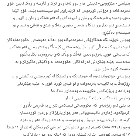
سیاسی- مێژوویی- ئایینی هەر دوو نەتەوەی ترک و فارسە و وەک ئایین خۆی
دەردەخات و مرۆڤی کوردیش کە گرێدراوی ئەو سیستەمە بێت، خۆی تێدا
دەبینێتەوە و فەرهەنگ و زمان و ئایینەکەی، لە فەرهەنگ و زمان و ئایین و
ناسنامەی ئەواندا، بزر دەکا و هەمان دەوری مەلا و شێخ و فەقێ و ئیمام بۆ
سیستەم دەگێڕێ.
بوونی خوێندنگە هەنگاوێکی سەردەمیانە بوو، بەڵام مەبەستی حکوومەتەکان
ئەوە نەبوو کە منداڵی کورد بۆ پێشخستنی کۆمەڵگا، وڵات، زمان، فەرهەنگ و
کەسایەتی خۆی، بەرژەوەندی خەڵک و وڵاتەکەی پەروەردە بکا، بەڵکوو
مەبەست جێبەجێکردنی ئەرکەکانی حکوومەت لە وڵاتێکی داگیرکراو بە
دەست کورد خۆی بوو.
پرۆسەی خۆتوواندنەوە لە خوێندنگە و زانستگا لە کوردستان بە گشتی و لە
ڕۆژهەڵات بە تایبەت بەردەوامە و نوخبەی کورد خۆی لە جێبەجێکردنی
بەرنامە و پرۆژەکانی حکوومەت بەشداری دەکات!
ژمارەی زانستگا و خوێندکار بە پێی ئامار
بە پێی ئەو ڕێژەیەی کە حکوومەتی ئیسلامی ئێران بە فەڕمی بڵاوی
کردۆتەوە، ژمارەی دانیشتووانی هەر چوار پارێزگای ورمێ، کوردستان،
کرماشان، ئیلام پێنج میلیۆن و پێنجسەد و هەشتاویەک هەزار و نەود
وچوار(٥٥٨١٧٩٤) کەسە، ئاماری نادەوڵەتی ژمارەی کوردەکان لە نێوان ١١ هەتا
١٧ لە سەدی نفووسی ئێران نیشان دەدا، کە زیاتر لەو چوار پارێزگایە