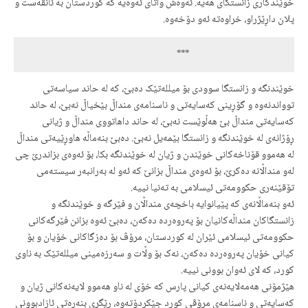
خوێندکاری زانستگای هەیە. ئەوەش واتای ئەوەیە کە کوردستان بە ئانقەست و
پلان داڕێژراو، خراوەتە ئەو دۆخەوە.
                                              ***
خوێندنگە و زانستگا سوودی بۆ میللەتێک دەبێ، کە لە حاند سیاسەتی
توواندنەوە و گۆڕینی کەسایەتی و ناسنامەی منداڵ بێخیاڵ نەبێ، لە حاند
کەسایەتی منداڵ بێ هەڵوێست نەبێ، لە حاند داهاتووی منداڵ و ژیانی
ڕۆژانەی لە خوێندنگە و زانستگا بێمەیل نەبێ. دەبێ بنەماڵە هاوڕێیەتی منداڵ
لە هەموو قۆناخەکانی خوێندن و ژیان لە خوێندنگە بکا، بۆ ئەوەی بزاندرێ چی
لەو منداڵانە دەکرێ، بۆ ئەوەی منداڵ بزانێ کە ئەو لە بەرانبەر سیستەمی
تۆقێنەری حکوومەتی ئیسلامی بە تەنیا نییە.
ئەو بنەماڵانەی کە پێیانوایە باخچەی منداڵان و فێرگە و خوێندنگە و
زانستگاکان منداڵەکانیان بۆ پەروەردە دەکەن، دەبێ ئەوە بزانن فێرگەکانی
حکوومەتی ئیسلامی ئێران لە کوردستان، مرۆڤ بۆ دەزگاکانی خۆیان و بۆ
کیانی خۆیان پەروەردە دەکەن، نەک بۆ وڵات و سەرزەمینی میللەتێک بە ناوی
کورد، کە لای ئەوان بوونی نییە.
هێژمۆنی هەمەلایەنەی کیانی پارس کە خۆی لە ناو هەموو لایەنەکانی ژیان و
کەسایەتی و ناسنامەی مرۆڤی کورد جێکردۆتەوە، ڕێگری بنەڕەتی ئازادبوونی