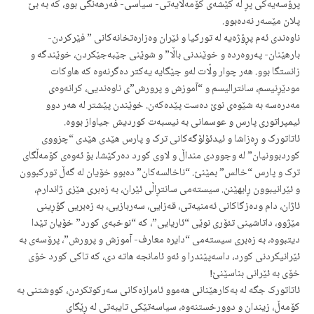
پرۆسەیەکی پڕ لە کێشەی کۆمەڵایەتی- سیاسی- فەرهەنگی بوو، کە بە بێ
پلان مێسەر نەدەبوو.
ناوەندی ئەم پڕۆژەیە لە تورکیا و ئێران وەزارەتخانەکانی ” فێرکردن-
بارهێنان- پەروەردە و خوێندنی باڵا” و شوێنی جێبەجێکردن، خوێندگە و
زانستگا بوو. هەر چوار وڵات لەو جێگایە یەکتر دەگرنەوە کە هاوکات
مودێڕنیسم، سانترالیسم و “آموزش و پرورش”ی ناوەندیی، کرانەوەی
مەدرەسە بە شێوەی نوێ دەست پێدەکەن. خوێندن پێشتر لە هەر دوو
ئیمپراتوری پارس و عوسمانی بە نیسبەت کوردیش جیاواز بووە.
ئاتاتورک و ڕەزاشا و ئیدئۆلۆگەکانی ترک و پارس هێدی هێدی “چزووی
کوردبوونیان” لە وجوودی منداڵ و لاوی کورد دەرکێشا، بۆ ئەوەی کۆمەڵگای
ترک و پارس “خالس” بمێنێ. “ناخالسەکان” دەبوو خۆیان لە گەڵ تورکبوون
و ئێرانیبوون ڕابهێنن. سیستەمی سانتڕاڵی ئێران، بە زەبری هێزی ژاندارم،
ئاژان، دام ودەزگاکانی ئەمنیەتی، قەزایی، سەربازیی، بە زەبریی گۆڕینی
مێژوو، داتاشینی تئۆری نوێی “ئاریایی”، کە “نوخبەی کورد” خۆیان تێدا
دیتبووە، بە زەبری سیستەمی “دایرە معارف- آموزش و پرورش”، پرۆسەی بە
ئێرانیکردنی کورد، داسەپێندرا و ئەو ئامانجە هاتە دی، کە تاکی کورد خۆی
خۆی بە ئێرانی بناسێنێ!
ئاتاتورک جگە لە بەکارهێنانی هەموو ئامرازەکانی سەرکوتکردن، کووشتنی بە
کۆمەڵ، زیندان و دوورخستنەوە، سیاسەتێکی تایبەتی لە ڕێگای