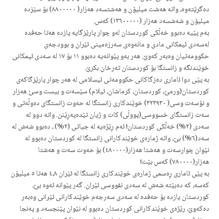
دەگرێتەوە، واتە هەشت میلیۆن و هەشتسەد هەزار( ٨٨٠٠٠٠٠) بۆ سێزدە
میلیۆن و شەشسەد هەزار (١٣٦٠٠٠٠٠) کەس.
بەم پێیە دەبوو خەڵکی کوردستان لەو چوار پارێزگایە یازدە هەتا حەفدە
لەسەدی ئیمکانی مادی و مانەوەی سەرزەمینی ئێران و بوودجەی
حکوومەتیان وەبەر کەوێ. هەر بەو پێوانەیە دەبوو ١١ بۆ ١٧ لە سەدی ئیمکانی
خوێندنگە و زانستگا بۆ کوردستان تەرخان بکرێ.
بە پێی دوا ئاماری دەزگاکانی حکوومەتی ئیسلامی لە هەر چوار پارێزگاکەی
کوردستان(ورمێ، کوردستان، کرماشان، ئیلام) سێسەت و بیست وسێ هەزار
و نۆسەت وسی( ٣٢٣٩٣٠) خوێندکاری زانستگا لە حەوت زانستگای دەوڵەتی و
سەت زانستگای خسووسی(پووڵی) کات و ژیان تێدەپەڕێنن. واتە دوو لە
سەدی (٢%) خەڵکی کوردستان! ئەم ڕێژەیە لە جیاتی (٢%) ، دەبوو شەش لە
سەد(٦%) بێ، واتە ژمارەی خوێندکارانی زانستگا لە کوردستان دەبوو لە
نێوان چوارسەت و هەشتا هەزار(٤٨٠٠٠٠) بۆ حەوت سەت و هەشتا
هەزار(٧٨٠٠٠٠) کەس بێت!
بە پێی ئاماری ڕەسمی ژمارەی خوێندکاری زانستگا لە ئێران ٤،٨ هەتا ٥ میلیۆن
کەسە، کە دەبێتە شەش لە سەدی نفووسی ئێران. گەر پێوانە ئەوە بێ،
کوردستان یازدە بۆ حەفدە لە سەدی سەرجەم خوێندکارانی ئێرانی وەبەر
دەکەوێ، رێژەی خوێندکارانی کوردستان دەبوو لە نێوان پێنجسەد و پەنجا