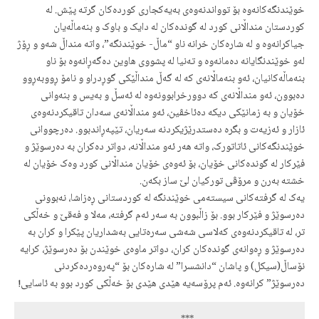
خوێندنگەکانەوە بۆ توواندنەوەی بەیەکجاری کوردەکان گرتە پێش. لە
کوردستان منداڵانی کورد لە گوندەکان لە دایک و باوک و بنەماڵەیان
جیاکرانەوە و لە شارەکان خرانە ناو “ماڵ- خوێندنگە”، واتە منداڵ شەو و ڕۆژ
لەو خوێندنگایانە دەمانەوە و تەنیا لە پشووی هاوین دەگەڕانەوە بۆ ناو
بنەماڵەکانیان، ئەو بنەماڵانەی کە لە گەڵ منداڵێکی گوڕدراو و نامۆ ڕووبەڕوو
دەبوون، ئەو منداڵانەی کە دوورخرابوونەوە لە ئەسڵ و بەیس و بنەوانی
خۆیان و بە زمانێکی دیکە دەئاخڤین، ئەو منداڵانەی سەدان تاقیکردنەوەی
ئازار و ئەزیەت و بگرە دەستدرێژیکردنە سەریان، تێپەڕاندبوو. دەرچووانی
خوێندنگەکانی ئاتاتورک، واتە هەر ئەو منداڵانە، دواتر دەکران بە دەرسوێژ و
فێرکار لە گوندەکانی خۆیان، بۆ ئەوەی خۆیان منداڵانی کورد وەک خۆیان لە
خشتە بەرن و مرۆڤی تورکیان لێ ساز بکەن.
یەک لە گرفتەکانی سیستەمی خوێندنگە لە کوردستانی ڕەزاشا، نەبوونی
دەرسوێژ و فێرکار بوو. بۆ زاڵبوون بە سەر ئەم گرفتە،
مەلا و فەقێ
و خەڵکی
تر، لە تاقیکردنەوەی کەلاسی شەشی سەرەتایی بەشداریان پێکرا و کران بە
دەرسوێژ و ڕەوانەی گوندەکان کران، دواتر ماوەی خوێندن بۆ دەرسوێژ، کرایە
نۆساڵ(سیکل) و پاشان “دانشسرا” لە شارەکان بۆ “پەروەردەکردنی
دەرسوێژ” کرانەوە. ئەم پرۆسەیە هێدی هێدی بۆ خەڵکی کورد بوو بە ئاسایی!