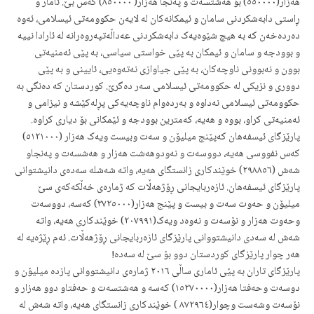
هەزار(٥٥٠٠٠٠) بۆ هەشتسەت و پەنجا هەزار( ٨٥٠٠٠٠) کەس بێ. ئامار و
ڕاستی دابەشکردنی سامان و ئیمکانەکان لە لایەن حکوومەتی ئیسلامی، ئەوە
دەردەخەن کە بە هیچ شێوەیەک دابەشکردنی عەداڵەتپەروەرانە لە ئارادا نییە
و بوودجە و سامان و ئیمکان بە پێی خواستی سیاسی، بە پێی ئەمنیەتی
بوون و نەبوونی ناوچەکان، بە پێی جیاوازی نەتەوەیی، ئایینی و بە پێی
دووری و نزیکی لە حکوومەتی ئیسلامی سەر دەگرێ. کوردستان کە دەنگی بە
حکوومەتی ئیسلامی نەداوە و بەردەوام ناوچەیەکی پڕلەکێشە و نیزامی و
ئەمنیەتی کراو، بووە و هەیە، کەمترین بوودجە و ئێمکانی بۆ دیاری کراوە.
پارێزگای ئیسفەهان کەپێنج میلیۆن و سەت وبیست ویەک هەزار (٥١٢١٠٠٠)
کەس نفووسی هەیە، دووسەت و نەودوهەشت هەزار و هەشسەت و پەنجاو
شەش (٢٩٨٨٥٦) خوێندکاری زانستگای هەیە، واتە
شەش
لە سەدەی دانیشتوانی
پارێزگای ئیسفەهان. ئازەربایجانی ڕۆژهەڵات کە ژمارەی خەڵکەکەی سێ
میلیۆن و حەوت سەت و بیست و پێنج هەزار(٣٧٢٥٠٠٠) کەسە، دووسەت
وحەوت هەزار و نۆسەت و نەوەد ویەک(٢٠٧٩٩١) خوێندکاری هەیە، واتە
شەش
لە سەدی دانیشتووانی پارێزگای ئازەربایجانی ڕۆژهەڵات. ئەم ڕێژەیە لە
هەر چوار پارێزگای کوردستان
دوو بۆ سێ
لە سەدە!
پارێزگای تاران بە پێی ئاماری ساڵی ٢٠١٦ ژمارەی دانیشتووانی پازدە میلیۆن و
دوسەت وحەفتا هەزار(١٥٢٧٠٠٠٠) کەسە و هەشتسەت و حەفتاو دوو هەزار و
نۆسەت وشەست وچوار(٨٧٢٩٦٤ ) خوێندکاری زانستگای هەیە، واتە
شەش
لە