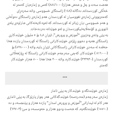
هەشت سەت و چل و شەش هەزار(٨٨٤٦٠٠٠) کەس و ژمارەیان کەمتر لە
خەڵکی کوردستانە، دەگاتە (١٤٨) زانستگای خسووسی. واتە سەرەڕای
کەمتربوونی ژمارەی نفووسیان لە کوردستان، هەم ژمارەی زانستگای دەوڵەتی
و هەم خسووسی-یان زیاتر لە کوردستانە، کە ئەوە لایەنەکانی
شاراوەی پلەی
ئابووری و کۆمەڵایەتی
کوردستان و ئەو شوێنانە دەردەخات.
بە پێی وتەی وەزیری “آموزش و پرورش”، ئێران ٤،٨ بۆ ٥ ملیۆن خوێندکاری
زانستگای هەیە و دەبوو ڕێژەی خوێندکارانی زانستگا لە کوردستان یازدە هەتا
حەفدە لە سەدی خوێندکارانی زانستگاکانی ئێران بایە، واتە ( ٥٢٨٠٠٠) بۆ
(٨١٦٠٠٠ ) خوێندکار، کەچی سەرجەم خوێندکارانی زانستگا لە ڕۆژهەڵاتی
کوردستان (٣٢٣٩٣٠) خوێندکارە. واتە ٢٠٠ هەتا هەتا ٥٠٠ هەزار خوێندکار
کەمتر.
                                                 ***
ژمارەی خوێندنگە و خوێندکار بە پێی ئامار
ژمارەی سەرجەم (مەدرەسە) خوێندگەکانی هەر چوار پارێزگا، بە پێی ئاماری
هەر کام لە ئیداراتی”آموزش و پرورش استان” پازدە هەزار و پێنجسەد و دە
(١٥٥١٠) خوێندنگەیە، کە شەست ودوو هەزار و حەوسسەد و سێ (٦٢٧٠٣)