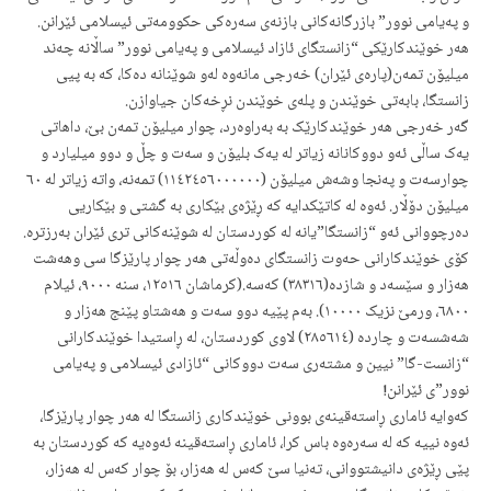
و پەیامی نوور” بازرگانەکانی بازنەی سەرەکی حکوومەتی ئیسلامی ئێرانن.
هەر خوێندکارێکی “زانستگای ئازاد ئیسلامی و پەیامی نوور” ساڵانە چەند
میلیۆن تمەن(پارەی ئێران) خەرجی مانەوە لەو شوێنانە دەکا، کە بە پیی
زانستگا، بابەتی خوێندن و پلەی خوێندن نڕخەکان جیاوازن.
گەر خەرجی هەر خوێندکارێک بە بەراوەرد، چوار میلیۆن تمەن بێ، داهاتی
یەک ساڵی ئەو دووکانانە زیاتر لە یەک بلیۆن و سەت و چڵ و دوو میلیارد و
چوارسەت و پەنجا وشەش میلیۆن (١١٤٢٤٥٦٠٠٠٠٠٠) تمەنە، واتە زیاتر لە ٦٠
میلیۆن دۆڵار. ئەوە لە کاتێکدایە کە ڕێژەی بێکاری بە گشتی و بێکاریی
دەرچووانی ئەو “زانستگا”یانە لە کوردستان لە شوێنەکانی تری ئێران بەرزترە.
کۆی خوێندکارانی حەوت زانستگای دەوڵەتی هەر چوار پارێزگا سی وهەشت
هەزار و سێسەد و شازدە(٣٨٣١٦) کەسە.(کرماشان ١٢٥١٦، سنە ٩٠٠٠، ئیلام
٦٨٠٠، ورمێ نزیک ١٠٠٠٠). بەم پێیە دوو سەت و هەشتاو پێنج هەزار و
شەشسەت و چاردە (٢٨٥٦١٤) لاوی کوردستان، لە ڕاستیدا خوێندکارانی
“زانست-گا” نیین و مشتەری سەت دووکانی “ئازادی ئیسلامی و پەیامی
نوور”ی ئێرانن!
کەوایە ئاماری ڕاستەقینەی بوونی خوێندکاری زانستگا لە هەر چوار پارێزگا،
ئەوە نییە کە لە سەرەوە باس کرا، ئاماری ڕاستەقینە ئەوەیە کە کوردستان بە
پێی ڕێژەی دانیشتووانی
، تەنیا سێ کەس لە هەزار، بۆ چوار کەس لە هەزار،