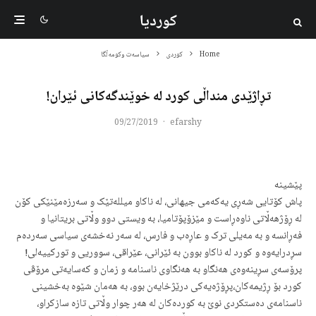
کوردیا
Home
کوردی
سیاسەت وکومەڵگا
تڕاژێدی منداڵی کورد لە خوێندگەکانی ئێران!
09/27/2019
·
efarshy
پێشینە
پاش کۆتایی شەڕی یەکەمی جیهانی، لە ناکاو میللەتێک و سەرزەمێنێکی کۆن
لە ڕۆژهەڵاتی ناوەڕاست و مێزۆپۆتامیا، بە ویستی دوو وڵاتی بریتانیا و
فەڕانسە و بە مەیلی ترک و عاڕەب و فارس، لە سەر نەخشەی سیاسی سەردەم
سڕدرایەوە و کورد لە ناکاو بوون بە ئێرانی، عێراقی، سووریی و تورکییەلی!
پرۆسەی سڕینەوەی هەنگاو بە هەنگاوی ناسنامە و زمان و کەسایەتی مرۆڤی
کورد بۆ ڕژیمەکان،پڕۆژەیەکی درێژخایەن بوو، بە هەمان شێوە بەخشینی
ناسنامەی دەستکردی نوێ بە کوردەکان لە هەر چوار وڵاتی تازە سازکراو،