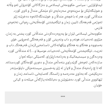
ئیدئۆلۆژیی- سیاسی حکوومەتی ئیسلامی و دەزگاکانی کۆنترۆلی ئەو وڵاتە
و شوێنگەلێکن بۆ سڕینەوەی سەرمایەی ناو مێشکی منداڵ و لاوی کورد.
منداڵانی کورد هەر لە باخچەی منداڵان و خوێندنگەکانەوە دەخرێنە ژێر
تەوژمی فەرهەنگ، ئایین، زمان و تێگەیشتنی کۆمەڵایەتی، ڕەوانی، نەتەوەی
فارس.
حکوومەتی ئیسلامی ئێران بۆ پەروەردەکردنی منداڵانی کورد پشتی بە زمان،
مێژوو، ئەدەبیات، هونەر و داب ونەریتی کۆن و فەرهەنگی ئەمڕۆیی خۆی
بەستووە و هەنگاو بە هەنگاو پێکهاتەکانی ناسنامەیی(زمان، فەرهەنگ، داب و
نەریت ، تێگەیشتنی کۆمەڵایەتی، ئەدەبیات، موسیقا و…) لە منداڵانی کورد
وەردەگرن و سیستیماتیک و بەرنامەداڕێژراو، کەسێکی دیکە لەوان
سازدەکەن. ئەوەش گرێدراوی بنەماڵەی منداڵ و دەوری کۆمەڵگای کوردستانە،
کە تا چ ڕادەیەک منداڵ و لاوان لە ژێر یەخسیری سیستەمێکی داپلۆسێنەر
دەربکێشن، کە بەناوی مەدرەسە و زانستگا، کەسایەتی، ناسنامە، زمان و
لێهاتووی منداڵی کورد دەشێوێنن و دەیانکەنە پاژگەڵی میللەت و کیانی
خۆیان.
                                               ***  