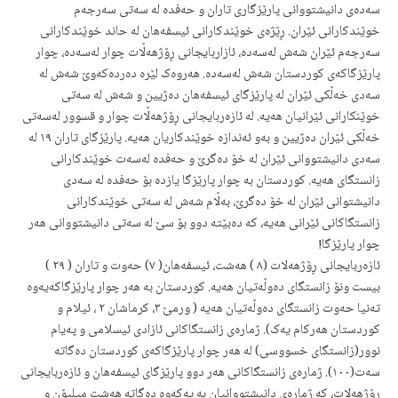
سەدەی دانیشتووانی پارێزگاری تاران و حەفدە لە سەتی سەرجەم
خوێندکارانی ئێران. ڕێژەی خوێندکارانی ئیسفەهان لە حاند
خوێندکارانی
سەرجەم ئێران
شەش لەسەدە، ئازاربایجانی ڕۆژهەڵات چوار لەسەدە، چوار
پارێزگاکەی کوردستان شەش لەسەدە. هەروەک لێرە دەردەکەوێ شەش لە
سەدی خەڵکی ئێران لە پارێزگای ئیسفەهان دەژیین و شەش لە سەتی
خوێنکارانی ئێرانیان هەیە. لە ئازەربایجانی ڕۆژهەڵات چوار و قسوور لەسەتی
خەڵکی ئێران دەژیین و بەو ئەندازە خوێندکاریان هەیە. پارێزگای تاران ١٩ لە
سەدی دانیشتووانی ئێران لە خۆ دەگرێ و حەفدە لەسەت خوێندکارانی
زانستگای هەیە. کوردستان بە چوار پارێزگا یازدە بۆ حەفدە لە سەدی
دانیشتوانی ئێران لە خۆ دەگرێ، بەڵام
شەش
لە سەتی خوێندکارانی
زانستگاکانی ئێرانی هەیە، کە دەبێتە
دوو بۆ سێ لە سەتی
دانیشتووانی هەر
چوار پارێزگا!
ئازەربایجانی ڕۆژهەلات (٨ ) هەشت، ئیسفەهان( ٧) حەوت و تاران ( ٢٩ )
بیست ونۆ زانستگای دەوڵەتیان هەیە. کوردستان بە هەر چوار پارێزگاکەیەوە
تەنیا حەوت زانستگای دەوڵەتیان هەیە ( ورمێ ٣، کرماشان ٢ ، ئیلام و
کوردستان هەرکام یەک). ژمارەی زانستگاکانی ئازادی ئیسلامی و پەیام
نوور(زانستگای خسووسی) لە هەر چوار پارێزگاکەی کوردستان دەگاتە
سەت(١٠٠). ژمارەی زانستگاکانی هەر دوو پارێزگای ئیسفەهان و ئازەربایجانی
ڕۆژهەلات، کە ژمارەی دانیشتووانیان بە یەکەوە دەگاتە هەشت میلیۆن و