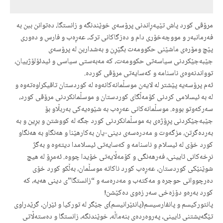
                                               ***
مرۆڤی کورد پاش تێپەڕاندنی پرۆسەی خوێندنگە و زانستگا، دەتوانن ببن بە
فەرمانبەر و مووچەخۆری دام و دەزگاکانی ترک، عەڕەب و فارس و دەوری
پێچ ومۆرەی ماشێنی حکوومەت بگێڕن و بەشداربن لە پرۆسەی
جێبەجێکردنی سیاسەتی حکوومەت، کە مەبەستی سیاسی و ئیدئۆلۆژییان،
توواندنەوەی ناسنامە و کەسایەتی مرۆڤی کوردە.
ئەم پرۆسەیە پێشتر لە لایەن موسڵمانەکانەوە لە کوردستان تاقیکراوەتەوە و
لە بە ئیسلامی کردنی کۆمەڵگای کوردستان و موسڵمانکردنی مرۆڤی کورد،
سەرکەوتو بووە. موسڵمانەکانی عەڕەب بە شێوەیەکی بەربڵاو بۆ
جێبەجێکردنی پڕۆژەی بە موسڵمانکردنی کورد جگە لە کووشتن و بڕین و بە
بەردەگرتن،
مزگەوت و مەدرەسەی دینی-یان بەکارهێنا و
هەنگاو بە هەنگاو
کورد خۆی لە ئیسلام و ناسنامە و کەسایەتی ئیسلامدا دیتەوە و بەگژ
نڕخەکانی ئایینی، فەرهەنگی و کۆمەڵایەتی خۆیدا چووە. ئەمڕۆ لە هیچ
شوێنێکی کوردستان، عەڕەب کورد ناکاتە موسڵمان، بەڵکو کورد خۆی
دەرچووانی حوجرە و مەکتەب و مەدرەسە و “زانستگا”ی دینی هەیە، کە
کورد بەرەو دۆزەخی سەر زەوی دەکێشن!
پانتورکیسم و پانفارسیسم(پانئێرانیسم)ی جێگر لە تورکیا و ئێران، گرێدراوی
تێگەیشتنی ئایینی، پەروەردەی بنەماڵە، خوێندنگە، زانستگا و دەستەڵاتی