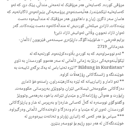
مرۆڤی کوردە. کەسایەتی هەر مرۆڤێک لە تەمەنی منداڵی، پێک دێ، کە ئەو
کەسایەتیە تێکشێندرا، هەڵبەستنەوەی پرۆسەیەکی بێبڕانەوەی ئاگایانەیە، کە
هاسان سەر ناگرێ. ژیان و داهاتووی هەر مرۆڤێک لە منداڵییەوە دەست
پێدەکات، ئازادی میللەتی کوردیش لە منداڵەکانەوە دەست پێدەکات، گەر
ئەوان ئازاد نەبوون، وڵاتی ئەوانیش ئازاد نابێ!
برایم فەڕشی – شانۆپێداگۆگ، داڕێژەری سیستەمی فێربوون / ئاڵمان-
خەرمانانی 2719
* ئەم نووسراوەیە، کە بە کوردی بڵاودەکرێتەوە، کورتەیەکە لە
لێکۆڵینەوەیەکی درێژ بە زمانی ئاڵمانی لە سەر هەموو کوردستان بە ناوی
“Bildung in Kurdistan “! لێرە تەنیا باس لە یەک بڕگەی تایبەت بە
خوێندنگە و زانستگاکانی ڕۆژهەڵات کراوە.
** ئەو ئامار و زانیارییانە کە لێرە بەکارهێندراون، ڕاستەوخۆ ئاماری
دەزگاکانی حکوومەتی ئیسلامی ئێران، وتووێژی بەرپرسانی حکوومەت،
ڕاپۆرت و هەواڵی ڕۆژنامەکان و مێدیای ئێرانە، یاخود بەرهەمی وتووێژ
وگفتوگۆی نووسەرە لە گەڵ کەسانی شارەزا و بەرپرس لە شار و پارێزگاکانی
کوردستان. ئەوی تر لە مێدیا و دام ودەزگا و ناوەندەکانی ئاڵمانی وەرگیراوە.
*** سپاس بۆ هەر کەس کە زانیاری زۆرتر و تەنانەت بیرەوەری لە
خوێندنگەکان لە هەر دوو ڕژیم بۆ نووسەر بنێرێ.