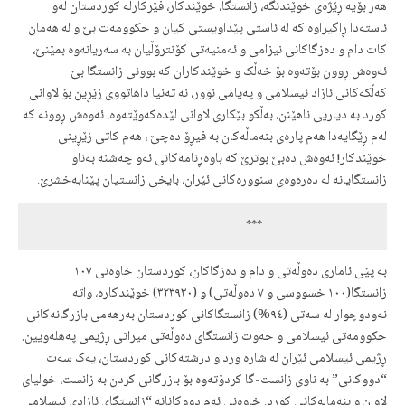
هەر بۆیە ڕێژەی خوێندنگە، زانستگا، خوێندکار، فێرکارلە کوردستان لەو
ئاستەدا ڕاگیراوە کە لە ئاستی پێداویستی کیان و حکوومەت بێ و لە هەمان
کات دام و دەزگاکانی نیزامی و ئەمنیەتی کۆنترۆڵیان بە سەریانەوە بمێنێ،
ئەوەش ڕوون بۆتەوە بۆ خەڵک و خوێندکاران کە بوونی زانستگا بێ
کەڵکەکانی ئازاد ئیسلامی و پەیامی نوور، نە تەنیا داهاتووی زێڕین بۆ لاوانی
کورد بە دیاریی ناهێنن، بەڵکو بێکاری لاوانی لێدەکەوێتەوە. ئەوەش ڕوونە کە
لەم ڕێگایەدا هەم پارەی بنەماڵەکان بە فیڕۆ دەچێ ، هەم کاتی زێڕینی
خوێندکار! ئەوەش دەبێ بوترێ کە باوەڕنامەکانی ئەو چەشنە بەناو
زانستگایانە لە دەرەوەی سنوورەکانی ئێران، بایخی زانستیان پێنابەخشرێ.
                                         ***
بە پێی ئاماری دەوڵەتی و دام و دەزگاکان، کوردستان خاوەنی ١٠٧
زانستگا(١٠٠ خسووسی و ٧ دەوڵەتی) و (٣٢٣٩٣٠) خوێندکارە، واتە
نەودوچوار لە سەتی (٩٤%) زانستگاکانی کوردستان بەرهەمی بازرگانەکانی
حکوومەتی ئیسلامی و حەوت زانستگای دەوڵەتی میراتی ڕژیمی پەهلەویین.
ڕژیمی ئیسلامی ئێران لە شارە ورد و درشتەکانی کوردستان، یەک سەت
“دووکانی” بە ناوی زانست-گا کردۆتەوە بۆ بازرگانی کردن بە زانست، خولیای
لاوان و بنەمالەکانی کورد. خاوەنی ئەم دووکانانە “زانستگای ئازادی ئیسلامی