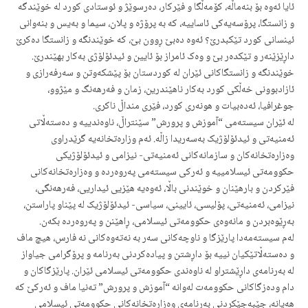
ئایا ئەوە بۆ بنەماڵە، کۆمەڵگا و فێرکار، دەرسوێژ و ئوستادی کورد لە خوێندگە
و زانستگا، پرۆسەیەکی ئاساییە، کە بە پرۆژە و پلان، سیما و بەیس و بنەوانی
ئینسانی کورد تێکبدرێ؟ ئەوە دەبێ ڕوون بێ، کە خوێندنگە و زانستگا دەکرێ
داڕێزێنەر و تێکدەر بێ و وەک ئامراز بۆ ئایین و ئیدئۆلۆژی بەکار بهێندرێ.
خوێندنگە و زانستگاکانی ئێران لە کوردستان بۆ پێشکەوتن و سەرفەرازی و
ئازادبوونی خەڵکی کورد بەکار ناهێندرین، زمان و فەرهەنگ و مێژوو،
جوغرافیا، ئەدەبیات و هونەری کورد، فێری منداڵ ناکری.
لە ئێران سیستەمی “آموزش و پرورش” سێنتراڵ، ناوەندییە و دەستەڵاتی
ئەمنیەتی و ئیدئۆلۆژیک بەسەریدا زاڵە. ئەم وزارەتخانەیە گرێدراوی
وەزارەتخانەکان و سازمانەکانی ئەمنیەتی- نیزامی و ئیدئۆلۆژیکی
حکوومەتی ئیسلامییە و ئەرکی سیستەمی پەروەردە و وەزارەتخانەکانی
فێرکردن و بارهێنان و خوێندنی باڵا، ئەوەیە هێزیی ئیداریی، فەرهەنگی،
نیزامی، ئەمنیەتی، پۆلیسی، ئایینی، سیاسی- ئیدئۆلۆژیک لە پێناو پاراستن،
بەڕێوەبردن و مانەوەی حکوومەتی ئیسلامی، ڕاهێنن و پەروەردە بکەن.
لەم سیستەمەدا پارێزگا و ناوچەکانی سەر بە نەتەوەکانی نە فارس، هیچ ماف
و دەستەڵاتێکیان نییە بۆ داڕشتن و پیادەکردنی بەرنامە و پرۆگرامی جیاواز
لە بەرنامەی داڕێشتراو لە ناوەندی حکوومەتی ئیسلامی ئێران. پارێزگاکان و
دام ودەزگاکانی حکوومەت لەوانە “آموزش و پرورش” تەنیا ماف و ئەرکێ کە
هەیانە، جێبەجێکردنی بەرنامەی وەزارەتخانەکانی حکوومەتی ئیسلامی