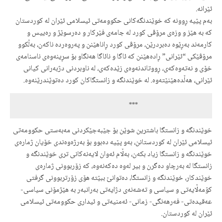
ئێرانە.
بەم پێیە ڕوونە کە خوێندنگەکانی حکوومەتی ئیسلامی ئێران لە کوردستان
کە بە هێز و وزەی مرۆڤی کورد لە جامەی فێرکار و دەرسوێژ و رەییس و
کارمەند بەڕێوە دەبردرێن، مرۆڤی کورد ڕاناهێنن و پەروەردە ناکەن، بەڵکوو
مرۆڤێکی “ئێرانی” ڕادەهێنن کە ئاگا و نائاگا هەنگاو بۆ سڕینەوەی ناسنامەی
خۆی و نەتەوەکەی، ڕووتاندنەوەی زێدەکەی، لە ناوبردنی دژبەرانی کیانی
ئێرانی، هەڵدەهێنێتەوە. لە خوێندنگە و زانستگاکان کورد دەتوێندرێنەوە.
                                             ***
خوێندنگە و زانستگا باشترین شوێن بۆ جێبەجێکردنی مەبەستی حکوومەتی
ئیسلامی ئێران لە کوردستانن، بەو پێیە دەبوو بۆ بەرژەوەندی خۆیان ژمارەی
خوێندنگە و زانستگا زیاد بکەن، بەڵام ئەوان لایەنەکانی تری خوێندنگە و
زانستگا لە بەرچاو دەگرن و بیر لەوە دەکەنەوە، کە زۆربوونی ژمارەی
خوێندکار، خوێندنگە و زانستگا، دەتوانێ ببێتە هۆی زۆرتربوونی گرفتی
کۆمەڵایەتی و سیاسی و تەشەنەی دژایەتی بەرانبەر بە هێژمۆنی سیاسی-
عەقیدەتی- فەرهەنگی- زمانی- ئەمنیەتی و ئیداری حکوومەتی ئیسلامی
ئێران لە کوردستان.