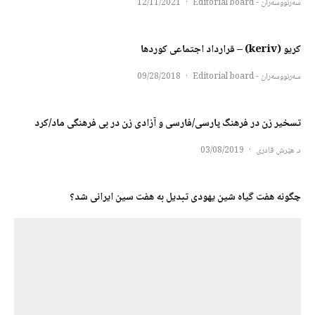
سەرنووسەران - Editorial board
·
12/11/2021
كريو (keriv) – قرارداد اجتماعی کوردها
سەرنووسەران - Editorial board
·
09/28/2018
تسخیر زن در فرهنگ پارسی/فارسی و آزادی زن در بی فرهنگی ماد/کرد
د. هێرش قادری
·
03/08/2019
چگونه هفت گیاه شین یهودی تبدیل به هفت سین ایرانی شد؟