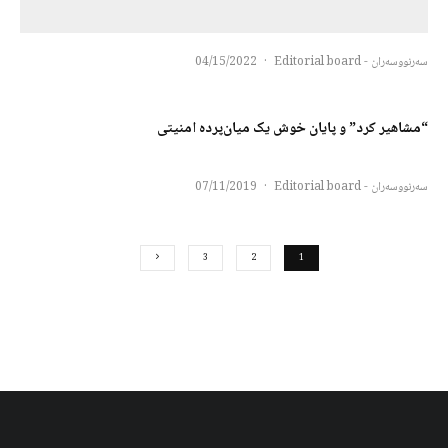
سەرنووسەران - Editorial board
·
04/15/2022
“مشاهیر کرد” و پایان خوش یک میان‌پرده امنیتی
سەرنووسەران - Editorial board
·
07/11/2019
3
2
1