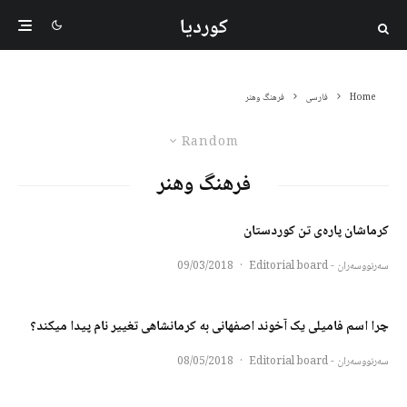
کوردیا
Home
فارسی
فرهنگ وهنر
Random
فرهنگ وهنر
كرماشان پارەى تن كوردستان
سەرنووسەران - Editorial board
·
09/03/2018
چرا اسم فامیلی یک آخوند اصفهانی به کرمانشاهی تغییر نام پیدا میکند؟
سەرنووسەران - Editorial board
·
08/05/2018