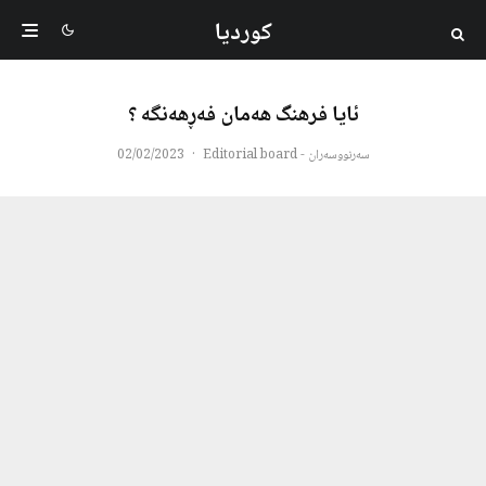
کوردیا
ئایا فرهنگ هەمان فەڕهەنگه ؟
سەرنووسەران - Editorial board
·
02/02/2023