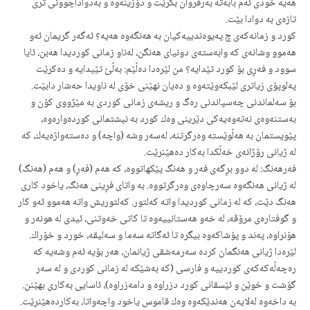
هه‌یه‌ خودی ئه‌م بابه‌ته‌ به‌رفروان بكرێت و دۆزینه‌وه‌ و به‌دواداچوونی تری
تازه‌ی به‌ دوادا بێت.
كورد و زمانه‌كه‌ی چ په‌یوه‌ندییه‌كیان به‌ هه‌نگه‌وه‌ هه‌یه‌؟ ئه‌گه‌ر گریمان ئه‌و
هه‌موو وشانه‌ی كه‌ وابه‌سته‌ی دونیای هه‌نگن، له‌ناو زمانی كوردیدا هه‌بن، ئایا
سوود و فه‌ڕی بۆ كورد تێدایه‌؟ من لێره‌دا ده‌ڵێم: به‌ڵێ تێیدایه‌ و ده‌كرێت
په‌لوپۆی زیاتری لێبكه‌وێته‌وه‌ و ده‌یان نهێنی خۆی له‌ ناویدا حه‌شار دابێت.
بۆ سه‌لماندنی چه‌سپاندنی ره‌گ و ریشه‌ی زمانی كوردی به‌ مێژووی كۆن و
به‌ستنه‌وه‌ی نه‌ته‌وه‌یه‌كی دێرینی وه‌ك كورد به‌ نیشتمانی كورده‌واره‌وه‌،
پێویستمان به‌ هه‌ڵوێسته‌ وه‌رگرتنه‌، له‌سه‌ر وشه‌ (واچه‌) و ده‌سته‌واژه‌یه‌ك، كه‌
له‌ ژیانی رۆژانه‌ی خه‌ڵكدا به‌كار ده‌هێنرێت.
فه‌رهه‌نگ: له‌ دوو بڕگه‌ی فه‌ر و هه‌نگ پێكهاتووه‌، كه‌ هه‌م (فه‌ڕ) و هه‌م (هه‌نگ)
له‌ ژیانی هه‌نگه‌وه‌ سه‌رچاوه‌ی وه‌رگرتووه‌. به‌ واتای فڕینی هه‌نگ، یاخود كاری
هه‌نگ دێت، كه‌ له‌ زمانی كوردیدا واته‌ كه‌لتور. كه‌لتوریش واته‌ هه‌موو ئه‌و كار
و گوفتاره‌ی مرۆڤه‌، له‌ خه‌و هه‌ستانییه‌وه‌ تا كاتی خه‌وتنی، ئیدی له‌ هونه‌ر و
هۆنراوه‌، په‌ند و پۆشاكه‌وه‌ بیگره‌ تا ئه‌گاته‌ سه‌ما و سه‌لیقه‌، خورد و خۆراك.
لێره‌دا ژیانی هه‌نگمان كرده‌ سه‌رمه‌شقی ژیانمان، هه‌ر بۆیه‌ ئه‌م وشه‌یه‌ كه‌
ره‌چه‌ڵه‌كه‌كه‌ی كوردییه‌ و فارسی (كه‌ به‌شێكه‌ له‌ زمانی كوردی و له‌ سه‌ر
گۆشت و خوێن و ئێسقانی كورد دزراوه‌ و دامه‌زراوه‌)، ئاسایی به‌كاری بهێنن.
به‌ داخه‌وه‌ له‌لایه‌ن هه‌ندێكه‌وه‌ وه‌ك قاموس یاخود واچه‌واتا، به‌كارده‌هێنرێت.