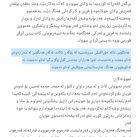
بڕگه‌ی (فه‌ڕ) له‌ كوردیدا به‌ واتای سوود و كه‌ڵك به‌كاردێت وه‌ك: به‌فه‌ڕ، بێفه‌ڕ،
فه‌ڕیش واتای خولانه‌وه‌ و فڕین و كاركردنی هه‌نگ دێت، به‌ هه‌موو
چه‌شنه‌كانییه‌وه‌، هه‌ر بۆیه‌ وشه‌ی (فه‌رمان)یش به‌ واتای ئه‌رك و بڕیاڕ
به‌كاردێنین. زۆربه‌ی ئه‌و وشانه‌ی فه‌ڕ بووه‌ته‌ پێشگر و پاشگری، هه‌مووی
پابه‌نده‌ به‌ فڕین و ئه‌ركی هه‌نگه‌وه‌، به‌ڵام به‌ تێپه‌ڕبوونی كات پیتی (ڕ)ی
قورس بووه‌ به‌ پیتی (ر) ی سووك.
هه‌نگوین، تاكه‌ خۆراكێكی سروشتییه‌ كه‌ بۆگه‌ن ناكات، ئه‌گه‌ر هه‌نگوین له‌ سه‌ر زه‌وه‌ی
له‌ناو بچێت و نه‌مێنیت، ئه‌وا هه‌زاران چه‌شنی گوڵ وگژ و گیا له‌ناو ده‌چێت، به‌
له‌ناوچوونی هه‌نگ، شارستانیه‌تی مرۆڤیش له‌ناو ده‌چێت
نموونه‌كان:
له‌به‌ر نه‌بوونی كات و له‌ سه‌ر داوای دكتۆر ئه‌حمه‌د حه‌مه‌ ئه‌مین، بۆ ئه‌وه‌ی
فریای بڵاوكردنه‌وه‌ی ئه‌م كتێبه‌ به‌هاداره‌ بكه‌وین و له‌ پێشه‌كی كتێبه‌كه‌یدا
ئه‌م بابه‌ته‌ بكه‌یه‌نه‌ دیاری بۆ خوێنه‌رانی ئازیز، پشكنینی ته‌واوم بۆ مانا و
ریشه‌ی وشه‌كانم نه‌كردووه‌، هه‌ر بۆیه‌ له‌ ئاینده‌دا هیوادارم بتوانم یا خود
زمانزانانی به‌ڕێزی كورد، ئه‌و ئه‌ركه‌ بخه‌نه‌ ئه‌ستۆی خۆیان.
فه‌ڕ
فه‌رهه‌نگ، فه‌رمان، فراوان، فه‌رمایشت، فه‌رموو، فه‌رمووده‌، فه‌رته‌نه‌، فه‌رهود،