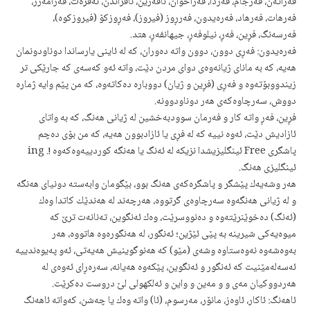
فه‌راته‌ن، فه‌رجام، فه‌ردا، فه‌راخوان، ئافه‌رین، ئافراندن، نه‌فره‌ت، فه‌رامه‌رز،
فه‌رهات، فه‌رهاد، فه‌ره‌یدون، فه‌رڕوز (فیروز)، فه‌ڕوزكۆ (فیروزكوه‌)،
فه‌رسه‌نگ، فڕین، فه‌ڕ، نیلوفه‌ڕ، جیهانفه‌ڕ، هتد.
فه‌ره‌یدون: فه‌ڕی دوون، دوون واته‌ ده‌وران، كه‌ له‌ ئاینی یارساندا دوناودونمان
هه‌یه‌، كه‌ به‌ مانای ژیانه‌وه‌ی دوای مردن دێت، واته‌ ئه‌و كه‌سه‌ی كه‌ جارێكی تر
زیندووبۆته‌وه‌ و فه‌ڕی (فڕین و ژیان) دووباره‌ ده‌كاته‌وه‌، كه‌ من پێم وایه‌ ژماره‌
دووش، سه‌رچاوه‌كه‌ی هه‌ر دوناودوونه‌.
فڕین، فه‌ڕ واته‌ كار و فه‌رمان سوودبه‌خشین له‌ ژیانی هه‌نگ، كه‌ به‌ واتای
ئازادیش دێت، ئه‌وه‌ نییه‌ كه‌ له‌ فڕی یا ئازادبوون هه‌یه‌، كه‌ من بۆی ده‌چم
پاشگری Free ئینگلیزیشدا نزیكه‌ له‌ ئه‌نگ یا هه‌نگه‌ كوردییه‌وه‌كه‌وه‌ !. ing
ئینگلیزی هه‌نگ.
هه‌ر وشه‌یه‌ك پێشگر و پاشگره‌كه‌ی هه‌نگ بوو، بێگومان وابه‌سته‌ دونیای هه‌نگه‌
و له‌ ژیانی هه‌نگه‌وه‌ سه‌رچاوه‌ی گرتووه‌، هه‌رچه‌ند له‌ هه‌ندێك كاتدا وه‌ك
(ئه‌نگ) ده‌خوێنرێته‌وه‌ و ده‌نووسرێت، وه‌ك ئه‌نگوین، ته‌نانه‌ت ترێ كه‌
میوه‌یه‌كی شیرینه‌ به‌ پێی ئێژین؛ ئه‌نگور، له‌ هه‌نگوره‌وه‌ هاتووه‌، هه‌ر
به‌وه‌شه‌وه‌ نه‌وه‌ستاوه‌ وشه‌ی (مێو) كه‌ هه‌نوگوینیش هه‌یه‌تی، ئه‌و په‌یوه‌ندییه‌
ئه‌سه‌له‌مێنیت كه‌ ئه‌نگور و ئه‌نگوین، پێكه‌وه‌ هه‌یانه‌، سه‌ره‌ڕای ئه‌وه‌ی له‌
هه‌ردووكیان مه‌ی و و مه‌ین و واین و ئه‌لكهولی لێ دروست ده‌كرێت.
ئاهه‌نگ: ئاكار، ئاوه‌ز، مانۆر، مه‌رسوم، (ئا) واته‌ وه‌ك یا چه‌شن، كه‌واته‌ ئاهه‌نگ