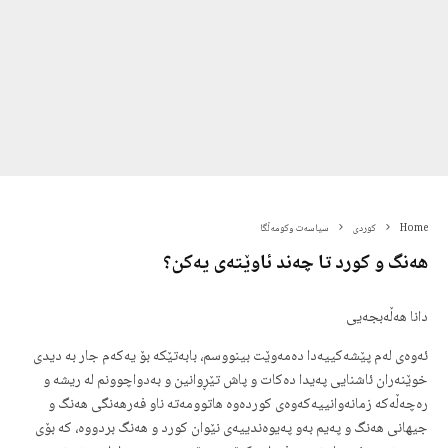
Home
کوردی
سیاسەت وکومەڵگا
هه‌نگ و كورد تا چه‌ند ئاوێته‌ی یه‌كن؟‌
دانا هه‌ڵه‌بجه‌یی
ئه‌وه‌ی له‌م پێشه‌كییه‌دا ده‌مه‌وێت بینووسم، بابه‌تێكه‌ بۆ یه‌كه‌م جار به‌ دیدی
خوێنه‌ران ئاشنایی په‌یدا ده‌كات و پاش تێڕوانین و به‌دواچوونم له‌ ریشه‌ و
ره‌چه‌ڵه‌كه‌ زمانه‌وانییه‌كه‌وه‌ی كورده‌وه‌ هاتوومه‌ته‌ ناو فه‌رهه‌نگی هه‌نگ و
جیهانی هه‌نگ و په‌یم به‌و په‌یوه‌ندییه‌ی نێوان كورد و هه‌نگ بردووه‌، كه‌ بۆی