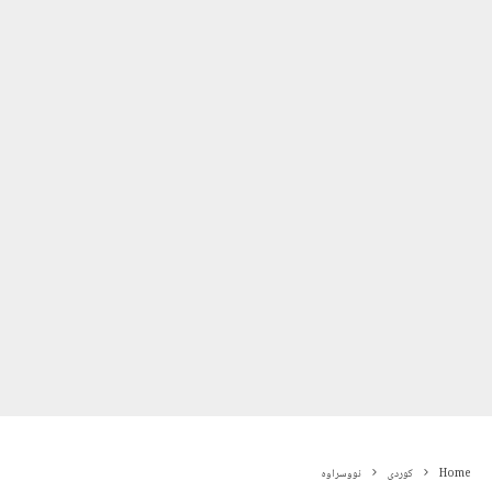
Home
کوردی
نووسراوە