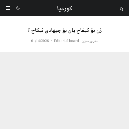
کوردیا
ژن بۆ کیفاح یان بۆ جیهادی نیکاح ؟
سەرنووسەران - Editorial board
·
01/14/2026