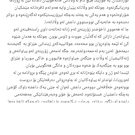
کوردستان. بە جۆرێک هیچ کام لە وڵاتانی خانەخوێیان ئامادە نین لە ڕۆژئاڤا
وەریانبگرنەوە. چونکە ئەو وڵاتانە پێیان وایە هەم ئەم ئافرەتانە مێشکیان
شۆراوەتەوە و هەم یەکی بە چەند بەچکە تیرۆریستێکەوە ئەگەڕێنەوە و دواتر
دەبنەوە بە خانەیەکی نووستووی داعش لەو وڵاتانەدا.
جا لە هەمووی ناخۆشتر زۆرینەی ئەم ژنانە تەنانەت ناوی ڕاستەقینەی ئەو
پیاوانەیان نازانن کە لەگەڵیان جووت و ئاوس بوون. چونکە بە هەمان شێوە
کێ لە ئێمە چاوەڕوان بوو محەمەد جولانییەکەی زیندانی عێراق بە گەیشتنە
دیمەشق ئەبێ بەم ئەحمەدولشەرعە. جگە لەمەش زۆرینەی ئەو پیاوانەش و
ژنەکانیشیان لە وڵات و جێگەی جیاوازەوە هاتبوون و خاکی سوریا و عێراق
بوو بوو بە جێگەیەک بۆ شەوە سورەکان و مانگی هەنگوینی بۆیان.
ئێستا ئەو ژن و دایکە بێوەژنانە لە بری ئەوەی خاوەن پێگە و بڕوانامە بن لە
ئەوروپادا، توندتر لە پیاوەکانیان لە چاوەڕوانی دەرفەتێکن بۆ دروست
بوونەوەی خەڵافەتی دووەمی داعش. ئەوان لە جێی یەک داعشە باوک، کۆشێ
بەچکە داعشیان خستۆتەوە. ئەمەش بۆ خۆی وەبەرهێنانێکی جەهەنەمی
داعشە لە ڕێگەی پڕۆژەی جیهادی نیکاحەوە، بۆ داهاتووی ناوچەکە. ئاخۆ وەها
پرۆژەیەک بە تەنها بە هێز و بازووی پیاوانی کورد بەری لێ دەگیرێ؟
دیمەنی دووەم:
ئەوەی پێی وایە کە ئەرکی ژن تەنها چالێنانە بۆ پیاوەکەی، نەک بوون بە
شەڕڤان و شان بە شانی پیاو بەرگری کردن لە خاک و وڵاتی خۆی. ئەوە