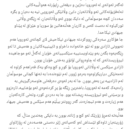
ئەگەر ئەوانەی لە ئەوروپا دەژین و دیقەتی ڕاپۆرتە هەواڵییەکانی
تەلەفزیۆنەکانی ئەو وڵاتانەیان دابێ. وڵاتێکی ئەوروپی نیە بە دەیان و بگرە
سەددان کچە موسوڵمانی لە دایک بووی ئەو وڵاتانەیان، لە ڕێگەی وڵاتی
تورکیاوە لە دەست کەس و کاریان هەڵنەهاتبن بۆ سوریا و عێراق لە پێناو
جیهادی نیکاحدا.
جا هۆکاری سەرەکی ڕووکردنە جیهادی نیکاحیش لای کچانەی ئەوروپا هەم
نەبوونی ئازادی بوو لە نێو خانەوادە داخراو و ئایینییەکانیان و هەمیش تا لەو
ڕێگەیەوە بگەن بەو پێداویستییە سێکسییانەی خۆیان لەگەڵ ئەو موجاهیدە
تیرۆریستانەی کە له چاوەڕوانی لۆتۆی بەختی خۆیان بوون.
ئازادی سێکسی لە وڵاتانی ئەوروپا بۆ کوڕ و کچ وەکو یەک فەراهەم کراوە لە
تەمەنێکی دیاریکراوەوە بەرەو ژوور. لەم نێوەندەدا بە تەنها کچانی موسوڵمان
لەم ئازادییە بێ بەش بوون. جا لە بەر ئەوەی دەرفەتی هاوسەرگیریش بە
ڕادەیەک کەمە لە ئەوروپا، باشترین ڕێگە بۆ پڕ کردنەوەی ئەو بۆشاییە، ئارەزوو
و برسێتی ئەو تیرۆریستە ڕیشنانە بوو. جا بە دەردی کورد وتەنی کارەکەیان
هەم زیارەت و هەم تیجارەت، گەر ڕوونتر بیڵێم هەم سێکس و هەمیش جیهاد
بوو.
هەڵبەتە ئەمڕۆ زۆرێک لەو کچ و ژنانە، بوون بە دایکی چەندین مناڵ، کە
زۆرینەیان تاوەکو ئێستاش لەو کەمپانەی ژێر دەستی هەسەدەن له ڕۆژئاوای