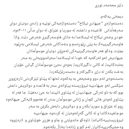
دلێر محەمەد نوری
دیمەنی یەکەم:
دەستەواژەی “جیهادی نیکاح” دەستەواژەیەکی نوێیە و زادەی دونیای دوای
سەرهەڵدانی قاعیدە و داعشە، لە سوریا و عێراق، لە دوای ساڵی ٢٠١١ەوە.
خودی وشەی نیکاح لە ئیسلامدا بە مانای هاوسەرگیری شەرعی دێت. واتا
هاوسەرگیرییەک بە پێی ڕێوڕەسم و بنەماکانی شەرعی ئیسلامی بەڕێوە
بچێت. وەکو هەر هاوسەرگیرییەکی ئەمڕۆی دونیای موسوڵمانان.
جیهادیش ئەو ئەرکەیە کە خودا لە ئیسلامدا سەپاندوویەتی بە سەر
بەندەکانیدا، لە کاتی داگیرکاریدا، بەوەی دەبێ موسوڵمانان گیانی خۆیان
بەخت بکەن لە دژی داگیرکەر و دەستدرێژیکەردا.
بەستنەوەی ئەم دوو وشەیەش بە یەکەوە، تەنها لە پێناو تێرکردنی ئارەزووی
سێکسی ئەو جیهادییە تیرۆریستە پیاوانەی سەر بە قاعدە و دواتریش داعش
بوو کە بە ناو ئەرکی جیهادییان لە پێناوی ئاییندا بە جێ دەهێنا. جا هەر لە
پێناوی ئەوەی هانی کچان و ژنانی موسوڵمان بدەن لە هەموو لایەکی جیهانەوە
ڕوو لە عێراق و سوریا بکەن و و دواتریش دابەش بکرێن بە سەر
موجاهیدەکاندا و لە کاتی گەڕانەوەیان لە کردەوە جیهادییە
تیرۆریستییەکانیاندا. تاوەکو ماندوێتی و چاو و هزری خوێناوی و ئارەزووە
وەحشیگەرییەکانیان لەم کچ و ژنانەدا بەتاڵ بکەنەوە.