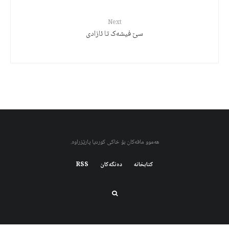
Next
سێ فیشەک تا ئازادی
هەموو مافەکان بۆ خاکی کوردیا پارێزراوە.
کتابخانه
دەنگەکان
RSS