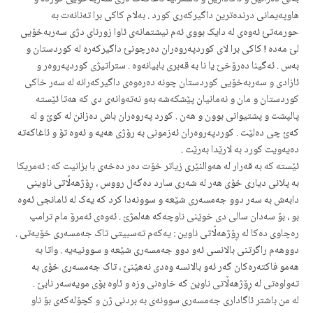
هاوپەیمانی درندەترین داگیرکەری کورد . بەلام کاکی برا تەنانەت بە
حورمەتئ ئەوەی لە دایک بووی ئەم نیشتمانەی ئاوا زورنای دژی سەربەخۆیی
لؽ مەدە ! کاکی برا لای کوردپەروەران دەرچونئ داگیرکەرە لە کوردستان و
بەس . ئەگینا دەرۆخێ یا نا بە قەبری بابیانەوە . ستراتیژی کوردپەروەر و
ئازادی و سەربەخۆیی کوردستان چونە دەرەوەی داگیرکەرانە لە سەر خاکی
کوردستان و مان و نەمانیان پێشکەشە بەو نەتەوانەی دی کە هەتا ئێستە
پالپشت و پشتیوانی بوون و هەن . کورد پەروەران باش دەزانن لە کوێ و لە
کەئ چی دەلێت . کوردپەروەران ئەزمونی بە رۆژی هەیە و ئەوە تۆ و ئاغاکەتە
دەیەویت کورد بە لارێدا بەرێت .
ئێستە کە بە قەرار لە هەوالنێری زیاتر خۆت دەر دەخەی با بزانیت کە : ئەمریکا
بە پلانی دیاری خۆی هەر لە شەری سارد دەگەل رووس ، ڕۆژهەڵاتی ناوینی
دابەش بە سەر دوو جەمسەری شێعە و سوونەدا کرد کە یەک لە ئامانجی ئەوە
بو ، بۆ سەدان سالی دی خوؽنی ناوچەکە هەلمژؽ . ئەوەی ئەمرۆ مام ترامپ
رەچاوی دەکا لە ڕۆژهەڵاتی ناوین : یەکەم تەسبیتی تاک جەمسەری خۆیەتی .
دووهەم راگرتنی بالانسی ئەو دوو جەمسەری شێعە و سوونیەیە . واتا بە
هەمو فاکتەرەکان گەر ئەو بالانسە وەدی نەهێنێ ، تاک جەمسەری خۆی بە
تەواوەتی لە ڕۆژهەڵاتی ناوین کە خاوەنی وزە و ئاوە بۆی مویەسەر نابێ .
لە من باشتر ئاگاداری جەمسەری سوونەی بە بردنی ژن و کچۆلەکەی بۆ ناو