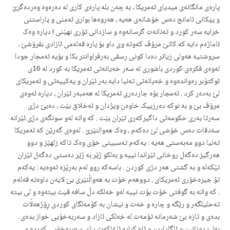
پارەی مانگانەی میدیای ئەمریکا ، بە چەن بلە پارەی کاری لە دەرەوە وەردەگرێ
و پؽکانی ئامانج دەس خۆشانەی هەیە ، هەروەها بواری ئەمنی و پاراستنی
خرایە سەر کورد و تەنانەت گرسانەوە و سازدانی تۆری نهێنی ! دیارە وەک
ئاماژەم دایە کە کاتێ مرۆڤ کەوتە وی داو بۆ پارە قەلەمی ئازادی بفرۆشێ ،
سروشتیە هەولی زیاتر دەدا کونی رسقی بەرفراوانتر بکا و بۆیە ئەمجار جودا
لەوەی فکرەی کوردی باشوری لە سەر خەیانەتی ئەمریکا بە کورد لە 16ی
ئوکتۆبر رەواندەوە و خەیانەتی تەنیا دایە بەر ئێران و یەکییەتی و ئەمریکای
لێ بەدەر کرد . ئەمجار بۆە جاردەری ئەمریکا لە هەمبەر ئێران ، دیارە ئەوەی
مرۆڤ بێ و بە نوکە دەرزییک خاوەن ویژدان و ئەخلاق بێت ، دەبێ دژی
سەرتا بەری حکومەتی داگیرکەری ئێران بێت . کە واتە لەو سونگەی دژی ئێرانە
سەدقات دەس خۆشی لێ دەکەم ، وەک هەوالنێرێ . لەوەی گەرێن کە ئەمریکا
تەنیا دوو مەبەستی هەیە : یەکەم تەسبیتی خۆی وەک تاکە زلهێز و دوو
هەرگیز دەگەل روخانی ئێراندا نییە و بەلکو ژێر بە ژؽر دەستی دەگەل ئێران
تێکەلە و بە گشتی هەر دژی کوردن . باسەکە روو لەم بەرێزە ئەوەیە : یەکەم
تۆ جیرەخۆری ئەمریکای . دووهەم خۆت بە هەواڵنێری بێ لایەن داوەتە قەلەم
. کە واتە بە گوفتی خۆت بۆت نییە لەو خەلکە دڵ سافە قیت بیتەوە و لی بیتە
تەحلیلگەر و رێگە و چارە و خەت و نیشان بە کۆمەلگای کوردی ڕۆژهەڵات
بدەی و تازە بێ شەرمانە تۆمەت لە خەلکی ئازاد و سەربەخۆیی خواز بدەی .
بەلێ دەزانین و ئاگادارین و ئاشکرایە ئاغاکەت دژی سەربەخۆیی کوردە و