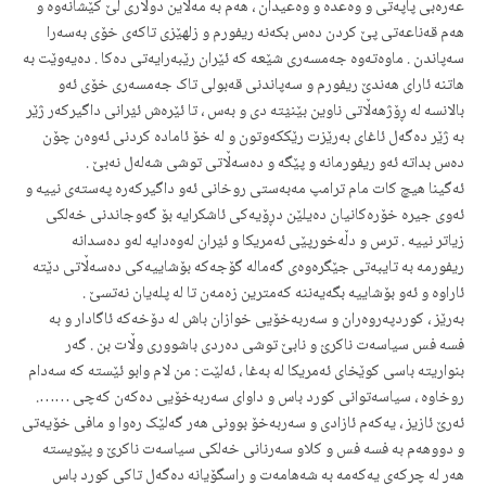
عەرەبی پاپەتی و وەعدە و وەعیدان ، هەم بە مەلاین دولاری لێ کێشانەوە و
هەم قەناعەتی پێ کردن دەس بکەنە ریفورم و زلهێزی تاکەی خۆی بەسەرا
سەپاندن . ماوەتەوە جەمسەری شێعە کە ئێران رێبەرایەتی دەکا . دەیەوێت بە
هاتنە ئارای هەندێ ریفورم و سەپاندنی قەبولی تاک جەمسەری خۆی ئەو
بالانسە لە ڕۆژهەڵاتی ناوین بێنؽتە دی و بەس ، تا ئێرەش ئؽرانی داگیرکەر ژێر
بە ژێر دەگەل ئاغای بەرێزت رێککەوتون و لە خۆ ئامادە کردنی ئەوەن چۆن
دەس بداتە ئەو ریفورمانە و پێگە و دەسەڵاتی توشی شەلەل نەبێ .
ئەگینا هیچ کات مام ترامپ مەبەستی روخانی ئەو داگیرکەرە پەستەی نییە و
ئەوی جیرە خۆرەکانیان دەیلێن دڕۆیەکی ئاشکرایە بۆ گەوجاندنی خەلکی
زیاتر نییە . ترس و دڵەخورپێی ئەمریکا و ئؽران لەوەدایە لەو دەسدانە
ریفورمە بە تایبەتی جێگرەوەی گەمالە گۆجەکە بۆشاییەکی دەسەڵاتی دێتە
ئاراوە و ئەو بۆشاییە بگەیەننە کەمترین زەمەن تا لە پلەیان نەتسێ .
بەرێز ، کوردپەروەران و سەربەخۆیی خوازان باش لە دۆخەکە ئاگادار و بە
فسە فس سیاسەت ناکرؽ و نابێ توشی دەردی باشووری وڵات بن . گەر
بنواریتە باسی کوێخای ئەمریکا لە بەغا ، ئەلێت : من لام وابو ئێستە کە سەدام
روخاوە ، سیاسەتوانی کورد باس و داوای سەربەخۆیی دەکەن کەچی …….
ئەرێ ئازیز ، یەکەم ئازادی و سەربەخۆ بوونی هەر گەلێک رەوا و مافی خۆیەتی
و دووهەم بە فسە فس و کلاو سەرنانی خەلکی سیاسەت ناکرێ و پێویستە
هەر لە چرکەی یەکەمە بە شەهامەت و راسگۆیانە دەگەل تاکی کورد باس