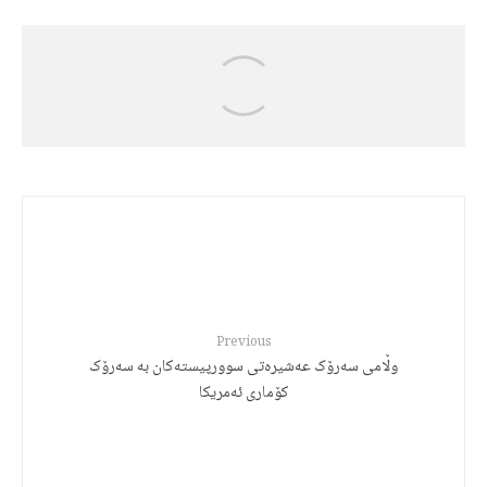
Jalal Hajizadeh
رەچەڵەک و مێژووی زمانی کوردی
Previous
وڵامی سەرۆک عەشیرەتی سوورپیستەکان بە سەرۆک
کۆماری ئەمریکا