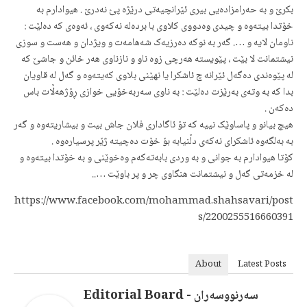
بکرێ و بە حەرامزادەیی بیری ئێرانچیەتی درێژە پؽ نەدرێ . هیوادارم بە
خۆتدا بیتەوە و چیدی وەدووی کلاوی با بردەلە نەکەوی ، ئەوەی کە دەلێت :
ناومان لایە و …. گەر بە نوکە دەرزیەک شەهامەت و ویژدان و هەست و سوزی
نیشتمانت لا بێت ، پێویستە هەرچی زوە ناو و نازناوی هەر خائن و جاشێ کە
لە پێوەندی دەگەل ئێرانە چ ئاشکرا یا نهێنی بلاوی کەیتەوە و گەل لە قاویان
بدا کە بە وتەی بەرێزت دەلێت : بە ناوی سەربەخۆیی خوازی ڕۆژهەڵات باس
دەکەن .
هیچ بیانو و پاساوێک نییە کە تۆ ئاگاداری فلان جاش بیت و بیشاریتەوە و گەر
بە بەلگەوە ئاشکرای نەکەی دڵنیابە بۆ خۆت دەچیتە ژێر پرسیارەوە .
کۆتا هیوادارم بە جوانی و بە وردی بابەتەکەم وەخوێنی و بە خۆتدا بیتەوە و
لە خزمەتی گەل و نیشتمانت هنگاوی چر و پر باوێت …..
https://www.facebook.com/mohammad.shahsavari/post
s/2200255516660391
About
Latest Posts
سەرنووسەران - Editorial Board