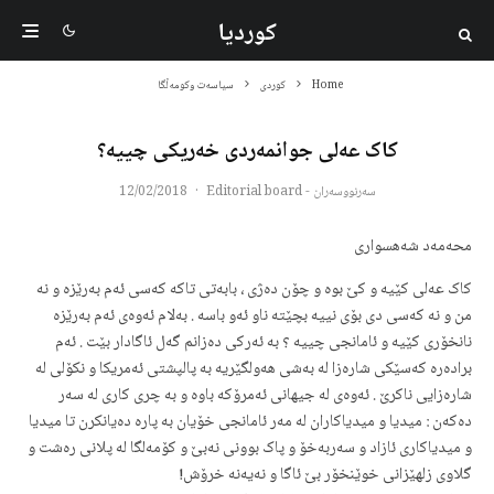
کوردیا
Home
کوردی
سیاسەت وکومەڵگا
کاک عەلی جوانمەردی خەریکی چییه؟
سەرنووسەران - Editorial board
·
12/02/2018
محەمەد شەهسواری
کاک عەلی کێیە و کێ بوە و چۆن دەژی ، بابەتی تاکە کەسی ئەم بەرێزە و نە
من و نە کەسی دی بۆی نییە بچێتە ناو ئەو باسە . بەلام ئەوەی ئەم بەرێزە
نانخۆری کێیە و ئامانجی چییە ؟ بە ئەرکی دەزانم گەل ئاگادار بێت . ئەم
برادەرە کەسێکی شارەزا لە بەشی هەولگێریە بە پالپشتی ئەمریکا و نکۆلی لە
شارەزایی ناکرێ . ئەوەی لە جیهانی ئەمرۆکە باوە و بە چری کاری لە سەر
دەکەن : میدیا و میدیاکاران لە مەر ئامانجی خۆیان بە پارە دەیانکرن تا میدیا
و میدیاکاری ئازاد و سەربەخۆ و پاک بوونی نەبێ و کۆمەلگا لە پلانی رەشت و
گلاوی زلهێزانی خوێنخۆر بێ ئاگا و نەیەنە خرۆش!