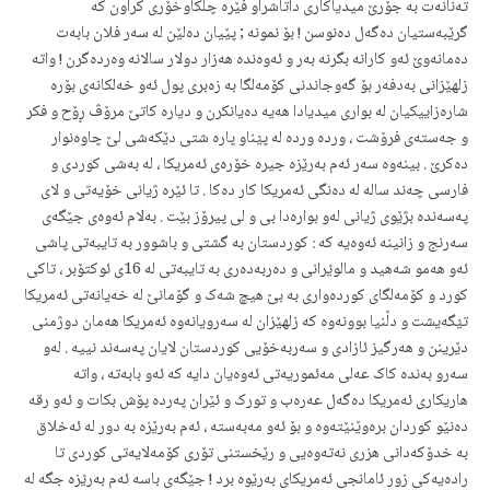
تەنانەت بە جۆرێ میدیاکاری داتاشراو فێرە چلکاوخۆری کراون کە
گرێبەستیان دەگەل دەنوسن ! بۆ نمونە ; پێیان دەلێن لە سەر فلان بابەت
دەمانەوێ ئەو کارانە بگرنە بەر و ئەوەندە هەزار دولار سالانە وەردەگرن ! واتە
زلهێزانی بەدفەر بۆ گەوجاندنی کۆمەلگا بە زەبری پول ئەو خەلکانەی بۆرە
شارەزاییکیان لە بواری میدیادا هەیە دەیانکرن و دیارە کاتێ مرۆڤ ڕۆح و فکر
و جەستەی فرۆشت ، وردە وردە لە پؽناو پارە شتی دێکەشی لێ چاوەنوار
دەکرێ . بینەوە سەر ئەم بەرێزە جیرە خۆرەی ئەمریکا ، لە بەشی کوردی و
فارسی چەند سالە لە دەنگی ئەمریکا کار دەکا . تا ئێرە ژیانی خۆیەتی و لای
پەسەندە بژێوی ژیانی لەو بوارەدا بی و لی پیرۆز بێت . بەلام ئەوەی جێگەی
سەرنج و زانینە ئەوەیە کە : کوردستان بە گشتی و باشوور بە تایبەتی پاشی
ئەو هەمو شەهید و مالوؽرانی و دەربەدەری بە تایبەتی لە 16ی ئوکتۆبر ، تاکی
کورد و کۆمەلگای کوردەواری بە بێ هیچ شەک و گۆمانێ لە خەیانەتی ئەمریکا
تؽگەیشت و دڵنیا بوونەوە کە زلهێزان لە سەرویانەوە ئەمریکا هەمان دوژمنی
دێرینن و هەرگیز ئازادی و سەربەخۆیی کوردستان لایان پەسەند نییە . لەو
سەرو بەندە کاک عەلی مەئموریەتی ئەوەیان دایە کە ئەو بابەتە ، واتە
هاریکاری ئەمریکا دەگەل عەرەب و تورک و ئێران پەردە پۆش بکات و ئەو رقە
دەنێو کوردان برەوێنێتەوە و بۆ ئەو مەبەستە ، ئەم بەرێزە بە دور لە ئەخلاق
بە خدۆکەدانی هزری نەتەوەیی و رێخستنی تۆری کۆمەلایەتی کوردی تا
رادەیەکی زور ئامانجی ئەمریکای بەرێوە برد ! جێگەی باسە ئەم بەرؽزە جگە لە