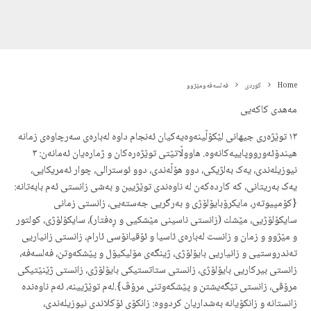
Home
کوردی
فه‌لسه‌فەومێژوو
مەهدی كاكەیی
١٣ توێژەری جیهانی لێكۆڵینەوەیەكیان ئەنجام داوە لەبارەی سەرچاوەی زمانە
هیندۆئەورووپاییەكانەوه. هاووڵاتێتی توێژەرەكان و ژمارەیان ئەمانەن: ٣
نیوزیلەندی، یەک بەلژیكی، دوو هۆڵەندی، دوو ئوسترالی، چوار ئەمریكايی،
یەک بەریتانی، كە كاردەكەن لە ناوەندى توێژیین و بەشی زانستى ئەم بابەتانە:
{كۆمپیوتەر، مایكرۆبایۆلۆژی و بەرگریی جەستەیی، زانستی زمانی
سایكۆلۆژیی، مێشك (زانستی ناسینی مێشكیى و ڕەفتار)، سایكۆلۆژی، كولتور
و مێژوو و زمان و زانست لەبارەی ئاسیا و ئۆقیانۆسی ئارام، زانستی زانیاریی
تەندروستیی و زانیاریی بایۆلۆژی، ژینگەی مۆلیكیۆل و پێشكەوتن، فەلسەفە،
زانستی بیركاریی بایۆلۆژی، زانستی ستاتستیكی بایۆلۆژی، زانستی ژێنێتیكی
مرۆڤی، زانستی تێگەيشتن و پێشكەوتنی مرۆڤ}.لەم توێژیینە، ئەم ناوەندە
زانستانە و زانكۆیانە بەشداریان كردووە: زانكۆی ئۆكلاندی نیوزیلەندی،