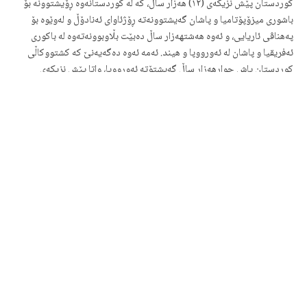
كوردستان پێش نزیكەی (١٢) هەزار ساڵ، كە له كوردستانەوە ڕۆیشتوونه بۆ
باشوری میزۆپۆتامیا و پاشان گەیشتوونەتە ڕۆژئاوای ئەنادۆڵ و لەوێوە بۆ
پەهناڤی ئاریایی، و ئەوە هەشتهەزار ساڵ دەبێت بڵاوبوونەتەوە لە باكوری
ئەفریقیا و پاشان لە ئەورووپا و هیند. ئەمە ئەوە دەگەیەنێ كە كشتووكاڵی
كوردستان پاش چوارهەزار ساڵ گەیشتۆتە ئەورووپا، واتا پێش نزيكەی
هەشتهەزار ساڵ لەمەوبەر و ئەم كاتەیشە لەگەڵ ئەنجامی توێژیینەكە ڕێكە،
واتا، لەگەڵ بڵاوبوونەوەى كشتوكاڵ، زمانە هیندۆئەورووپایەكان
بڵاوبوونەتەوە بۆ ئەو گەلانە كە ئێستا بەم زمانانە دەدوێن. شوێنەوارناس
(بریدوود) درێژە بە قسەكانی دەدات و دەڵێت: زۆر لەم بەرهەمە دانەوێڵانە كە
دەیان بینین ئەمڕۆ، وەك گەنم و جۆ و گەنمەشامی، هەموویان لە كوردستان
دۆزراونەتەوە. لە بارەی پێشەسازییەوە، ئەم زانا ئەمریكاییە دەڵێت: دەتوانین
بڵێین شوێنەواری “چيانۆ” كە دەكەوێتە باكوری كوردستان، كۆنترین شاری
پیشەسازییە لە جیهاندا، لەم شوێنە تا ئێستا مس تیایدا دەردەكرێت، هەروەها
خشتی قوڕین تیایدا دۆزراوەتە، كە نووسینی لە سەر بووە لەبارەی گۆڕینەوەى
بازرگانی. هەر لە شوێنەواری “چيانۆ”، پرۆفیسۆر (بریدوود) و تیمە
ئەركیۆلۆژییەكەی، پارچە پەڕۆیەكیان دۆزێتەوە، كە كۆنترین پەڕۆیە لە
جیهاندا، و دروستكراوە لە ساڵى ٧٠٠٠ پێش زایین. ئەنجامی ئەم لێكۆڵینەوە
ڕوونی هۆی ئەوە دەكاتەوە كە زیاتر لە پەنجا لە سەد (٥٠%) وشەكانی زمانی
ئینگلیزی وەرگیراوە لە زمانی باوباپیرانی كورد، واتا سۆمەرییەكان[2]، وەك