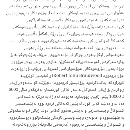
نوێ، بۆ دروستكردنی فۆرمێكی ڕوون بۆ بڵاوبوونەوەی خێزانى ئەم زمانانه و
هەڵبژاردنی دوو بۆچوونە ناوبراوەكان.لە ئەنجامدا، توێژەرەكان بەڕوونی بۆیان
دەركەوت كه زمانە هیدوئەوروپاییەكان بڵاوبوونەتەوە لە باكوری
كوردستانەوە (ئەنادۆڵ)، نەك لە ئۆكرانیای ئێستاوە. كاتی بڵاوبوونەوەكە و
شوێنی ڕەگی زمانە هیدوئەوروپاییەكان زۆر ڕێكن لەگەڵ بڵاوبوونەوەی
كشتوكاڵ لە باكوری كوردستانەوە، كە دەستیبێكردووە لە نێوان ساڵانی ٦٠٠٠
تا ٧٥٠٠ پێش زایین. ئەم ئەنجامە تیشك دەخاتە سەر ڕۆڵی مەزنی
سەرئەنجامی لێكۆڵینەوەی جوگرافی بۆ بەشبوونی مرۆڤ بە ژێنێتیكیانە بۆ
چارەسەركردنی ئەو ململانێیانە كە دەكرێن لەبارەی چەرخی پێش مێژووی
مرۆڤایەتیی.دۆزینەوەكانی شوێنەوارناسی ئەمریكایی پرۆفیسۆر (ڕۆبەرت
جۆن بریدوود Robert John Braidwood) و ئەنجامی توێژیینە
ناوبراوەكه، یەكدەگرنەوە. پرۆفیسۆر (بریدوود) دەبێژێت گواستنەوەی ژیانی
ڕاوكردن بۆ ژیانی كشتوكاڵ لە سەر خاكی كوردستان لە نزیكەی ساڵی 6000
تا 10000 پێش زایین، ڕوویداوە. هەروەها ئەم زانایە درێژە بە قسەكانی
دەدات و دەڵێت گەلی كورد لە پێش گەلەكانی ترەوە بووە لە پێشخستنی
كشتوكاڵ و پیشەسازیی و لە پێش هەموو گەلانی دونیا ژیانی ناو ئەشكەوتی
بەجێهێشتووە و خانوبەرە و پێداویستی ناوماڵی پێشكەوتوو دروستكردووە،
و كشتوكاڵ و پێشخستنی بەروبووم (بەرهەمی دانەوێڵە) دۆزراونەتەوە لە