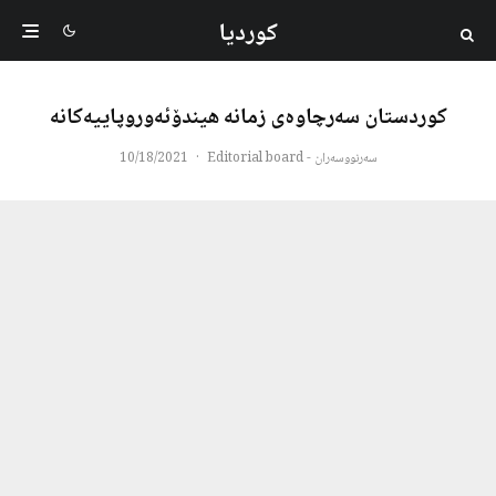
کوردیا
كوردستان سەرچاوەی زمانە هیندۆئەوروپاییەكانە
سەرنووسەران - Editorial board
·
10/18/2021