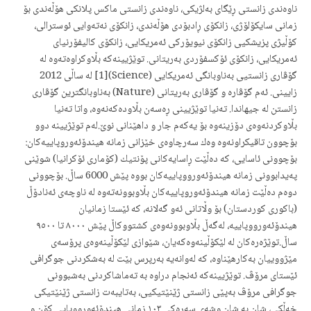
ناوەندی زانستى ڕێگای بەلژیكی، ناوەندی زانستى ماكس پلانكی هۆڵەندی بۆ
زمانی سایكۆلۆژی، زانكۆی ڕادبۆدی هۆڵەندی، زانكۆی نەتەوایی ئوسترالی،
كۆڵیژی پزیشكیی زانكۆی نیویۆركی ئەمریكايی، زانكۆی كالیفۆرنیای
ئەمریكايی، زانكۆی ئۆكسفۆردی بەریتانی. توێژیینەكە بڵاوكراوەتەوە لە
گۆڤاری زانستیی بەناوبانگی ئەمریكايی (Science)[1] لە ساڵی 2012
زایینی. ئەم گۆڤارە و گۆڤاری بەریتانی (Nature) بەناوبانگترین گۆڤاری
زانستن لە جیهاندا. تەنیا توێژیینی ڕەسەن بڵاودەكەنەوە، واتا تەنیا
بڵاوكردنەوەی دۆزینەوە بۆ یەكەم جار و داهێنانی نوێ.لەم توێژیینە دوو
بۆچوون تاقیكراونەوە وەك سەرچاوەی خێزانی زمانە هیندۆئەوروپاییەكان:
بۆچوونی ئاسایی، كە دەڵێت ڕاسایەكانی پۆنتیك (كۆماری ئۆكرانیا) شوێنی
پەیدابوونی زمانە هیندۆئەورووپاییەكان بووە پێش 6000 ساڵ. بۆچوونی
دوەم دەڵێت زمانە هیندۆئەوروپاییەكان بڵاوبوونەتەوە لە ناوچەی ئەنادۆڵ
(باكوری كوردستان) بۆ وڵاتانی ئەو گەلانە، كە ئێستا زمانیان
هیندۆئەورووپاییە، لەگەڵ بڵاوبوونەوەی كشتووكاڵ پێش ٨٠٠٠ تا ٩٥٠٠
ساڵ.توێژەرەكان لە لێكۆڵینەوەكەیان، شێوازی لێكۆڵینەوەی پرۆسەی
مێژووییان بەكارهێناوه، كە لەوانەیە بەرپرس بێت لە بەشكردنی جوگرافی
ئێستای مرۆڤ. توێژيينەكه ئەنجام دراوه بە تەماشاكردنی بەشبوونی
جوگرافی مرۆڤ بەپێی زانستی ژێنێتیكیى، بەتایبەت زانستی ژێنێتیكی
خەڵكی، شان بە شان وشەی سەرەكی ١٠٣ زمانی هیندۆئەورووپايی كۆن و