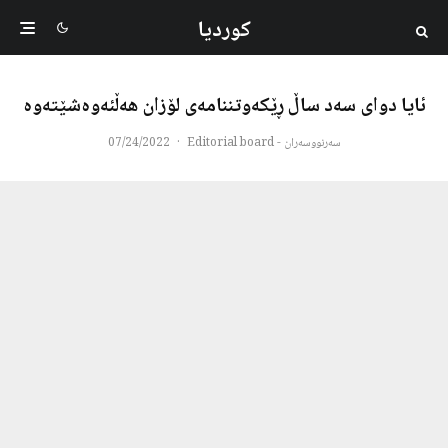
کوردیا
ئایا دوای سه‌د ساڵ ڕێكه‌وتننامه‌ی لۆزان هه‌ڵئه‌وه‌شێته‌وه‌
سەرنووسەران - Editorial board
·
07/24/2022