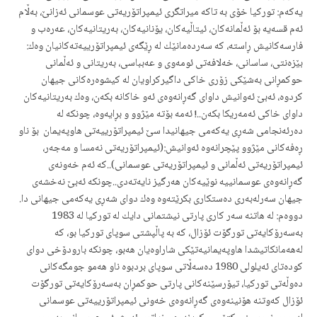
یه‌كه‌م: توركیا خۆی به‌ تاكه‌ میراتگری ئیمپراتۆریه‌تی عوسمانی ئه‌زانێ، به‌ڵام
ئه‌م قسه‌یه‌ بۆ ئه‌ڵمانه‌كان، ئیتاڵیه‌كان، یۆنانیه‌كان، به‌ریتانیه‌كان، عه‌ره‌ب و
فارسه‌كانیش ڕاسته‌، كه‌ سه‌رده‌مانێك له‌ ڕێگه‌ی ئیمپراتۆرییه‌ته‌كانیان وه‌ك:
بێزه‌نتی، ساسانی، خه‌لافه‌تی ئومه‌وی و عه‌بباسی، به‌ریتانی و ئه‌ڵمانی
حوكمڕانی به‌شێكی زۆری خاكی داگیركراویان له‌ كیشوه‌ره‌كانی جیهان
كردوه‌، ئه‌بێ ئه‌وانیش داوای گه‌ڕانه‌وه‌ی ئه‌و خاكانه‌ بكه‌ن، وه‌ك به‌ریتانیه‌كان
داوای خاكی ئه‌مه‌ریكا بكه‌ن..! ئه‌مه‌ بۆته‌ مێژوو و بڕایه‌وه‌، چونكه‌ له‌
ده‌رئه‌نجامی شه‌ڕی یه‌كه‌می جیهانیدا سێ ئیمپراتۆرییه‌تی هاوپه‌یمان ‌ بۆ ناو
ڕه‌فه‌كانی مێژوو پێچرانه‌وه ئه‌وانیش:(ئیمپراتۆریه‌تی نه‌مسا و مه‌جه‌ر،
ئیمپراتۆریه‌تی ئه‌ڵمانی و ئیمپراتۆریه‌تی عوسمانی)..كه‌ ئه‌م خه‌ونه‌ی
گه‌ڕانه‌وه‌ی عوسمانییه‌ نوێیه‌كان هه‌رگیز نایه‌ته‌دی..چونكه‌ ئه‌بێ نه‌خشه‌ی
جیهان سه‌رله‌به‌ری ده‌ستكاری بكرێته‌وه‌ وه‌ك دوای شه‌ڕی یه‌كه‌می جیهانی دا.
دووه‌م: له‌ هاتنه‌ سه‌ر كاری پارتی نیشتمانی دایك له‌ توركیا له‌ 1983
به‌سه‌رۆكایه‌تی تورگۆت ئۆزال، كه‌ به‌ پاڵپشتی سوپای توركیا بو، كه‌
له‌هه‌مانكاتیشدا هاوپه‌یمانیه‌تێكی شاراوه‌یان هه‌بو، چونكه‌ بارودۆخی دوای
كوده‌تای ئه‌یلولی 1980 ده‌سه‌ڵاتی سوپای بردبوه‌ ناو هه‌مو جومگه‌كانی
ده‌وڵه‌تی توركیا، تیۆرسێنه‌كانی پارتی حوكمڕان به‌سه‌رۆكایه‌تی تورگۆت
ئۆزال كه‌وتنه‌ هۆنینه‌وه‌ی گه‌ڕانه‌وه‌ی خه‌ونی ئیمپراتۆرییه‌تی عوسمانی