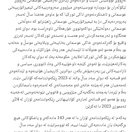
له‌ڕووی نووسینی كتێب و كردنه‌وه‌ی زیاتری ئه‌رشیفی عوسمانی به‌ڕووی
لێكۆڵه‌ران بۆ دووباره‌ نووسینه‌وه‌ی میژووی سه‌روه‌رییه‌كانی ئیمپراتۆرییه‌تی
عوسمانی و ئاشتكردنه‌وه‌ی تاكی توركیا كه‌ بۆ ماوه‌ی هه‌شتا ساڵ له‌سه‌ر
په‌روه‌رده‌یه‌كی دژ به‌ ئیمپراتۆرییه‌تی عوسمانی ڕاهێنرابو كه‌ ده‌وڵه‌تی
عوسمانی ده‌وڵه‌تێكی دواكه‌وتووی خۆرهه‌ڵاتی ناوه‌ڕاست بوه‌، دوای ئه‌م
هه‌نگاوه‌ و ته‌رجه‌مه‌كردنی ئه‌م هه‌ست و نه‌سته‌ی توركه‌كان له‌سه‌ر ئه‌رزی
واقیع بۆ گه‌ڕاندنه‌وه‌ی خاكی عوسمانی به‌تایبه‌تی ویلایه‌تی موسڵ و حه‌له‌ب
بو، به‌ڵام هه‌مو ئه‌و هه‌وڵانه‌ تا ئێستایش هه‌ر وه‌ك خۆراكێك و مادده‌ییه‌كی
بێهۆشكردن بۆ گه‌لی توركیا له‌لایه‌ن حكومه‌ته‌ یه‌ك له‌ دوای یه‌كه‌كان
به‌كارئه‌هێنرێت، بۆ ئه‌وه‌ی كێشه‌ ناوخۆییه‌كانی وه‌ك ئابووری، سیاسی و
ئازادییه‌كانی پێ په‌رده‌پۆش بكه‌ن، دواترین كاریشیان هۆنینه‌وه‌ و لێدانه‌وه‌ی
ئه‌و قسه‌یه‌ كه‌ دوای سه‌د ساڵ واته‌: له‌ 2023 ڕێكه‌وتننامه‌كه‌ كۆتایی دێت،
ئه‌مه‌شیان هه‌ر ئه‌چێته‌ خانه‌ی ئه‌و مه‌به‌ستانه‌ی كه‌ له‌سه‌ره‌وه‌ باسمانكردن.
به‌ڵام لێره‌دا به‌چه‌ند به‌ڵگه‌یه‌كی مێژوویی و قانوونی نێونه‌ته‌وه‌یی ئه‌خه‌ینه‌
ڕوو بۆ هه‌مو ئه‌و قسانه‌ی له‌باره‌ی كۆتاییهاتنی ڕێكه‌وتننامه‌ی لۆزان له‌ 24ی
ته‌مموزی 2023 دا ئه‌كرێن:
یه‌كه‌م: له‌ ڕێكه‌وتننامه‌ی لۆزان دا له‌ هه‌ر 143 ماده‌كه‌ی و پاشكۆكانی هیچ
بڕگه‌یه‌ك یان مادده‌یه‌كی تێیدا نییه‌، كه‌ نووسرابێت له‌ دوای سه‌د ساڵ