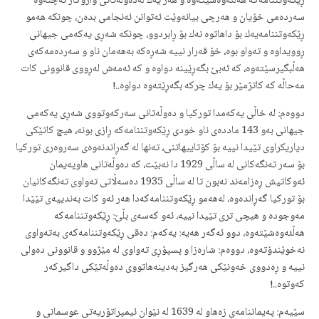
ڕێكه‌وتننامه‌كه‌ هه‌ڵئه‌وه‌شێته‌وه‌ و هه‌ر یه‌ك له‌ده‌وڵه‌تانی واژۆكار ئه‌چنه‌وه‌
سه‌رده‌می خۆیان و هه‌رچی بیانه‌وێت ئه‌توانن ئه‌نجامی بده‌ن، چونكه‌ هه‌مو
ڕێكه‌وتننامه‌یه‌ك بۆ داهاتوه‌ نه‌ك بۆ ڕابردوو، چونكه‌ شه‌ڕی یه‌كه‌می جیهانی
ڕوویداوه‌ و ته‌واو بوه‌، خۆ قه‌رار نییه‌ شه‌ڕه‌كه‌ به‌هه‌مان ناو و سه‌رده‌مه‌كه‌ی
هه‌ڵبگیرسێته‌وه‌، كه‌ ئه‌بێ بگه‌ڕێینه‌ دواوه و كه‌ ئه‌مه‌ش له‌ڕووی قانوونی كات
مه‌حاڵه‌ كه‌ كاتژمێر بۆ یه‌ك چركه‌ بگه‌ڕێته‌وه‌ دواوه‌..!
دووه‌م: له‌ خاڵی یه‌كه‌مدا توركیا و ده‌وڵه‌تانی سه‌ركه‌وتووی شه‌ڕی یه‌كه‌می
جیهانی به‌و 143 مادده‌ی ناو خودی ڕێكه‌وتننامه‌كه‌ ڕازی بونه‌، هیچ كاتێكی
دیاریكراوی تێیدا نییه بۆ كۆتاییهاتنی‌، ته‌نها له‌ گه‌ڕاندنه‌وه‌ی سه‌روه‌ری توركیا
بۆ سه‌ر ته‌نگه‌كانی له‌ ساڵی 1929 دا نه‌بێت، كه‌ ده‌وڵه‌تانی هاوپه‌یمان
ئه‌وكاتیش ڕه‌زامه‌ند نه‌بون تا له‌ ساڵی 1935 ده‌سه‌ڵاتی ته‌واوی ته‌نگه‌كانیان
بۆ توركیا گه‌ڕانده‌وه‌، له‌هه‌مو ڕێكه‌وتننامه‌كه‌دا هه‌ر ئه‌و كات به‌ندییه‌ی تێێدا
مه‌وجوده‌ و هیچی تری تێیدا نییه‌، ئه‌و كه‌سه‌ی بڵێ: ڕێكه‌وتننامه‌كه‌
هه‌ڵئه‌وه‌شێته‌وه‌، دوو ئه‌گه‌ر هه‌یه‌: یه‌كه‌م: ده‌قی ڕێكه‌وتننامه‌كه‌ی به‌ته‌واوی
نه‌خوێندۆته‌وه‌، دووه‌م: شاره‌زا و پسپۆڕی ته‌واوی له‌ مێژوو و قانوونی ده‌ولی
نییه‌ و ڕه‌دووی خه‌ونێكی هه‌رگیز به‌دینه‌هاتووی ده‌وڵه‌تێكی داگیركه‌ر
كه‌وتوه‌..!
سێیه‌م: په‌یماننامه‌ی زه‌هاو له‌ 1639 له‌ نێوان ئیمپراتۆریه‌تی عوسمانی و