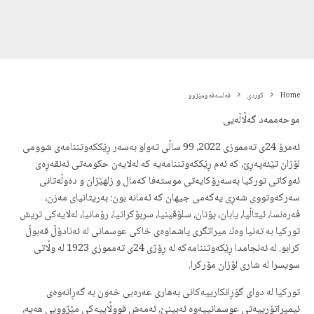
Home
کوردی
فه‌لسه‌فەومێژوو
موحه‌ممه‌د گه‌ڵاڵه‌یی
ئه‌مرۆ 24ی ته‌مموزی 2022، 99 ساڵی ته‌واو به‌سه‌ر ڕێككه‌وتننامه‌ی شوومی
لۆزان تێئه‌په‌ڕێ، كه‌ ئه‌م ڕێككه‌وتننامه‌یه‌ كه‌ له‌لایه‌ن حكومه‌تی ئه‌نقه‌ڕه‌ی
ئه‌وكاتی توركیا به‌سه‌رۆكایه‌تی موسته‌فا كه‌مال و زلهێزان و ده‌وڵه‌تانی
سه‌ركه‌وتووی شه‌ڕی یه‌كه‌می جیهان كه‌ ئه‌مانه‌ بون: بەریتانیای مەزن،
فەرەنسا، ئیتاڵیا، یابان، یۆنان، سلۆڤینیا، سربۆكراتیا، رۆمانیا، له‌لایه‌كی تریش
توركیا به‌ ته‌نیا وه‌ك میراتگری پاشماوه‌ی خاكی عوسمانی له‌ ئه‌نادۆڵ قه‌بوڵ
كرابو. له‌ ئه‌نجامدا ڕێكه‌وتننامه‌كه‌ له‌ ڕۆژی 24ی ته‌مموزی 1923 له‌ وڵاتی
سویسرا له‌ شاری لۆزان مۆركرا.
توركیا له‌ دوای گۆڕانكارییه‌كانی به‌هاری عه‌ره‌بی خه‌ون به‌ گه‌ڕانه‌وه‌ی
ئیمپراتۆرییه‌تی عوسمانییه‌وه‌ ئه‌بینێ، ئه‌مه‌ش قووڵاییه‌كی مێژوویی هه‌یه‌،