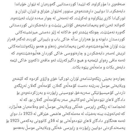
صه‌فه‌وی دا مۆركراوه‌، كه‌ تێیدا كوردستانیی گه‌وره‌یان له‌ نێوان خۆیاندا
دابه‌شكرد، تا دوایین داڕشتنه‌وه‌ی سنوور له‌نێوان عێراق و ئێران، ئێران و
توركیادا كاری پێكراوه‌ و ئه‌كرێت، كه‌ ته‌مه‌نی له‌ چوار سه‌ده نزیك ئه‌بێته‌وه‌‌،
كه‌واته‌: ئه‌بێ ئه‌و په‌یماننامه‌یه‌ش كۆتایی پێبێت و دابه‌شكردنی كوردستانی
گه‌وره‌ نه‌مێنێت، چونكه‌ پێشتر ئه‌و خاكانه‌ له‌ ژێر ده‌ستی میرنشینه‌كانی
كوردستان دابونه‌ و بۆ هه‌زاران ساڵه‌ خاكی باب و باپیرانی كورده‌، ئه‌گه‌ر قه‌رار
بێت لۆزان هه‌ڵبوه‌شێته‌وه‌، ئه‌بێ په‌یماننامه‌ی زه‌هاو و هه‌مو ڕێكه‌وتننامه‌كانی
تریش له‌سه‌ر دابه‌شكردن و چاره‌نووسی خاكی كوردان هه‌ڵبوه‌شێننه‌وه‌، كه‌
ئه‌مه‌ مافی ڕه‌وای ئێمه‌یه‌ و هیچ داگیركه‌رێك ئه‌و مافه‌ی ناكه‌وێ خاكی ئێمه‌
دابه‌ش بكات و مامه‌ڵه‌ی پێوه‌ بكات.
چواره‌م: به‌پێی ڕێكه‌وتننامه‌ی لۆزان، توركیا خۆی واژۆی كردوه‌ كه‌ كێشه‌ی
ویلایه‌تی موسڵ بدرێته‌ ده‌ست كۆمه‌ڵه‌ی گه‌لان، كۆمه‌ڵه‌ی گه‌لان له‌ڕێگه‌ی
ناردنی كۆمیسیۆنێكی سه‌ربه‌خۆ، نووسینی ڕاپۆرت و به‌رزكردنه‌وه‌ی بۆ
دادگای لاهای نێوده‌وڵه‌تی ئه‌وكاتیش سه‌ر به‌كۆمه‌ڵه‌ی گه‌لان بو، كه‌ له‌
ئه‌نجامدا له‌ ڕێگه‌ی ڕاپرسی خه‌ڵكی ویلایه‌تی موسڵ، ئه‌و وه‌ڵامه‌یان هه‌ڵبژارد
كه‌ ئه‌یانه‌وێت ببنه‌ به‌شێك له‌ مه‌مله‌كه‌تی هاشمی عێراقی له‌ 1925 دا، دوای
ئه‌مه‌ هه‌نگاوی دادگای لاهای نێوده‌وڵه‌تی بو له‌ 16ی كانوونی یه‌كه‌می 1925 بۆ
په‌سه‌ندكردنی دوایین ڕاپۆرت و ڕاپرسی خه‌ڵكی ویلایه‌تی موسڵ به‌هه‌مو