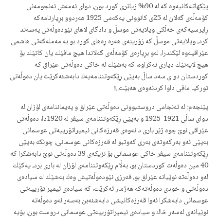
پێكهاته‌كانیه‌وه‌ كه‌ له‌ 90% زیاتری كورد بون، دوای ئه‌مه‌ش ئه‌نجومه‌نی
كۆمه‌ڵه‌ی گه‌لان له‌ 25ی كانوونی یه‌كه‌می 1925 هه‌ردوو بڕیارنامه‌كه‌
ڕاپرسیه‌كه‌ی خه‌ڵكی ویلایه‌تی موسڵ و دادگای لاهای نێوده‌وڵه‌تی په‌سه‌ند
كرد، ویلایه‌تی موسڵ كه‌ زۆرینه‌ی هه‌ره‌ ڕه‌های كورد بو به‌ مه‌مله‌كه‌تی هاشمی
عێراقیه‌وه‌ لێكندرا، له‌و بڕیاره‌ی كۆمه‌ڵه‌ی گه‌لاندا هیچ مافێك یان كاتێك بۆ
هیچ لایه‌نێك دیاری نه‌كراوه‌، كه‌ به‌شێك له‌ خاكی ده‌وڵه‌تی عێراق كه‌
كوردستان دوای سه‌د ساڵ به‌پێی ڕێكه‌وتننامه‌یه‌ك دابه‌شئه‌كرێت یان ده‌وڵه‌تی
توركیا مافی داوا كردنه‌وه‌ی هه‌بێت‌..!
پێنجه‌م: له‌ ئه‌نجامی دروستبوونی ده‌وڵه‌تی عێراق و په‌یماننامه‌ی لۆزان له‌
دوای ساڵی 1921-1925 و به‌پێی ڕێكه‌وتننامه‌ی سیڤر له‌ 1920دا، ده‌وڵه‌تی
عێراقی نوێ چوه‌ ژێر باری دانه‌وه‌ی قه‌رزه‌كانی ئیمپراتۆرییه‌تی عوسمانی
به‌پێی ئه‌و به‌ركه‌وته‌ی به‌ری كه‌وتبو له‌ قه‌رزه‌كانی عوسمانی، چونكه‌ به‌پێی
ڕێكه‌وتننامه‌ی سیڤر خاكی عوسمانی بۆ نزیكه‌ی 39 ده‌وڵه‌تی نوێ دابه‌شكرا كه‌
40 مین ده‌وڵه‌ت كوردستان بو، به‌ڵام ڕێكه‌وتننامه‌ی لۆزان له‌ باری برد، یه‌كێك
له‌و ده‌وڵه‌ته‌ نوێیانه‌ عێراق بو، قه‌رزی نێوده‌وڵه‌تیش وه‌ك به‌شێك له سیاده‌ی
ده‌وڵه‌تی و خودی ده‌وڵه‌ته‌كه‌ هه‌ژمار ئه‌كرێت، كه‌ سیاده‌ی ئیمپراتۆرییه‌تی
عوسمانی دابه‌شكرا ئه‌وا قه‌رزه‌كانیشی دابه‌شئه‌بن به‌سه‌ر ئه‌و ده‌وڵه‌ته‌
نوێیانه‌ی له‌سه‌ر خاك و سیاده‌ی ئیمپراتۆرییه‌تی عوسمانی دروست بون، بۆیه‌