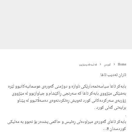
Home
کوردی
فه‌لسه‌فەومێژوو
ئاران ئەدیب ئاغا
بابەکر ئاغا سیاسەتمەدارێکی ناوازە و دوژمنی گەورەی عوسمانیەکانبوو لێرە
بەشێکی مێژووی بابەکر ئاغا کە سەرنجی ڕاکێشام و جیاوازبوو لە مێژووی
زۆربەی سەرکردەکانی کورد ئەویش ڕەتکردنەوەی دەسەڵاتبوو لە پێناو
برایەتی گەلی کورد .
.
بابەکر ئاغای گەورەی میراودەلی ڕەئیس و حاکمی پشدەر بۆ نەبوو بە مەلیکی
کوردستان !!…