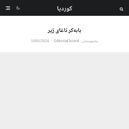
کوردیا
بابەکر ئاغای ژیر
سەرنووسەران - Editorial board
·
10/01/2024