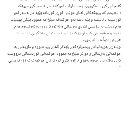
گەنجانی کورد دەکوژرێن بەبێ تاوان ، ئەوکاتە من لە سەر کورسییەک
دادەنیشم کە پێچکەکانی لەناو خوێنی کوڕی کوردانە بۆیە من لەسەر ئەو
کورسییە دانانیشم و پێم باشە ئەو حوکمەتە شێخ مەحموود پێکی بهێنێت
هەم دەبێت بە دۆستی ئێوەی بەریتانی و لە تورک دووردەکەوێتەوە هەم
مەرام و مەقصدەی کوردان پێک دێت و هەم منیش پشتگیری دەکەم کە
ئەویش دەوڵەتی کوردییە .
نوێنەری بەریتانیاش پێشنیارەکەی بابەکر ئاغای پێباشبووە و داویەتی بە
حوکمەتی بەریتانی و دواتر شێخ مەحموود حوکمەتی کوردستانی درووست
کرد ، بەڵام بەداخەوە بەهۆی ئاژاوە گێڕی تورکەکان حوکمەتەکە زۆر تەمەنی
نەبوو ڕوخا .
هەزار سڵاو لە گیانی بابەکر ئاغای گەورە و شێخ مەحموودی حەفید .
وێنەی بابەکر ئاغا لە قەڵادزێ گیراوە
بەشێکی نوسینەکە وەرگیراوە لە ئەکاونتی ( دیوەخانی ئاغای میراودەلی )
سەرچاوە:
١-پشدەر لە سەردەمی پاشایەتی
٢-چەند لاپەڕەیەک لە مێژووی میراودەلیەکانی پشدەر
٣-بیرەوەریەکانی حمداغای گەورە