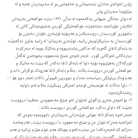
زۆرن ئەوانەی شانازی نیشتیمانی و نەتەوەیی پڕ لە سەروەریان هەیە و لە
مێژوودا سەربازی ونن
لە دوای جەنگی جیهانی یەکەمەوە لە ساڵی ١٩٢١ دیارە حوکمەتی بەریتانی
لەلایەن خۆیانەوە دەیانەوێت حوکمەتێکی کوردی بەشێوەیەکی کاتی لە
باشووری کوردستان دروستبکەن و هەربۆیە نوێنەری خۆیان دەنێرن بۆ
کوردستان بە دیاریکراویش ڕانیە ، نوێنەری بەریتانیا لە ڕانیە چاوی دەکەوێت
بە بابەکر ئاغای گەورە کە حاکمی پشدەربووە و یەکێک بووە لە سەرکردە
دیارەکانی ئەوکاتی کورد . لەبەر ئەوەی شێخ مەحموود پەیوەندی لەگەڵ
تورکەکان بەهێزبووە بۆیە داوا لە بابەکر ئاغا دەکەن کە ببێت بە مەلیک و
حوکمەتی کوردی درووست بکات ، بەڵام بابەکر ئاغا هەروەک نوکرانی ذات و
هەم وەک پیاوێکی سیاسەت مەدار و دووربین قبووڵی ناکات لەبەر دوو هۆ : –
١- داوا دەکات لە عوصبەتی ئومەم اعترافی پێبکرێت بەڵام ئەم داوایە
ڕەتدەکرێتەوە .
٢- بۆ ئەوەی شەڕی براکوژی لەنێوان ئەو شێخ مەحموودی حەفیدا درووست
نەبێت کە داوای دەکرد حوکمەتی کوردی درووست بکات .
لەبەر ئەوە بابەکر ئاغا جوابی نوێنەرانی بەریتانیای دابوویەوە بەوەی کە
لەوانەیە شەڕ لە نێوان من و شێخ مەحموود دا درووست ببێت ، هەرچەندە
دەزانم کە لەشەڕەکەدا من سەردەکەوم چونکە هەم خۆم هێزم زیاترە و هەم
حوکمەتی گەورەی بەریتانی لە پشتم دەبێت ، بەڵام لەو بەینەدا زۆرێک لە