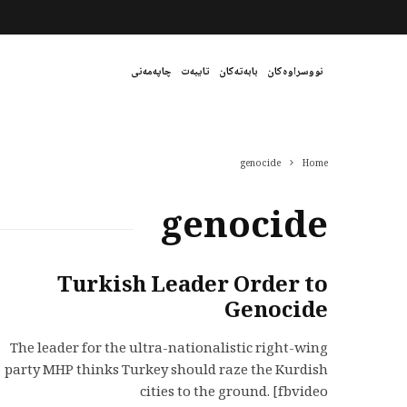
نووسراوەکان
بابەتەکان
تایبەت
چاپەمەنی
genocide
Home
genocide
Turkish Leader Order to
Genocide
The leader for the ultra-nationalistic right-wing
party MHP thinks Turkey should raze the Kurdish
cities to the ground. [fbvideo