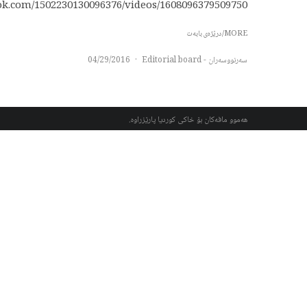
.com/1502230130096376/videos/1608096379509750/”...
MORE/درێژەی بابەت
سەرنووسەران - Editorial board
·
04/29/2016
هەموو مافەکان بۆ خاکی کوردیا پارێزراوە.