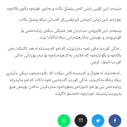
سێیەم: نابێ كۆپی رایتی كەس پێشێل بكات و بەناوی خۆیەوە بڵاوی بكاتەوە.
چوارەم: نابێ ژیانی تایبەتی (پرایڤسی)ی كەسانی دیكە پێشێل بكات.
پێنجەم: نابێ ڤایرۆس، سپام یان هەر شتێكی دیكەی زیانبەخشی بۆ
كۆمپیوتەر و مۆبایلی بەكارهێنەرانی دیكە لەگەڵدا بێت.
ـ خاکی کوردیا مافی ئەوە دەپارێزێت كە ئەو كەرەستانە لە هەر كاتێكدا رەش
بكاتەوە و بگوازێتەوە كە لەلایەن بەكارهێنەرانەوە بۆ سەر پۆرتاڵی خاکی
کوردیا ئەپلۆد كراون.
ـ لە هەندێك لە هەواڵ و كەرەستەكانی دیكەدا كە بڵاودەبنەوە، لینكی ماڵپەڕی
دیكە رەنگە بەكاربێت، خاکی کوردیا گەرەنتیی ئەوە ناكات كە ئەو ماڵپەڕانە
زیانبەخش نین بۆ ئەو ئامێرانەی بەهۆیانەوە سەردانیان دەكەن. بۆیەش هیچ
بەرپرسیارێتییەك لەوبارەوە لەئەستۆ ناگرێت.