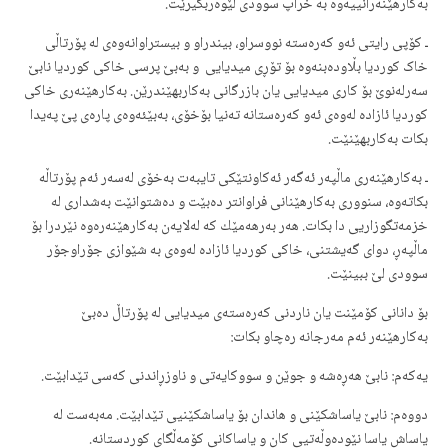
بەكارهێنەرانییەوە بە خراپ سوودی لێوەربگیرێت.
ـ كۆپی رایتی ئەو كەرەستە نووسراو، بیندراو و بیستراوانەوەی لە پۆرتاڵی
خاک کوردیا بڵاودەبنەوە بۆ تۆڕی میدیایی و بەبێ پرسی خاکی کوردیا نابێ
سەرلەنوێ بۆ كاری میدیایی یان بازرگانی بەكاربهێندرێن. بەكارهێنەری خاکی
کوردیا ئازادە لەوەی ئەو كەرەستانە تەنیا بۆخۆی، بەبێئەوەی پارەی پێ پەیدا
بكات بەكاربهێنێت.
ـ بەكارهێنەری ماڵپەر ئەگەر ئەكاونتێكی تایبەت بەخۆی لەسەر ئەم پۆرتاڵە
بكاتەوە، سنووری بەكارهێنانی فراوانتر دەبێت و دەشتوانێت بەشداری لە
خزمەتگوزاریی دا بكات. هەر بەرهەمێك كە لەلایەن بەكارهێنەرەوە نێردرا بۆ
ماڵپەڕ، دوای گەیشتنی، خاکی کوردیا ئازادە لەوەی بە شێوازی جۆراوجۆر
سوودی لێ ببینێت.
بۆ دانانی كۆمێنت یان ناردنی كەرەستەی میدیایی لە پۆرتاڵ دەبێ
بەكارهێنەر ئەم مەرجانە رەچاو بكات:
یەكەم: نابێ هەڕەشە و جوێن و سووكایەتی و ناوزڕاندنی كەسی تێدابێت.
دووەم: نابێ یاساشكێنی و هاندان بۆ یاساشكێنیی تێدابێت. مەبەست لە
یاساش یاسا نێودەوڵەتیی كان و یاساكانی کۆمەڵگای كوردستانە.