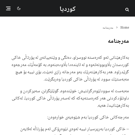
کوردیا
Home
مەرجنامه
مەرجنامه
بەكارهێنانی ئەو كەرەستە نووسراو، دەنگی و وێنەییانەی لە پۆرتاڵی خاکی
کوردستان بڵاوبوونەتەوە و لە ئایندەدا بڵاودەبنەوە، بە كۆمەڵێك مەرجەوە
گرێدراوە. هەر بەكارهێنەرێك بەو مەرجانە رازی نەبێت، بۆی نییە بۆ هیچ
مەبەستێك سوود لە پۆرتاڵی خاکی کوردیا وەربگرێت.
مەبەست لە سوودلێوەرگرتنیش: خوێندەوە، گوێلێگرتن، سەیركردن و
داونلۆدكردنی هەر كەرەستەیەكە كە لەسەر پۆرتاڵی خاکی کوردیا، لەكاتی
بەكارهێنانیدا، هەیە.
مەرجەكانی خاکی کوردیا بەم شێوەیەی خوارەوەن:
– خاکی کوردیا بەرپرسیار نییە لەوەی نێوەڕۆكی ئەم پۆرتاڵە لەلایەن