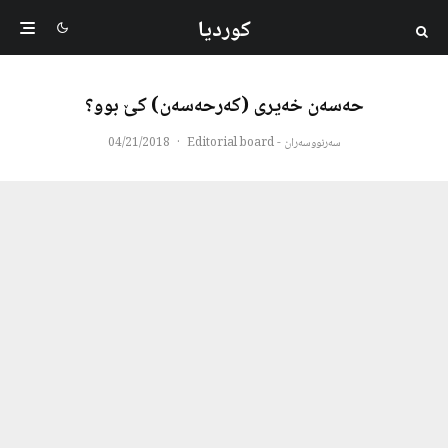
کوردیا
حەسەن خەیری (کەرحەسەن) کێ بوو؟
سەرنووسەران - Editorial board
·
04/21/2018