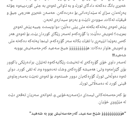
خەیری بانگ دەکەنە دادگای تورك و بە تاوانی ئەوەی بە جلی کوردییەوە چۆتە
پەڕلەمان، سزای لە سێدارەدانی بۆ دەردەکەن. حەسەن خەیری هەرچی جیق و
فیقێك ئەکات، سوودی نابێت و بەرەو سیدارەی ئەبەن.
پێش ئەوەی پەتەکە بکەنە ملی پێی دەڵێن: دوا ویستت چییە پێش ئەوەی
بمریت؟ ئەویش دەڵێت: با گۆڕەکەم لەسەر رێگای کوردان بێت، بۆ ئەوەی هەر
کەس بەوێدا تێپەڕی با تفێك بکاتە سەر گۆڕەکەم. ئینجا پەتەکە دەکەنە ملی
و ئەویش هاوار دەکات: هۆۆۆۆۆۆۆۆۆ شیخ سەعید کەرحەسەنیش بووبە
شەهید!!!
لەسەر داوی خۆی گۆڕەکەی لە تەنیشت رێگایەکەوە ئەنێژن. برادەرێكی باکوور
بۆی گێڕامەوە وتی: هەمیشە گۆڕەکەی وشك نەدەبووە وە، لە تفی کورد. دوای
ئەوە دەوڵەتی تورك گۆڕەکەیان دوور خستەوە، بۆ ئەوەی نەبێت بەسەرچاوەی
قینی کورد لە دەسەڵاتی تورك.
بۆ کەرحەسەنەکانی ئیستای دژەسەربەخۆیی و، ئەوانەی سەریان تەقەی دێت
لە مێژووی خۆیان.
“هۆۆۆۆۆۆۆۆۆۆ شێخ سەعید، کەرحەسەنیش بوو بە شەهید”