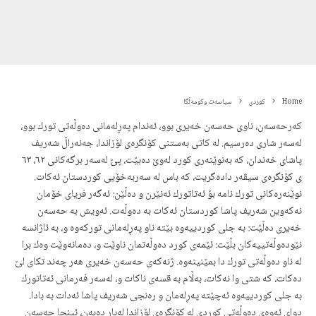
Home
کوردی
سیاسەت وکومەڵگا
کەرحەسەن، ناوی حەسەن خەیری بوو، ئەندام پەڕلەمانی دەوڵەتی تورك بوو،
لەسەر شاری دەرسیم. لە کاتی بەستنی کۆنگرەی لۆزاندا، جەنەراڵ شەریف
پاشای خەندان، کە بەنوێنەری کورد لەوێ دەبێت، پێ لەسەر برگەکانی ٦٢، ٦٣
ی کۆنگرەی سیڤەر دادەگریت، کە باس لە سەربەخۆیی کوردستان ئەکات.
نوێنەرەکانی تورك نامە بۆ ئەتاتورك ئەنێرن و دەڵێن: ئەگەر فریای خۆمان
نەکەوین شەریف پاشا کوردستان ئەکات بە دەوڵەت. ئەویش بە حەسەن
خەیری دەڵێت: بە جلی کوردییەوە بێتە ناو پەڕلەمانی تورکەوە و، بە ئاژانسە
نێودەوڵەتییەکان بڵێت: ئێمەی کورد دەوڵەتمان ناوێت و، دەمانەوێت وەك برا
لە ناو دەوڵەتی تورك دا بمێنینەوە. ژنەكەی حەسەن خەیری هەر چەند تکای لێ
دەکات، کە شتی وا نەکات، بەڵام بە قسەی ناکات و، لەسەر فەرمانی ئەتاتورك
بە جلی کوردییەوە ئەچێتە پەڕلەمان و رەنجی شەریف پاشا ئەدات بە بادا.
دوای ئەوەی دەوڵەتی کوردی لە کۆنگرەی لۆزاندا لەبار دەبەن، ئینجا حەسەن