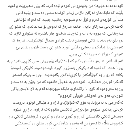
ئایە ئەمە بەجێـیە؟ من چاوەڕوانی ئەوەم لێدەکـرد، کە پێی سەیربێت و ئەوە
بڵێت کە دایکانمان نەزانن، نازانن زیانی توندبەستنی دەست و پێیەکانی
منداڵی کۆرپەی نەرم و نۆڵ بەم شیوەیە رەقییە چییە، کە ئەو لە قۆنـاغی
گەشەکردنی سەرتای دایە.. خانمە شارەزاکە ئەوەی بۆ سەلماندم، کە شێوازی
سەرەتایی، کە بـووە بە داب و نـەریت، هەندێ جار باشترە لە شێوازی تازە، کە
بڕوایان بەوەیە، لە کاتی نووستن نابێت ئازادی منداڵ کۆتبکرێت.. شارەزاکە
ئەوەشی بۆ زیادکـرد، دەشێ دایکی کورد شێوازی راست فێربووبێت، بێ
ئەوەی کە بزانێت سوودەکـانی چین.
ئەم قسانەی شارەزا ئەڵمانییەکە، کە (١٨٠) پلە بۆچوونی منی گۆڕی.. ئەوەم بە
بیردا هات.. کە ئەوە لە دایکێکی بەسۆزی کورد ناوەشێتەوە، کارێکی ئەوەتۆ
بکات کە زیان بە کچۆڵەکەی یا کوڕیلەکەی بگەیەنێت.. جێ ماچێکم لەسەر
(لانک) کوردی شەقڵکرد.. ئەوەشم بە خەیاڵ هاتەوە کە من چۆن بە دەست و
پێ بەستراوەوە لە ناوی دا راکشاوم، دایکە میهرەبانەکەم بە لای لایـەی پاکی
کـوردی، هەواڵەی خەوێکی قووڵی کردووم”
ئەگەرچی لە ئەمڕۆدا، بە هۆی تەکنۆلۆژیای تازە و داهێنانی نوێوە، دروست
کردنی چەندی شێوەی مۆدێرزمی لانکیش هاتوونەتە ئاراوە.. بازاڕي شێوە
رەسەنی لانکی کلاسیکی گەرم و گوڕی نەماوە و کڕین و فرۆشتنی لانکی دار
کـزبووە.. بەڵام تا ئەمڕۆش لە هەموو شارەکانی کوردستان دا، کەسانێکی