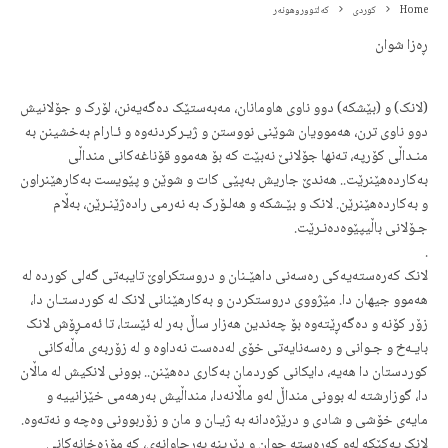
Home
کوردی
کەلتووروهونەر
ڕەزا شوان
(لانک) و (بێشکە) دوو ناوی هاومانان، مەبەستێک دەگەیەنن، لۆرک و جۆلانیش
دوو ناوی ترن، هەموویان شوێنی نووستن و ژیـرکردنەوە و ئـارام بەخشینن بە
منـداڵی کۆرپە، تەنها جۆلانێ نەبێت کە بۆ هەموو قۆناغەکانی منداڵی
بەکاردەهێنرێت.. هەندێ جاریش بەپێی کات و شوێن و پێویست بەکارهێنراون
و بەکاردەهێنرێن. لانک و بێـشکە و هەلـۆرک بە نەرمی رادەژێنـرێن، بەڵام
جـۆلانی باڵیپێوەدەنـرێت.
.
لانک کەرەستەیەکی رەسەنی داهێـنان و دروستکراوێ تایبەتی گەلی کوردە لە
هەموو جیهان دا. مێژووی دروستکردن و بەکارهێنانی لانک لە کوردستـان دا،
زۆر کۆنە و دەگەڕێتەوە بۆ چەندین هەزار ساڵ بەر لە ئێستا، تا ئەمـڕۆش لانک
بایـەخ و جـوانی و رەسەنایەتی خۆی لەدەست نەداوە و لە زۆربەی ماڵەکانی
کوردستان دا هەیە، دایکانی کوردمان بەکاری دەهێنن.. بوونی لانکیش لە ماڵان
دا، گوزارشتە لە بوونی منداڵ لەو ماڵانەدا، منداڵیش بەرهەمی خێزانییە و
مایەی خۆشی و شادی و درێژەدانە بە ژیـان و مان و زۆربوونی وەچە و نەتەوە.
لانک یەکێکە لەو کەرەستە جوان و دێرینە بەرچاوانەی، کە مۆزەخانەکانی