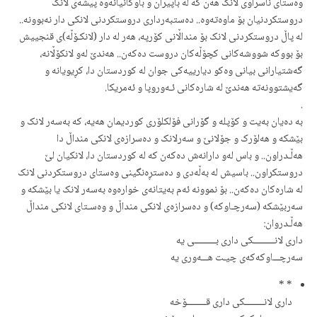
وەستای ناسراوی لانک هەن کە لە باپیران و باوکانیانەوە پیشەی لانک
دروستکردنیان بۆ ماوەتەوە.. دەستبەرداری دروستکردنی لانکی دار نەبوونە..
لە پاڵ دروستکردنی لانک بۆ منداڵانی کۆرپە، هەر لە دار (لانکـۆڵە)ی قنجیيش
بۆ بووکە شووشەکانی کچۆڵەکان دروست دەکەن.. هەندێ لەو لانکۆڵانە،
گەشتیارانی بیانی وەکو دیارییەکی جوان لە کوردستان دا، کڕیویانە و
گەیشتوونەتە هەندێ لە شارەکانی ئـەوروپا و ئەمریکا.
.
بە دەیان بەیت و کۆپلە و گۆرانی فۆلکلۆری کوردیمان هەیە، کە بەسەر لانک و
بێشکە و هەلۆرک و جۆلانێ و سەرلانک و دەسرازەی لانکی منداڵ دا
هەڵـدراون.. و باس لەو دارانەش دەکەن کە لە کوردستان دا، لانکیان لێ
دروستکراون.. باسیش لە بەڵەدی و دەستڕەنگینی وەستای دروستکردنی لانک
لە شارەکان دەکەن.. بۆ نموونە ئەم بەیتانەی خوارەوە بەسەر لانک یا بێشکە و
سەربێشکە (سەرچـاوکە) و دەسرازەی لانکی منداڵ و وەسـتای لانکی منداڵ
هەڵـدروان:
داری لانــــــــــکی داری بــــــــــی یە
سەرچـــاوکەکەی چیـت هـــەوری یە
* *
داری لانـــــــــکی داری قـــــــــۆخە