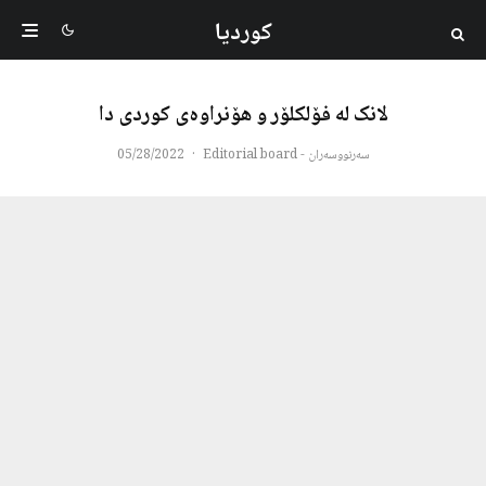
کوردیا
لانک لە فۆلکلۆر و هۆنراوەی کوردی دا
سەرنووسەران - Editorial board
·
05/28/2022