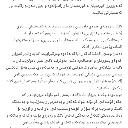
کەلەپووری کوردییان لە کوردستان دا رازاندۆتەوە و جێی سەرنج راکێشانی
گەشتیارانی بیانییە.
.
لانک لە زۆربەی جـۆری دارەکـان دروست دەکرێت، بە تایبەتیش لە داری
(هەنـار، هەنجیر، قۆخ، بی، قەزوان، گوێز، توو، بەڕوو، کە ئەم دارانە لە
دارستانەکان و لە چەمەکانی کوردستان دا زۆرن و بڕین و ریکخستنیشیان
ئاسانە بۆ دروستکرنی لانک.
دەشێ وشەی (لانک) لە (لان) یا (لانە) ەوە وەرگیرابێت، کە بە واتای (شوێن
خەو) و پشوودان و حەسانەوە دێت.. دەوترێت لانەی شێر، دەوترێت لان یا
لانـە یا هێـلانەی هەڵۆ، واتا شوێنی نووستن و حەسانەوەی، شیر، هەڵۆ.. لانکیش
شوێنی نووستنی منداڵی کۆرپەیە.. با شرۆڤەکردن و ساغـکردنەوەی ناوی
(لانـک) بۆ شارەزایان و پسپۆرانی زمانی کوردیمان بهێڵینەوە، ئەوان ناوی لانک
یەکلایی بکەنەوە.
هیچ دیمەنێک لە جیهان دا، ناگاتە دیمەنی ئەو دایکە میهرەبانەی کە
جگەرگۆشەکەی کردۆتە نێو لانکەکەی و بە نەرمی رایدەژێنێت و، بە دەنگە
ناسک و شیرینە پڕ لە سۆز و خۆشەویستییەکەی، لای لایـەی و لۆرین بۆ
دەکات، دەنگی تێکەڵ بە دەنگی تەقەی لانک و زڕەزڕی پۆیلە و تەکە و پەتکە و
خڕوهۆڕی موتوموورو و کوژەکە و تەقەی خولخولۆکەی هەڵوسراوی