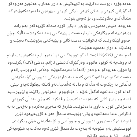
هەمەجۆرە دروست دەکرێت، بە تایبەتیش لە داری هەنار یا هەنجیر هەر وەکو
لە گۆرانی کوردی و لە لای لایـەی دایکی کوردی میهرەبان دا دەردەکەوێت، کە
منداڵەکەی دەلاوێنێتەوە بۆ ئەوەی بنوێت.
هەروەها منیش دەمپرسی، بۆچی دایکی کورد منداڵە کۆرپەکەی بەم رادە
بێبەزەییە لە جێگایەکی داردا، دەست و پێیەکانی بەند دەکـرد؟ منداڵێک چۆن
خەوی لێبکەوێت، کە نەتوانێت دەستەکانی و پێیەکانی ببزوێنێت؟ دەبێت چ
پەندێك لە دوای ئەمەوە هەبێت؟
لە چەشنی (لانک) تا ئێستا لە کولتوورەکـانی تردا بەرچـاوم نەکەوتووە.. نازانم
ئەم وشەیە لە کوێوە هاتووە، وەرگێڕانەکانیشی نازانم، دەشێ (لانـە) بگرێتەوە
یا شوێن، هەروەکو لە وشەی (لانە) دا دەردەکەوێت. وەڵامی ئەم پرسیارانەم
دەست نەکەوت، تا ئەو کاتەی کە خانمە شارەزایەکی دەروونی کۆمەڵایەتی
ئەڵمانی بە رێکەوت لە ماڵەکەم دا ـ لە ئەڵمانیا ـ ئەو لانـکە بچکۆلانەیەی بینی،
کە لە کوردستانەوە لەگەڵ خـۆم دا هێنابـووم.. سەرنجـی راکێشا و لێـیپرسـیم:
ئەمە چیـیە..؟ کاتی کە مەبەستەکەیم بۆ راڤەکرد، کە چۆن منداڵی کورپەی
بەسزمانی کورد لە ناوی دا دەنـوێت.. شارەزاکە سەیری دەکردم و بەزەیی بە بە
نائارامی مندا دەهاتەوە و وتی: پێویستە منـداڵ هەر لە کۆرپەییەوە فێری
ئەوەبێت، کە سنووری دەروونی و جـووڵەیی و کۆمەڵایەتی خۆی رابگرێت..
نووستنیش بەم شێوەیە لە بنەڕەت دا، منداڵ فێری ئەوە دەکات بە شێوەیەکی
گشتی رێـز لە سنوور بگرێت.