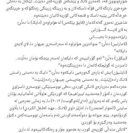
شۆڕەوبووی قەد کەمەری لانک و بێشکەی کۆرپەکەی دەبێت.. تێکەڵ بە دەنگی
خڕەخڕی بازنگەکانی قۆڵە ناسکەکان و بە زرینگە زرینگی زەنگلۆکە و خرینگەی
خڕخاڵەکانی پێیە ناسک و قنجەکانی کۆرپەکانیان دەبێتەوە.
شاعیری نەمری گەلەکەمان (فایق بێکەس) لە هۆنراوەی (دایک) دا دەڵێ:
بە لای لایــــە گـــــۆرانی
رایژەنـدووم تا بەیـــــانی
(لامارتین) دەڵێ:” جـوانترین هـۆنراوە لە سەرانسەری جیهان دا، لای لایەی
دایکانە”
(بیکۆن) دەڵێ:” ئەو گۆرانییەی کە دایکمان لەسەر بێشکە بۆمان دەڵێت..
تامـردن لە گوێچکەکانمان دا دەزرینگێتەوە”
(ناپلـیۆن) یش لە بارەی گـەورەیی دایـکەوە دەڵێ:” دایـک بە دەستی راسـتی
لانـک رادەژێنـێت.. بە دەستی چەپیـشی جیــهان رادەژێنـێت”
حەزدەکەم دەربارەی لانـکی کوردی، دەقی نووسینێکی، نووسەری ناسراوی
کوردمان دکتۆر (جەمشـید ئیبراهیـم) کە کوردێکی هاوڵاتی ئەڵمانیایە، بۆتان
باس بکەم، کە لە بەرواری (١٥ی/ئەوگوست/ ٢٠١٢) دا، بە زمانی عەرەبی لە
سایتی (الحوار المتمدن) دا، لەژێر ناوی (لانـک ـ مهـد الطـفل الکـردي) دا بڵاوی
کردۆتەوە.. پێم جـوانە بۆ دەوڵەمەندکردنی ئەم باسەمان، نووسینەکەی دکتۆر
جەمشید وەرگـێڕم بۆ کوردی:
“لانکی منداڵی کۆرپەی کورد، بە هەموو جۆر و رەنگەکانییەوە، لە داری