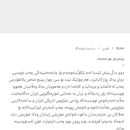
Home
کوردی
سیاسەت وکومەڵگا
پێشرەو موحەمەد
١
دوو ساڵ پێش ئێستا ئەم لێکۆڵینەوەیەم بۆ چاپەمەنییەکی چەپ نووسی،
دوای یەک ڕۆژ لایانبرد. هەرچۆنێک بێت بۆ سێ چوار پێنج شەش پلاتفۆرمی
چەپ لە ئەڵمانیا و بریتانیا و کەنەدا ناردم هەموویان یەک وەڵامیان هەبوو:
نووسینەکە زۆر ڕادیکاڵە و زیان بە خەباتی شۆڕشگێڕیی ئێران دەگەیەنێت.
بەڵام لەبەرئەوەی نووسینەکە ڕۆحی مێژووی تاریکی ئێران و ساختەکاریی
مێژوویی هەڵدەداتەوە و ئەوەش ڕوونە، چەپ لەبەرەی ئێرانییەکانە، چ
مەلاکان بن، شاپەرستان یاخود ئەوانەی شۆڕشی ژینایان وەک شۆڕشی دژە-
لەچەک بەدونیا فرۆشت، بۆم ڕوون بوو چەپ نایەوێت خۆی لەم نووسینە
بدات.