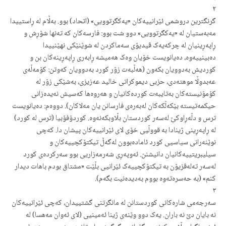
٢
گرنگترین دروشمی ئێرانییەکان «یەکگرتوویی» (اتحاد) بوو. بەڵام لە ڕاستییدا
مەبەستیان لە «یەکگرتوویی» دوو شت بوو: فارسەکان کە تەنها شۆڕش و
ڕاپەڕینیان لە چرکەیەک ڤیدیۆی سەماکردن لە شوێنێکی نهێنییدا
دەبینییەوە، دەیانویست خۆیان وەک هەمیشە ڕابەری ڕاپەڕینەکان بن و
کوردیش بەدوویان بکەون (هەڵبەت زۆر کورد بەدوویان کەوتن: کۆمەڵەی
عەبدوڵا موهتەدی، حزبی دیموکراتی خالید عەزیزی، بەشێکی زۆر لە
کۆمۆنیستەکان بەتایبەت کوردەکانیان و هەروەها کەسیش نەیدەزانی
حیکمەتیستە بێکەڵکەکان لەبەرەی فارسانن یان مەلاکان). دووەم: دەیانویست
ترس و دڵەڕاوکێ لەسەر کوردستان بڵاوبکەنەوە. کوردۆفۆبیا (ترس لە کورد)
لە ڕاپەڕینی ژینادا بە قووڵیی خۆی لای ئێرانییەکان پیشان دا. کەچی
نوێنەرانی سیاسیی کورد ئامادەبوون لەگەڵ تیکتۆکچییەکان و
سیلیبریتییەکانیان دانیشنن. ئەوپەڕی شەرمەزاریی بوو سەرکردەی کورد
لەسەر تەلەڤزیۆن بە تیکتۆکچییەک ئێرانیی بڵێت «مشتاق بودم باهات دیدار
کنم» (بە حەسرەتەوە بووم بەدیدەنیت بگەم).
٣
سەرجەمی شارەکانی کوردستانن لە مانگرتنی گشتییدان، کەچی ئێرانییەکان
نە بایان دێ نە باران. یەک دوو وێنەی ژینا ئەمینیی (لای ئەوان مەهسا) لە