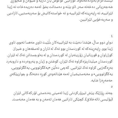
ئینستاگرام بڵاودەکەنەوە، گۆرانیی گوگوش یان تازیە و شیوەن و شەپۆڕی
شەجەریانی دەخەنە سەر. ئاو بێنە و دەستانت بشۆ. ئەمە دەریدەخات نە ژینا
ئێرانییە، نە ڕاپەڕینەکە ئێرانییە و نە خواستەکانیش بۆ سەربەستیی، ئازادیی
و سەربەخۆیی ئێرانیین.
٤
دوای دوو ساڵ، هێشتا دەبێت بە ئێرانییەکان بڵێیت ناوی مەهسا نەبوو، ناوی
ژینا بوو. ڕاپەڕینەکە لە کوردستان بوو نەک لە تاران و ئەسفەهان و شیراز.
کوژراوان و قوربانیان زۆرینەیان لە کوردستان و لە بەلوچستانن نەک لە ئێران.
کوردستان میلیتاریزەکراوە نەک ئێران، کوشتن و ژیان و پەروەردە و داروبەرد
بەڕەگەزیی کراوە نەک ئێرانیی. کەچی دەڵێن «یەکگرتوویی، یەکگرتوویی،
یەکگرتوویی» و مەبەستیشیان لەمە هێنانەوەی کوڕە دەبەنگ و چوارپێکەی
حەمەڕەزا شایە.
٥
چەند ڕۆژێک پێش تیرۆرکردنی ژینا ئەمینی بەدەستی ئۆرکەکانی ئێران
(پۆلیسی نائەخلاق)، کچێکی تارانیی هەمان تەمەن و بە هەمان مەبەست،
تیرۆرکرا، کەچی ئێرانییەکان نە بایان دەهات نە باران، تا کورد لە کوردستان
ڕاپەڕین. هاتنەپاڵی ئێرانییەکان بۆ دوو مەبەست بوو: هەم هەوڵی داگیرکردن