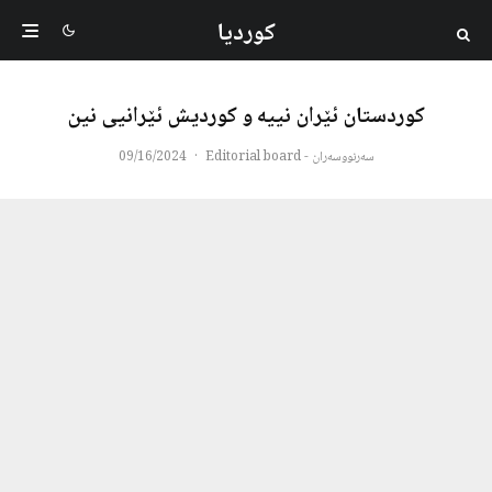
کوردیا
کوردستان ئێران نییە و کوردیش ئێرانیی نین
سەرنووسەران - Editorial board
·
09/16/2024