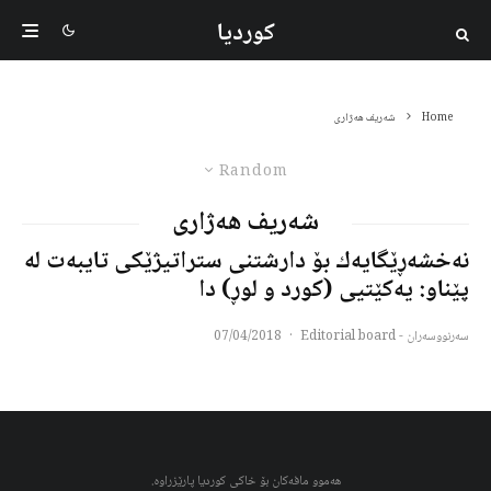
کوردیا
Home
شەریف ھەژاری
Random
شەریف ھەژاری
نه‌خشه‌ڕێگایه‌ك بۆ دارشتنی ستراتیژێكی تایبه‌ت له‌
پێناو: یه‌كێتیی (كورد و لوڕ) دا
سەرنووسەران - Editorial board
·
07/04/2018
هەموو مافەکان بۆ خاکی کوردیا پارێزراوە.