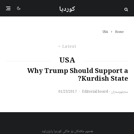
کوردیا
USA
Home
Latest
USA
Why Trump Should Support a
Kurdish State?
سەرنووسەران - Editorial board
·
01/23/2017
هەموو مافەکان بۆ خاکی کوردیا پارێزراوە.