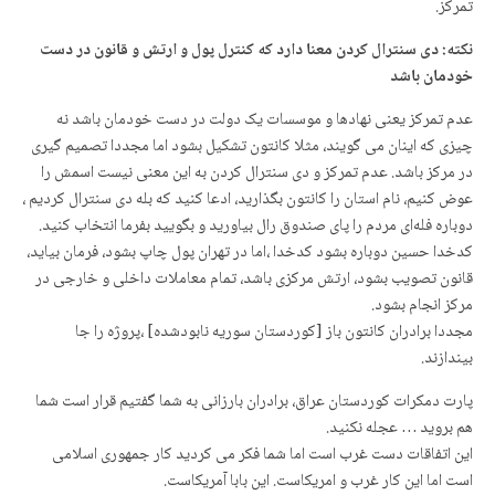
تمرکز.
نکته: دی سنترال کردن معنا دارد که کنترل پول و ارتش و قانون در دست
خودمان باشد
عدم تمرکز یعنی نهادها و موسسات یک دولت در دست خودمان باشد نه
چیزی که اینان می گویند، مثلا کانتون تشکیل بشود اما مجددا تصمیم گیری
در مرکز باشد. عدم تمرکز و دی سنترال کردن به این معنی نیست اسمش را
عوض کنیم، نام استان را کانتون بگذارید، ادعا کنید که بله دی سنترال کردیم ،
دوباره فلەای مردم را پای صندوق رال بیاورید و بگویید بفرما انتخاب کنید.
کدخدا حسین دوباره بشود کدخدا ،اما در تهران پول چاپ بشود، فرمان بیاید،
قانون تصویب بشود، ارتش مرکزی باشد، تمام معاملات داخلی و خارجی در
مرکز انجام بشود.
مجددا برادران کانتون باز [کوردستان سوریه نابودشده] ،پروژه را جا
بیندازند.
پارت دمکرات کوردستان عراق، برادران بارزانی به شما گفتیم قرار است شما
هم بروید … عجله نکنید.
این اتفاقات دست غرب است اما شما فکر می کردید کار جمهوری اسلامی
است اما این کار غرب و امریکاست. این بابا آمریکاست.