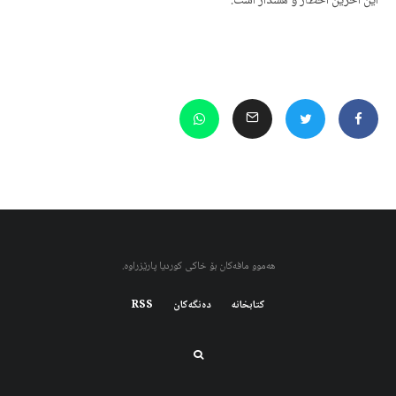
این آخرین اخطار و هشدار است.
هەموو مافەکان بۆ خاکی کوردیا پارێزراوە.
کتابخانه
دەنگەکان
RSS