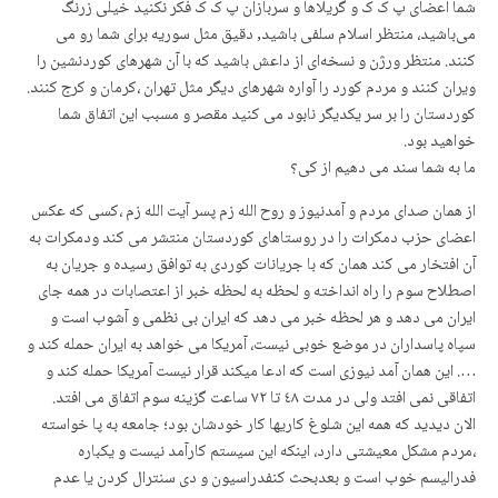
شما اعضای پ ک ک و گریلاها و سربازان پ ک ک فکر نکنید خیلی زرنگ
می‌باشید، منتظر اسلام سلفی باشید, دقیق مثل سوریه برای شما رو می
کنند. منتظر ورژن و نسخەای از داعش باشید که با آن شهرهای کوردنشین را
ویران کنند و مردم کورد را آواره شهرهای دیگر مثل تهران ،کرمان و کرج کنند.
کوردستان را بر سر یکدیگر نابود می کنید مقصر و مسبب این اتفاق شما
خواهید بود.
ما به شما سند می دهیم از کی؟
از همان صدای مردم و آمدنیوز و روح الله زم پسر آیت الله زم ،کسی که عکس
اعضای حزب دمکرات را در روستاهای کوردستان منتشر می کند ودمکرات به
آن افتخار می کند همان که با جریانات کوردی به توافق رسیده و جریان به
اصطلاح سوم را راه انداخته و لحظه به لحظه خبر از اعتصابات در همه جای
ایران می دهد و هر لحظه خبر می دهد که ایران بی نظمی و آشوب است و
سپاه پاسداران در موضع خوبی نیست، آمریکا می خواهد به ایران حمله کند و
…. این همان آمد نیوزی است که ادعا میکند قرار نیست آمریکا حمله کند و
اتفاقی نمی افتد ولی در مدت ٤٨ تا ٧٢ ساعت گزینه سوم اتفاق می افتد.
الان دیدید که همه این شلوغ کاریها کار خودشان بود؛ جامعه به پا خواسته
،مردم مشکل معیشتی دارد، اینکه این سیستم کارآمد نیست و یکباره
فدرالیسم خوب است و بعدبحث کنفدراسیون و دی سنترال کردن یا عدم