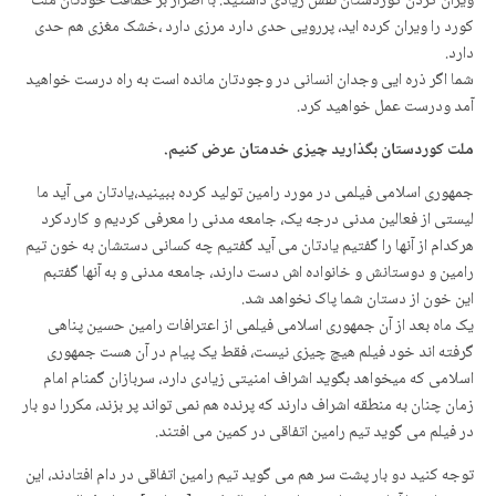
ویران کردن کوردستان نقش زیادی داشتید. با اصرار بر حماقت خودتان ملت
کورد را ویران کرده اید، پررویی حدی دارد مرزی دارد ،خشک مغزی هم حدی
دارد.
شما اگر ذره ایی وجدان انسانی در وجودتان مانده است به راه درست خواهید
آمد ودرست عمل خواهید کرد.
ملت کوردستان بگذارید چیزی خدمتان عرض کنیم.
جمهوری اسلامی فیلمی در مورد رامین تولید کرده ببینید،یادتان می آید ما
لیستی از فعالین مدنی درجه یک، جامعه مدنی را معرفی کردیم و کاردکرد
هرکدام از آنها را گفتیم یادتان می آید گفتیم چه کسانی دستشان به خون تیم
رامین و دوستانش و خانواده اش دست دارند، جامعه مدنی و به آنها گفتبم
این خون از دستان شما پاک نخواهد شد.
یک ماه بعد از آن جمهوری اسلامی فیلمی از اعترافات رامین حسین پناهی
گرفته اند خود فیلم هیچ چیزی نیست، فقط یک پیام در آن هست جمهوری
اسلامی که میخواهد بگوید اشراف امنیتی زیادی دارد، سربازان گمنام امام
زمان چنان به منطقه اشراف دارند که پرنده هم نمی تواند پر بزند، مکررا دو بار
در فیلم می گوید تیم رامین اتفاقی در کمین می افتند.
توجه کنید دو بار پشت سر هم می گوید تیم رامین اتفاقی در دام افتادند، این