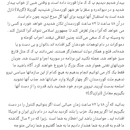
بیدار شدیم دیدیم پ ک ک مارا قورت داده است، و وقتی شبی از خواب بیدار
شدید و در دیواندره و سقز یا هر شهر کوردستان شنیدید گوریلا (گریلا) نازل
شده است به استقبال آنها نروید برای آنها گل سرخ نبرید چون دام است.
در آن ٤٨ ساعت تا ٧٢ ساعت کوردستان تکان شدیدی خواهد خورد و کسی را
می خواهد که آنرا دچار لغزش کند تا جمهوری اسلامی نتواند آنرا کنترل کند .
به وسیله پ ک ک سعی می‌کنند چنین اتفاقی نیفتد. احراب کومله و
دموکرات در دام توهمات خودشان گیر افتاده اند ،ناتوان و بی دست و پا
شدەاند، فلج و همکار دولت استعمارگر هستند. نمی‌دانند پ ک ک مثل قارچ
سبز خواهد شد، عجله نکنید این برنامه در سوریه اجرا و تثبیت شد، جریان
شریانهای نفتی هموار شد، جنگ بزرگ را شروع خواهند کرد. آگاه باشید ما
فقط یک کار می توانیم انجام بدهیم به هیچ کدام از این سازمانها سیاسی نیرو
ندهیم ملت کوردستان، اگر چهار گریلا وارد خیابانها شد جذب آنها نشوید
اسلحه بدست آورید، نیروی مردم خود شمایید باید قدرت را از دست آنها
بگیریم معادل (ترازیاگ)؟
بدانید که آن ٤٨ یا ٧٢ ساعت زمان حیاتی است اگر بتوانیم کنترل را در دست
بگیریم اما اگر پرچم یک حزب را بلند کردید بدانید در دام بازی ایران و امریکا
افتاده اید ، حواستان باشد این اخطار به شما است ،زیرا که در ٢ سال گذشته
ما قدم به قدم به شما هشدار دادیم ما به شما گفتیم و شما زمانی متوجه