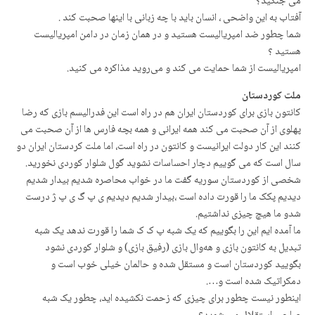
می جنگید؟
آفتاب به این واضحی ، انسان باید با چه زبانی با اینها صحبت کند .
شما چطور ضد امپریالیست هستید و در همان زمان در دامن امپریالیست
هستید ؟
امپریالیست از شما حمایت می کند و می‌روید مذاکره می کنید.
ملت کوردستان
کانتون بازی برای کوردستان ایران هم در راه است این فدرالیسم بازی که رضا
پهلوی از آن صحبت می کند همه ایرانی و همه بچه فارس ها از آن صحبت می
کنند این کار دولت ایرانیست و کانتون در راه است، اما ملت کردستان ایران دو
سال است که می گوییم دچار احساسات نشوید گول شلوار کوردی نخورید.
شخصی از کوردستان سوریه گفت ما در خواب محاصره شدیم بیدار شدیم
دیدیم پکک ما را قورت داده است ،بیدار شدیم دیدیم ی پ گ ی پ ژ درست
شدو ما هیچ چیزی نداشتیم.
ما آمده ایم این را بگوییم که یک شبه پ ک ک شما را قورت ندهد یک شبه
تبدیل به کانتون بازی و هەوال بازی (رفیق بازی) و شلوار کوردی نشود
بگویید کوردستان است و مستقل شده و حالمان خیلی خوب است و
دمکراتیک شده است و….
اینطور نیست چطور برای چیزی که زحمت نکشیده اید، چطور یک شبه