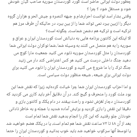
چطور دولت ایرانی حاضر است کورد کوردستان سوریه صاحب کیان خودش
شود و مستقل شود ؟ چرا ؟
وقتی بشار اسد توانست احرارشام و جبهه النصره و جیش الحر و هزاران گروه
دیگر را ازبین ببرد نمی تواند شما را از بین ببرد در حالیکه آن طرف مرز هم
ترکیه است و ترکیه هم دشمن شماست، چگونه است؟
الا اینکه این کانتون برنامه هایی به دنبالش است کوردستان ایران و عراق و
سوریه را به هم متصل می کنند به وسیله شما ،شما نوکران دولت ایرانی شما
کوردستان را مثل کوردستان سوریه نابود می کنید جمعیت مارا کوچ می
دهید جنگ داخلی درست می کنید هر کس اعتراضی کند دار می زنید
جنگ ترک را با ما شروع می کنید و کوردستان ایران را نابود می کنید برای
دولت ایرانی برای شیعه ، شیعه منظور دولت سیاسی است.
و اما احزاب کوردستان ایران شما چرا خیانت کردەاید زیرا که نقش شما این
بود ملت کورد را منحرف و گیج کند. در آن دقایق آخر باید کاری می کردید که
کوردستان دچار لغزش نشود و راحت بیفتد در دام پکک و کانتون بازی و
دقیقا این نقش را بازی کردید و برایش آماده شدید با عجله و به خاطر نادانی
خودتان جلو رفتید که این کار را انجام بدهید نقش شما تمام است
بعد از آن ٤٨ تا ٧٢ ساعت نقش شما هم تمام است، یا در پکک هضم خواهید شد
یا توسط آنها سرکوب خواهید شد باید خوب بدانید و کوردستان ایران را حتما