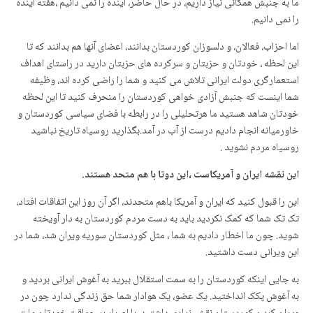
ما به جنبش همگانی نیاز داریم، در حال حاضر، آینده را نمی دانیم ،هفته آینده
را نمی دانیم.
اما احزاب، فعالان، و دلسوزان کوردستان بدانند، اعضای آنها هم بدانند که تا
این لحظه ، خودتان و حزبتان و سرکرده های حزبتان دارید در راستای اهداف
استعمارگری دولت ایرانی تلاش می کنید و شما را راضی کرده اند، وظیفه
شما اینست که جنبش آزادی خواهی کوردستان را منحرف کنید تا این لحظه
خودتان شاهد هستید ما هرتحلیلی را در رابطه با فضای سیاسی کوردستان و
خاورمیانه انجام دادیم درست از آب در آمد.بگذارید روسیاه تاریخ نباشید
روسیاه مردم نشوید .
این نقشه ایران و آمریکاست ،این دوتا با هم متحد هستند.
این را قبول کنید که ایران و آمریکا باهم متحدند، اگر آن روز این اتفاقات افتاد،
تک تک شما که کمک نکردید باید به دست مردم کوردستان به دار آویخته
شوید. چون ما اخطار دادیم به شما ، مثل کوردستان سوریه ویران شد، شما در
این ویرانی دست داشتید.
به جایی اینکه کوردستان را به سمت استقلال ببرید به آغوش ایرانی بردید و
به آغوش پکک انداختید. یک عضو، یک هوادار شما حق زندگی ندارد چون در