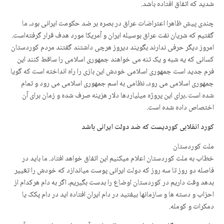
شدید که اتفاق افتادە باشد.
چندی پیش ظاهرا اعتراضات عراق در بصره بر ضد حکومت ایرانی بود، ما
گفتیم که شریان نفت عراق بوسیله ایران و آمریکا مورد هدف قرار گرفته‌است.
امروز دیگر حرفی ندارند بگویند دیروز هرچی داشتند گفتند مردم کوردستان
کسانی که یه شبه و یک تنه می خواهند جمهوری اسلامی را ساقط کنند این
فرم جدید است جمهوری اسلامی خودش این بازی را راه انداخته است که گویا
جمهوری اسلامی می رود، نظامی به اسم جمهوری اسلامی می رود و تمام
شده است ،برای این پروژه میلیاردها دلار هزینه صرف شده و زمان برای آن
اختصاص داده شده است.
کورد انقلابی کوردیست که ضد دولت ایرانی باشد
ملت کوردستان
خطاب به ملت کوردستان اعلام میکنیم این اتفاق خواهد افتاد. ما باید در
فاصله دو روز تا سه روز که دولت ایرانی پوست میاندازد که خودش را تغییر
بدهد وقت داریم در کوردستان اوضاع را بدست بگیریم، اگر به دام هرکدام از
احزاب و دسته ها و سازمانها بیفتید در دام ایران افتاده اید در دام پکک یا
دمکرات و کومله.