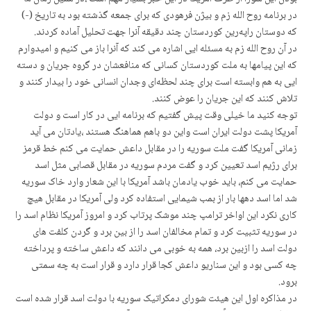
در برنامه روح الله زم و بیژن فرهودی که برای جمعه گذشته بود به تاریخ (-)
که دوستان راپەرین کوردستان چند دقیقه آنرا جهت تحلیل آماده کردند.
در آن روح الله زم به مسئله ایی اشاره می کند که آنرا باز می کنیم و امیدوارم
که این پیامها به ملت کوردستان کسانی که منافعشان در گروه جریان و دسته
ایی به هم وابسته است برای چند لحظه‌ای وجدان انسانی خود را بیدار کنند و
تلاش کنند که این جریان را عوض کنند.
توجه کنید ما خیلی وقت پیش گفتیم که برنامه ایی در کار است و دولت
آمریکا پشت دولت ایران است واین دو باهم هماهنگ هستند ،یادتان می آید
زمانی آمریکا گفت ملت سوریه را در مقابل داعش حمایت می کنم خط قرمز
برای رژیم اسد تعیین کرد و گفت مردم سوریه در مقابل قصابی مثل اسد
حمایت می کنم، باید خوب یادمان باشد آمریکا با این شعار وارد خاک سوریه
شد اما اسد دهها بار از بمب شیمایی استفاده کرد ولی آمریکا در مقابل هیچ
کاری نکرد این اواخر ترامپ چند موشک پرتاب کرد و امروز آمریکا نظام اسد را
در سوریه تثبیت کرد و تمام مخالفان اسد را از بین برد و گردن کلفت های
دولت اسد را ازبین برد، همه به خوبی می دانند که داعش ساخته و پرداخته
چه کسی بود و این سناریو داعش کجا قرار دارد و قرار است به چه سمتی
برود.
در مذاکره اول این هیئت شورای دمکراتیک سوریه با دولت اسد قرار شده است