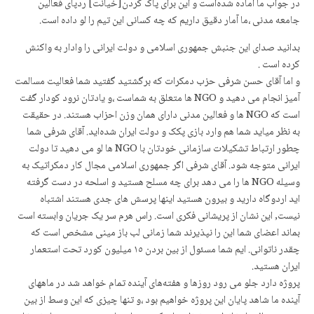
در جواب ما آماده شده‌است و این برای پاک کردن[خیانت] ردپای فعالین
جامعه مدنی ،ما آمار دقیق داریم که چه کسانی این تیم را لو داده است.
بدانید صدای این جنبش جمهوری اسلامی و دولت ایرانی را وادار به واکنش
کرده است .
و اما آقای حسن شرفی حزب دمکرات که برگشتید گفتید شما فعالیت مسالمت
آمیز انجام می دهید و NGO ها متعلق به شماست ،و یادتان نرود کودار گفت
است که NGO ها و فعالین مدنی دارای همان وزن احزاب هستند. در حقیقت
به نظر میاید شما هم وارد بازی پکک و دولت ایران شدەاید. آقای شرفی شما
چطور ارتباط تشکیلات سازمانی خودتان با NGO ها لو می دهید تا دولت
ایرانی متوجه شود. آقای شرفی اگر جمهوری اسلامی مجال کار دمکراتیک به
وسیله NGO ها را می دهد برای چه مسلح هستید و اسلحه در دست گرفته
اید اردوگاه دارید و بیرون هستید اینها پرسش های جدی هستند اشتباه
نیست, این نشان از پریشانی فکری است. راس هرم سر یک جریان وابسته است
بماند اعضای شما این را نپذیرند شما زمانی لب باز مینی مشخص است که
چقدر ناتوانی. ایم شما مسئول از بین بردن ١٥ میلیون کورد تحت استعمار
ایران هستید.
پروژه دارد جلو می رود روزها و هفتەهای آینده تمام خواهد شد در ماههای
آینده ما شاهد پایان این پروژه خواهیم بود ،و تنها چیزی که این وسط از بین