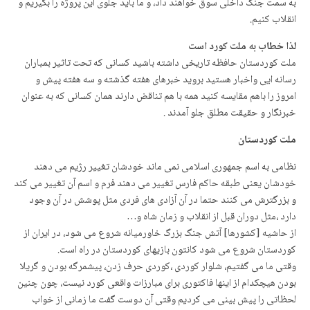
به سمت جنگ داخلی سوق خواهند داد، و ما باید جلوی این پروژه را بگیریم و
انقلاب کنیم.
لذا خطاب به ملت کورد است
ملت کوردستان حافظه تاریخی داشته باشید کسانی که تحت تاثیر بمباران
رسانه ایی واخبار هستید بروید خبرهای هفته گذشته و سه هفته پیش و
امروز را باهم مقایسه کنید همه با هم تناقض دارند همان کسانی که به عنوان
خبرنگار و حقیقت مطلق جلو آمدند .
ملت کوردستان
نظامی به اسم جمهوری اسلامی نمی ماند خودشان تغییر رژیم می دهند
خودشان یعنی طبقه حاکم فارس تغییر می دهند فرم و اسم آن تغییر می کند
و بزرگترش می کنند حتما در آن آزادی های فردی مثل پوشش در آن وجود
دارد ،مثل دوران قبل از انقلاب و زمان شاه و…
از حاشیه [کشورها] آتش جنگ بزرگ خاورمیانه شروع می شود، در ایران از
کوردستان شروع می شود کانتون بازیهای کوردستان در راه است.
وقتی ما می گفتیم، شلوار کوردی ،کوردی حرف زدن، پیشمرگه بودن و گریلا
بودن هیچکدام از اینها فاکتوری برای مبارزات واقعی کورد نیست، چون چنین
لحظاتی را پیش بینی می کردیم وقتی آن دوست گفت ما زمانی از خواب