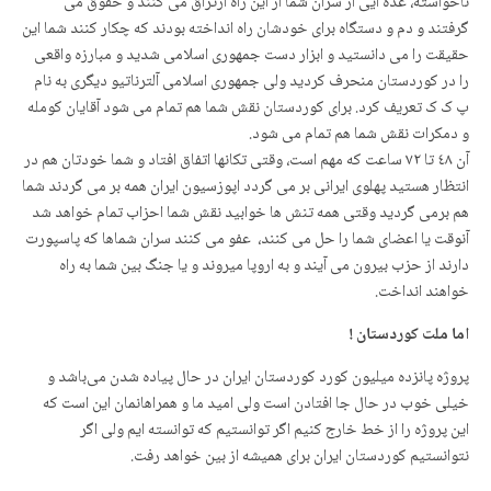
ناخواسته، عده ایی از سران شما از این راه ارتزاق می کنند و حقوق می
گرفتند و دم و دستگاه برای خودشان راه انداخته بودند که چکار کنند شما این
حقیقت را می دانستید و ابزار دست جمهوری اسلامی شدید و مبارزه واقعی
را در کوردستان منحرف کردید ولی جمهوری اسلامی آلترناتیو دیگری به نام
پ ک ک تعریف کرد. برای کوردستان نقش شما هم تمام می شود آقایان کومله
و دمکرات نقش شما هم تمام می شود.
آن ٤٨ تا ٧٢ ساعت که مهم است، وقتی تکانها اتفاق افتاد و شما خودتان هم در
انتظار هستید پهلوی ایرانی بر می گردد اپوزسیون ایران همه بر می گردند شما
هم برمی گردید وقتی همه تنش ها خوابید نقش شما احزاب تمام خواهد شد
آنوقت یا اعضای شما را حل می کنند، عفو می کنند سران شماها که پاسپورت
دارند از حزب بیرون می آیند و بە اروپا میروند و یا جنگ بین شما به راه
خواهند انداخت.
اما ملت کوردستان !
پروژه پانزده میلیون کورد کوردستان ایران در حال پیادە شدن می‌باشد و
خیلی خوب در حال جا افتادن است ولی امید ما و همراهانمان این است که
این پروژه را از خط خارج کنیم اگر توانستیم که توانسته ایم ولی اگر
نتوانستیم کوردستان ایران برای همیشه از بین خواهد رفت.