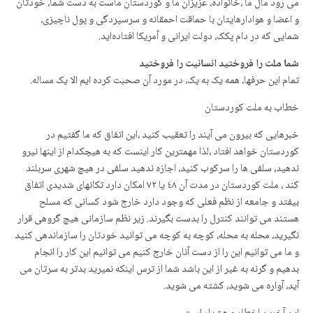
می رود مال ما ،خانواده، عزیزان ما و کوردستان ماست به دست شما، خودتان
و اعضا و هوادارهایتان با حماقت احمقانه و سرسپردگی و پول ناچیزی،
شمایی که در دام پکک، دولت ایرانی و آمریکا افتاده‌اید.
شما ملت را فروختید انسانیت را فروختید
تمام این حرفها، همه یک به یک، در مورد آن صحبت کرده ایم الا یک مساله.
خطاب به ملت کوردستان
خبرهایی که بیرون می آیند را تعقیب کنید ،این اتفاق که ما گفتیم در
کوردستان خواهد افتاد ،لذا مهمترین کار اینست که به هیچکدام از اینها نیرو
ندهید، سلفی ها را سرکوب کنید، اجازه ندهید سلفی در هیچ شهری سربلند
کند ، ملت کوردستان در مدت آن ٤٨ یا ٧٢ امکان دارد تکانهای شدیدی اتفاق
بیفتد و جامعه از نظم فعلی که وجود دارد خارج شود کسانی که مسلح
هستند می توانند کنترل را بدست بگیرند. زیر نظم سازمانی هیچ گروهی قرار
نگیرید، محله به محله، کوچه به کوچه می توانید خودتان را سازماندهی کنید
و ما می توانیم این را از دست آنان خارج کنیم می توانیم این کار را انجام
بدهیم و گرنه به غیر از این باشد شما از ترس اینکه نمیرید بدتر به سرتان می
آید، آواره می شوید، کشته می شوید.