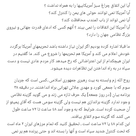
آیا این اتفاق چراغ سبز آمریکاییها را به همراه نداشت ؟
آیا آمریکا نمی توانند حوثی های یمن را کنترل کند؟
آیا نمی تواند از باب المندب محافظت کند؟
آیا آمریکا این اتفاقات را نمی بیند ؟ آنهم کسی که ادعای قدرت جهانی و نیروی
بزرگ نظامی جهان را دارد؟
ما قبلا اشاره کرده بودیم اگر ایران نیاز داشته باشد تحریمهای آمریکا برگردد
خودش اعلام می کند و آمریکا هم تحریمها را شروع می کند. ما گفتیم در
ایران هیچکدام از این اعتراضاتی که رخ میدهد کار مردم عادی نیست و دست
سپاه در به راه انداختن این تظاهرات دیده میشود.
روح الله زم وابسته به بیت رهبری جمهوری اسلامی ،کسی است که جریان
سوم که با جمعی کورد و مهدی جلالی تهرانی براه انداختند، در دقیقه ٣٨
برنامه بیان [در روز جمعه] یک حرف تازه می زند و می گوید گزینه نظامی
وجود ندارد گزینه براندازی هم نیست ولی گزینه سومی هست که آقای پمپئو از
آن صحبت کرده است. شرایط که به وجود آمد ٤٨ ساعت تا ٧٢ ساعت طول
می کشد که گزینه سوم اتفاق بیافتد.
این کدام ٤٨ یا ٧٢ ساعت است ، تحقیق کنید که تمام مرزهای ایران ٢ ماه است
که تحت کنترل شدید سپاه است و آنها را بسته اند و حتی پرنده هم پر نمی