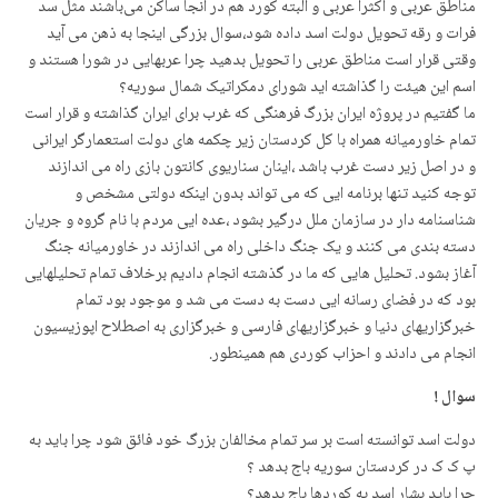
مناطق عربی و اکثراً عربی و البته کورد هم در آنجا ساکن می‌باشند مثل سد
فرات و رقه تحویل دولت اسد داده شود،سوال بزرگی اینجا به ذهن می آید
وقتی قرار است مناطق عربی را تحویل بدهید چرا عربهایی در شورا هستند و
اسم این هیئت را گذاشته اید شورای دمکراتیک شمال سوریه؟
ما گفتیم در پروژه ایران بزرگ فرهنگی که غرب برای ایران گذاشته و قرار است
تمام خاورمیانه همراه با کل کردستان زیر چکمه های دولت استعمارگر ایرانی
و در اصل زیر دست غرب باشد ،اینان سناریوی کانتون بازی راه می اندازند
توجه کنید تنها برنامه ایی که می تواند بدون اینکه دولتی مشخص و
شناسنامه دار در سازمان ملل درگیر بشود ،عده ایی مردم با نام گروه و جریان
دسته بندی می کنند و یک جنگ داخلی راه می اندازند در خاورمیانه جنگ
آغاز بشود. تحلیل هایی که ما در گذشته انجام دادیم برخلاف تمام تحلیلهایی
بود که در فضای رسانه ایی دست به دست می شد و موجود بود تمام
خبرگزاریهای دنیا و خبرگزاریهای فارسی و خبرگزاری به اصطلاح اپوزیسیون
انجام می دادند و احزاب کوردی هم همینطور.
سوال !
دولت اسد توانسته است بر سر تمام مخالفان بزرگ خود فائق شود چرا باید به
پ ک ک در کردستان سوریه باج بدهد ؟
چرا باید بشار اسد به کوردها باج بدهد؟