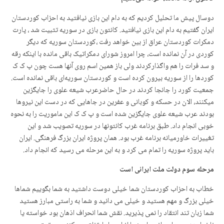
دوسال پیش ما تحلیل کردیم که به دام این بازی نیافتید به احزاب کوردستان
ایران گفتیم به دام این بازی نیافتید. کانتون بازی در سوریه تثبیت شد ، پارت
دمکرات کوردستان عراق از بین خواهد رفت ،کوردستان سوریه که دیگر
کوردی در آن نمانده است، چرا امروز شورای دمکراتیک باقی مانده با اینکه رقه
و سد فرات را هم واگذارکردند ولی باز همین اسم روی آنها هست چون پ ک ک
کوردها را از سوریه بیرون کرده است و کوردستان سوریەای باقی نمانده است.
جمعیت کورد را جانجا کردند در حال حاضرعرب شیعه علوی را جایگزین
میکنند، الان در حسکه و کوبانی و عفرین در جاهایی که در دست این نیروها
بودند عرب شیعه علوی جایگزین شده است و پ ک ک این ماموریت را به نحوه
خوبی انجام داد. طبق برنامه غرب کانتونها در سوریه تصویب شد و این
تغییرات خاورمیانه برنامه غرب بود. همان پروژه ایران بزرگ فرهنگی. ایران
باید پروژه سوریه را تمام می کرد و به این مرحله می رسید که انجام داد.
مرحله سوم دولت ملت ایرانی است
خطاب به احزاب کوردستان شما خیلی دوست داشتید به شما بگوییم شماها
خیلی بزرگ و مهم هستید و خیلی می دانید و شما به راستی مبارز هستید
شما زبان تند انتقاد را نمی پذیرید. نقش شما انحراف اذهان بود خواسته یا