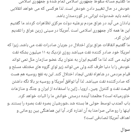
ما گفتیم مساله سقوط جمهوری اسلامی تمام شده و جمهوری اسلامی
خودش در حال تغییر دادن خودش است. لذا هرکسی که می خواهد انقلابی
باشد باید ضددولت ایرانی در کوردستان باشد.
یادتان می آید در عراق مردم برعلیه دولت مرکزی تظاهرات کردند ما گفتیم
این ها همه کار جمهوری اسلامی است .آمریکا در سینی زرین عراق را تقدیم
ایران کرد.
ما گفتیم اتفاقات عراق برای اختلال در جریان صادرات نفت می باشد، زیرا که
امریکا خود صادر کننده نفت میباشد روزی نزدیک به ١١ میلیون بشکه نفت
تولید می کند لذا ما گفتیم ایران به عنوان یک عضو سازمان ملل نمی تواند
خودش را با دنیا طرف کند ولی می تواند زیر لوای گروه های مختلف مسلح و
قیام مردمی در شاهراه نفتی ایجاد اختلال کند. این به نفع روسیه هم هست
که صادرکننده نفت میباشد. لذا آیا توافق آمریکا و روسیه بر بالا نگه داشتن
قیمت نفت و کنترل چین ، اروپا ، ژاپن با استفاده از ایران و جنگ و منازعات
خاورمیانه است؟ مطمئنا آینده درستی خوانش ما را اثبات خواهد کرد.
باب المندب توسط حوثی ها بسته شد ،شورشیان بصره نفت بصره را بستند ،و
اینها را روحانی صراحتا به آن اشاره کرد. آیا این هماهنگی بین روحانی و
اهداف آمریکا تصادفی است؟
سوال