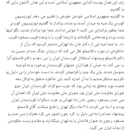
زند، این همان پوست اندازی جمهوری اسلامی است و این همان کانتون بازی که
ما گفتیم.
ما گفتیم جمهوری اسلامی خودش خودش را تغییر می دهد، اپوزیسیون
کوردی یک شبه به میدان آمدند و شدند برانداز ما گفتیم اپوزیسیون کوردی
شما چطور براندازی می کنید ؟ جوابی ندادند، شما چرا برانداز شدید ،نگو اینها
پشت پرده وعده‌هایی گرفتەاند و تاریخا کورد را با وعده فریب میشود فریب
داد. ما مصاحبه ایی از دکتر خان بابا تهرانی منتشر کردیم که درآن از
خاطرەای در مورد د.قاسملو نقل می کند که درزمان جنگ، صدام حسین به
دکتر قاسملو پیشنهاد استقلال کوردستان ایران را می دهد و دکتر قاسملو آنرا
رد می کند. به خیلی از هواداران حزبهای کوردستان برخورد و به توجیه
متوسل شدند. ولی یک چیز را فراموش کردند، ما دست خودمان را بی دلیل رو
نکردیم منتظر شدیم تا به آن اشاره کنند ،این خاطره متعلق به اوائل دهه
شصت بود، متعلق به زمانی بود که حزب دموکرات کوردستان ایران جزو
شورای مقاومت ملی ایران بود شورای ملی مقاومت ملی ایران که اعضای آن
بنی صدر ،مسعود رجوی ،خان بابا تهرانی و حزب دمکرات کوردستان ایران
بودند و ادعا می کردند تا ٣ ماه دیگر تهران را فتح میکنند. آقای قاسملو
پیشنهاد صدام را به این دلیل رد کرد چون تصور می کرد همراه با بنی صدر و
مسعود رجوی به عنوان فاتحان پا به تهران میگذارند و مقام و پست حکومتی
از دولت ایران می گیرد .