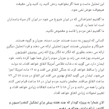
این تحلیل ماست و شما اگر بخواهید ردش کنید رد کنید ولی حقیقت
هیچوقت عوض نمی شود.
ما گفتیم اعتراضاتی که در ایران شروع می شود در ایران کار سپاه پاسداران
است اما شما رد کردید.
ما گفتیم ذهن مردم را فاسد و مغشوش نکنید.
کسانی که تربیون به دست هستند حزب، دسته، جریان و گروه هستند.
خبرنگار و سلبریتی هستند امروز تحلیلی ارائه می دهند و فردا تحلیل دیگری
ارائه می دهند، بطوری که انگار نه انگار روح الله زمی روبروی تلویزیون
می‌نشیند، پوزخند می زند، و جریان سوم را برای شما مهیا کرده باشد. خود
ایشان دارد می گوید نه دخالت نظامی آمریکا اتفاق خواهد افتاد، نه دولت
ایران را ساقط خواهد کرد، نه جنگی اتفاق می افتد و نه ١٢ ماده امریکا اجرا
می‌شود. ایشان می گوید اتفاق بهتری می افتد این اتفاق در مدت ٤٨ الی ٧٢
ساعت اتفاق میافتد. مطمئن باشید مردم ایران در ٤٨ ساعت قیام نمی کنند
واین را همه می دانند و در آن ٤٨ تا ٧٢ ساعت اتفاقات زیادی خواهد افتاد و
تغییر تحولات زیادی اتفاق خواهد افتاد.
الان شمارا به پروژه کودار که چند هفته پیش برای تشکیل کنفدراسیون و
کانتون ارائه دادند، حواله می‌دهیم