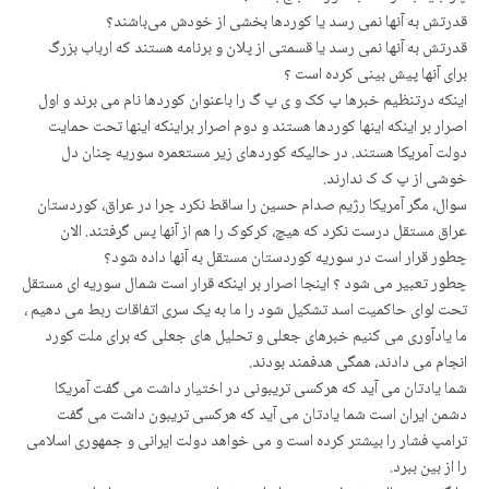
قدرتش به آنها نمی رسد یا کوردها بخشی از خودش می‌باشند؟
قدرتش به آنها نمی رسد یا قسمتی از پلان و برنامه هستند که ارباب بزرگ
برای آنها پیش بینی کرده است ؟
اینکه درتنظیم خبرها پ کک و ی پ گ را باعنوان کوردها نام می برند و اول
اصرار بر اینکه اینها کوردها هستند و دوم اصرار براینکه اینها تحت حمایت
دولت آمریکا هستند. در حالیکه کوردهای زیر مستعمره سوریه چنان دل
خوشی از پ ک ک ندارند.
سوال، مگر آمریکا رژیم صدام حسین را ساقط نکرد چرا در عراق، کوردستان
عراق مستقل درست نکرد که هیچ، کرکوک را هم از آنها پس گرفتند. الان
چطور قرار است در سوریه کوردستان مستقل به آنها داده شود؟
چطور تعبیر می شود ؟ اینجا اصرار بر اینکه قرار است شمال سوریه ای مستقل
تحت لوای حاکمیت اسد تشکیل شود را ما به یک سری اتفاقات ربط می دهیم ،
ما یادآوری می کنیم خبرهای جعلی و تحلیل های جعلی که برای ملت کورد
انجام می دادند، همگی هدفمند بودند.
شما یادتان می آید که هرکسی تریبونی در اختیار داشت می گفت آمریکا
دشمن ایران است شما یادتان می آید که هرکسی تریبون داشت می گفت
ترامپ فشار را بیشتر کرده است و می خواهد دولت ایرانی و جمهوری اسلامی
را از بین ببرد.