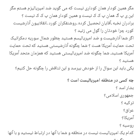
مگر همین کودار همان کوداری نیست که می گوید ضد امپریالیزم هستم مگر
این ی پ گ همان پ ک ک نیست و همین کودار همان پ ک ک نیست ؟
برادران نخبه ،آقایان تحصیل کرده ،روشنفکران کورد ،انقلابیون آنارشیست
کورد چرا خودتان را گول می زنید ؟
اگر شما آنارشیست و ضد امپریالیسم هستید چطور شمال سوریه دمکراتیک
تحت حمایت آمریکا هست ؟ شما چگونه آنارشیستی هستید که تحت حمایت
آمریکا هستید، شما چگونه ضد امپریالیستی هستید که همزمان متحد آمریکا
هستید ؟
یکی باید این سوال را از خودش بپرسد و این تناقض را چگونه حل کنیم؟
چه کسی در منطقه امپریالیست است ؟
بشار اسد ؟
جمهوری اسلامی؟
ترکیه ؟
عراق؟
آمریکا؟
روسیه ؟
کدام یک امپریالیست نیست در منطقه و شما با آنها در ارتباط نیستید و با آنها