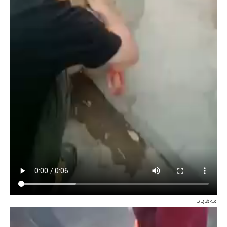
مەهاباد