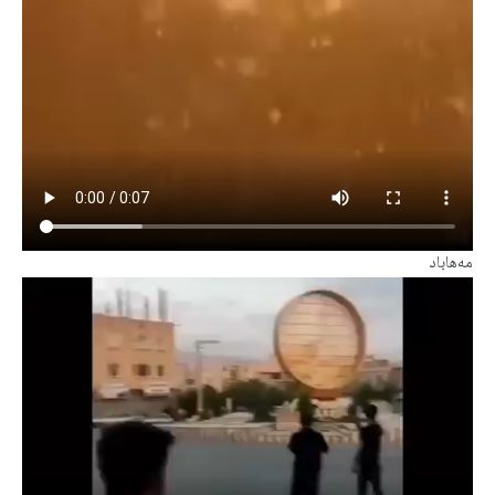
مەهاباد