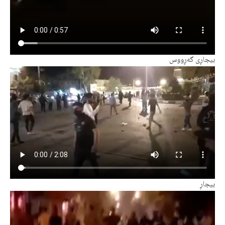
بیجاڕی گەڕووس
بیجاڕ