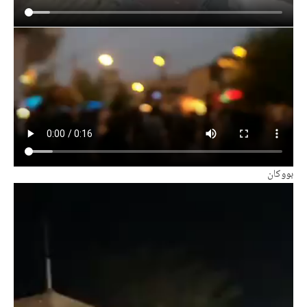
بووکان