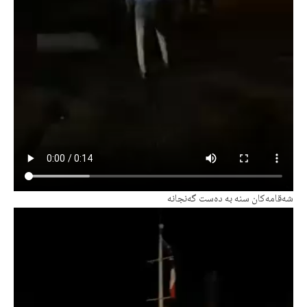
شەقامەکان سنە بە دەست گەنجانه