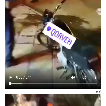
قوڕوه