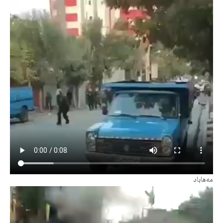
مەهاباد