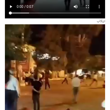
تێکاب