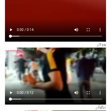
بووکان
دێگوڵان