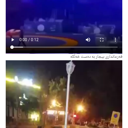
فەرمانداری بیجار بە دەست خەڵکه