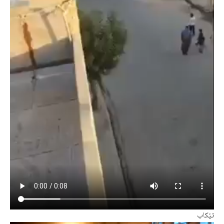
تێکاب