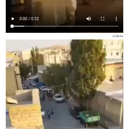
مەهاباد