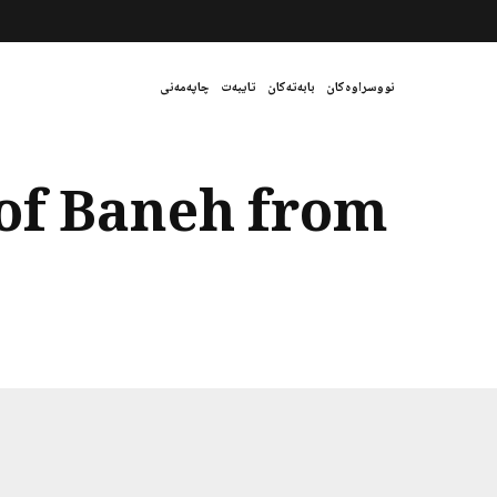
نووسراوەکان
بابەتەکان
تایبەت
چاپەمەنی
 of Baneh from