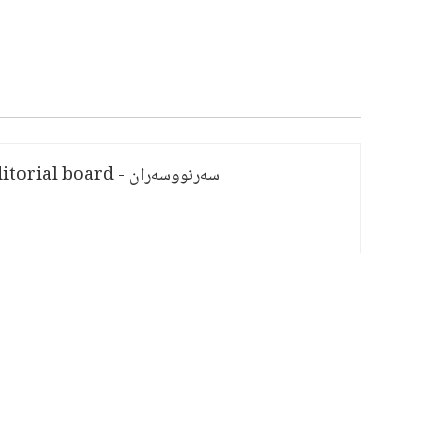
سەرنووسەران - Editorial board
PV:
1,577