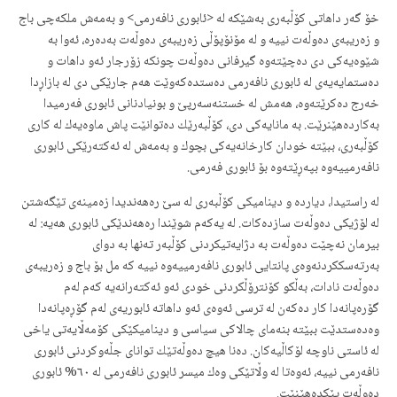
خۆ گه‌ر داهاتی كۆڵبه‌ری به‌شێكه‌ له‌ <ئابوری نافه‌رمی> و به‌مه‌ش ملكه‌چی باج
و زه‌ریبه‌ی ده‌وڵه‌ت نییه‌ و له‌ مۆنۆپۆڵی زه‌ریبه‌ی ده‌وڵه‌ت به‌ده‌ره‌، ئه‌وا به‌
شێوه‌یه‌كی دی ده‌چێته‌وه‌ گیرفانی ده‌وڵه‌ت چونكه‌ زۆرجار ئه‌و داهات و
ده‌ستمایه‌یه‌ی له‌ ئابوری نافه‌رمی ده‌ستده‌كه‌وێت هه‌م جارێكی دی له‌ بازاڕدا
خه‌رج ده‌كرێته‌وه‌، هه‌مش له‌ خستنه‌سه‌رپێ و بونیادنانی ئابوری فه‌رمیدا
به‌كارده‌هێنرێت. به‌ مانایه‌كی دی، كۆڵبه‌رێك ده‌توانێت پاش ماوه‌یه‌ك له‌ كاری
كۆڵبه‌ری، ببێته‌ خودان كارخانه‌یه‌كی بچوك و به‌مه‌ش له‌ ئه‌كته‌رێكی ئابوری
نافه‌رمییه‌وه‌ بپه‌ڕێته‌وه‌ بۆ ئابوری فه‌رمی.
له‌ راستیدا، دیارده‌ و دینامیكی كۆڵبه‌ری له‌‌ سێ ره‌هه‌ندیدا زه‌مینه‌ی تێگه‌شتن
له‌ لۆژیكی ده‌وڵه‌ت سازده‌كات. له‌ یه‌كه‌م شوێندا ره‌هه‌ندێكی ئابوری‌ هه‌یه‌: له‌
بیرمان نه‌چێت ده‌وڵه‌ت به‌ دژایه‌تیكردنی كۆڵبه‌ر ته‌نها به‌ دوای
به‌رته‌سككردنه‌وه‌ی پانتایی ئابوری نافه‌رمییه‌وه‌ نییه كه مل بۆ‌ باج و زه‌ریبه‌ی
ده‌وڵه‌ت‌ نادات، به‌ڵكو كۆنترۆڵكردنی خودی ئه‌و ئه‌كته‌رانه‌یه‌ كه‌م له‌م
گۆره‌پانه‌دا كار ده‌كه‌ن له‌ ترسی ئه‌وه‌ی ئه‌و داهاته‌ ئابوریه‌ی له‌م گۆڕه‌پانه‌دا
وه‌ده‌ستدێت ببێته‌ بنه‌مای چالاكی سیاسی و دینامیكێكی كۆمه‌ڵایه‌تی یاخی
له‌ ئاستی ناوچه‌ لۆكاڵیه‌كان. ده‌نا هیچ ده‌وڵه‌تێك توانای جڵه‌وكردنی ئابوری
نافه‌رمی نییه‌، ئه‌وه‌تا له‌ وڵاتێكی وه‌ك میسر ئابوری نافه‌رمی له‌ ٦٠% ئابوری
ده‌وڵه‌ت پێكده‌هێنێت.