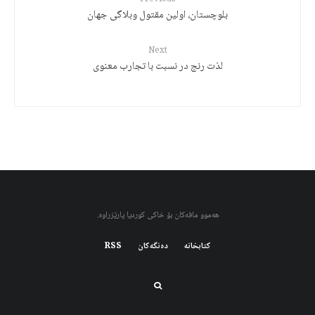
بلوچستان، اولین مقتول وبلاگی جهان
Next
لذت رنج در نسبت با تجارب معنوی
هەموو مافەکان بۆ خاکی کوردیا پارێزراوە.
کتابخانه
دەنگەکان
RSS