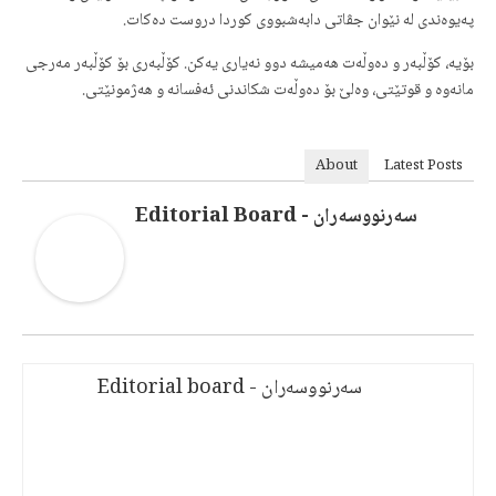
په‌یوه‌ندی له‌ نێوان جڤاتی دابه‌شبووی كوردا دروست ده‌كات.
بۆیه‌، كۆڵبه‌ر و ده‌وڵه‌ت هه‌میشه‌ دوو نه‌یاری یه‌كن. كۆڵبه‌ر‌ی بۆ كۆڵبه‌ر مه‌رجی
مانه‌وه‌ و قوتێتی‌، وه‌لێ بۆ ده‌وڵه‌ت شكاندنی ئه‌فسانه‌ و هه‌ژمونێتی.
About
Latest Posts
سەرنووسەران - Editorial Board
سەرنووسەران - Editorial board