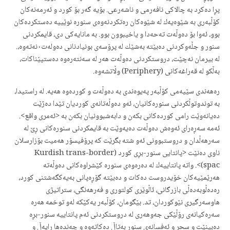
پڕا ده‌كرد‌ به‌ چالاكی نافه‌رمی و ناشه‌رعی. بۆیه‌ گه‌ر بۆ كورد و ئه‌رمه‌نه‌كان
كۆڵبه‌ری به‌ شێوه‌یه‌ك له‌ شێوه‌كان ره‌تكردنه‌وه‌ی سنوره‌ نوێییه‌ ده‌ستكرده‌كان
بوو، ئه‌وا بۆ ده‌وڵه‌ت ته‌حه‌دا و یاخیبوون بوو. به‌ مانایه‌كی دی، قایمكردنی
سنور و جڵه‌وكردنی ده‌بێته‌ به‌شێك له‌ پرۆسه‌ی بونیادنانی ده‌وله‌ت٠نه‌ته‌وه‌،.
له‌ بیرمان نه‌چێت، دروستكردنی ده‌وڵه‌ت هه‌ر له‌ سه‌نته‌ره‌وه‌ ده‌ستپێناكات،
به‌ڵكو له‌ قه‌راغه‌كانی (Periphery) وڵاتشه‌وه‌.
ره‌هه‌ندی سێیه‌می كۆڵبه‌ر په‌یوه‌ندی به‌ ده‌وڵه‌ت و كورده‌وه‌ هه‌یه‌. له‌ راستیدا،
به‌ توندوتوڵكردنی سنوره‌كانیان، ئه‌و ده‌وڵه‌تانه‌ی كوردیان تێدا ده‌ژێت
ده‌یانه‌وێت رامی كورده‌كانی بكه‌ن و دابه‌شبوونیان بكه‌ن به‌ <ئه‌مری واقع>.
‌ئه‌مه‌ سه‌ڕه‌رای ئه‌وه‌ش ده‌وڵه‌ت ده‌یه‌وێت به‌ قایمكردنی سنوره‌كانی ڕێ له‌
سه‌رهه‌ڵدان و دروستبوونی ئه‌و شته‌ بگرێت كه‌ پرۆفیسۆر هه‌میت بۆزارسلان
ناوی ده‌نێت <پانتایی سنور-بڕی كورد (Kurdish trans-border
spac)>. واته‌ پانتاییه‌ك له‌ ده‌ره‌وه‌ی سنوره‌ كێشراوه‌كانی ده‌وڵه‌ته‌
هه‌رێمێیه‌كان خۆیدروست ده‌كات و ده‌بێته‌ گۆڕه‌پانی به‌یه‌كگه‌شتنی كورد،
ره‌ده‌ڵو‌به‌ده‌ڵی بازرگانی، ئاڵوێری كولتوری و فه‌رهه‌نگی، ستراتیژی
هاوسه‌رگیری نێوكوردان، تد. بێگومان، كۆڵبه‌ر یه‌كێكه‌ له‌و‌ توخمه‌ هه‌ره‌
سه‌ره‌كیانه‌ی رۆڵێكی جه‌وهه‌ری له‌ دروستكردنی ئه‌م پانتاییه‌ سنور-بڕه‌
ده‌بینێت و سحر و ئه‌فسانه‌ی سنور به‌تاڵ ده‌كاته‌وه‌ و چه‌نده‌ها رایه‌ڵ و