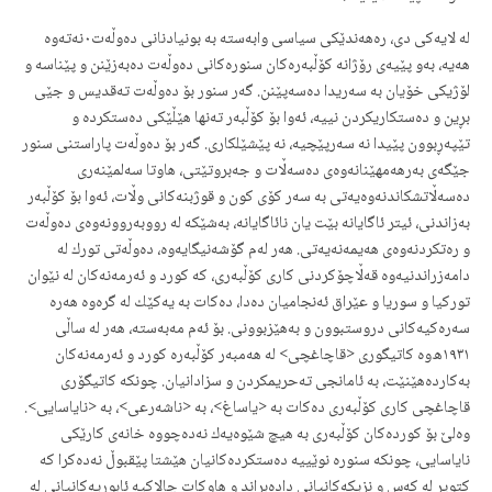
له‌ لایه‌كی دی، ره‌هه‌ندێكی سیاسی وابه‌سته‌ به‌ بونیادنانی ده‌وڵه‌ت٠نه‌ته‌وه‌
هه‌یه‌، به‌و پێیه‌ی رۆژانه‌ كۆڵبه‌ره‌كان سنوره‌كانی ده‌وڵه‌ت ده‌به‌زێنن و پێناسه‌ و
لۆژیكی خۆیان به‌ سه‌ریدا ده‌سه‌پێنن. گه‌ر سنور بۆ ده‌وڵه‌ت ته‌قدیس و جێی
بڕین و ده‌ستكاریكردن نییه‌، ئه‌وا بۆ كۆڵبه‌ر ته‌نها هێڵێكی ده‌ستكرده‌ و
تێپه‌ڕبوون پێیدا نه‌ سه‌رپێچیه‌، نه‌ پێشێلكاری. گه‌ر بۆ ده‌وڵه‌ت پاراستنی سنور
جێگه‌ی به‌رهه‌مهێنانه‌وه‌ی ده‌سه‌ڵات و جه‌بروتێتی، هاوتا سه‌لمێنه‌ری
ده‌سه‌ڵاتشكاندنه‌وه‌یه‌تی به‌ سه‌ر كۆی كون و قوژبنه‌كانی وڵات، ئه‌وا بۆ كۆڵبه‌ر
به‌زاندنی، ئیتر ئاگایانه‌ بێت یان نائاگایانه‌، به‌شێكه‌ له رووبه‌روونه‌وه‌ی ده‌وڵه‌ت
و ره‌تكردنه‌وه‌ی هه‌یمه‌نه‌یه‌تی. هه‌ر له‌م گۆشه‌نیگایه‌وه‌، ده‌وڵه‌تی تورك له‌
دامه‌زراندنیه‌وه‌ قه‌ڵاچۆكردنی كاری كۆڵبه‌ری، كه‌ كورد و ئه‌رمه‌نه‌كان له‌ نێوان
توركیا و سوریا و عێراق ئه‌نجامیان ده‌دا، ده‌كات به‌ یه‌كێك له‌ گره‌وه‌ هه‌ره‌
سه‌ره‌كیه‌كانی دروستبوون و به‌هێزبوونی. بۆ ئه‌م مه‌به‌سته‌، هه‌ر له‌ ساڵی
١٩٣١ه‌وه‌ كاتیگوری <قاچاغچی> له‌ هه‌مبه‌ر كۆڵبه‌ره‌ كورد و ئه‌رمه‌نه‌كان
به‌كارده‌هێنێت، به‌ ئامانجی ته‌حریمكردن و سزادانیان. چونكه‌ كاتیگۆری
قاچاغچی كاری كۆڵبه‌ری ده‌كات به‌ <یاساغ>، به‌ <ناشه‌رعی>، به‌ <نایاسایی>.
وه‌لێ بۆ كورده‌كان كۆڵبه‌ری به‌ هیچ شێوه‌یه‌ك نه‌ده‌چووه‌ خانه‌ی كارێكی
نایاسایی، چونكه‌ سنوره‌ نوێییه‌ ده‌ستكرده‌كانیان هێشتا پێقبوڵ نه‌ده‌كرا كه‌
كتوپڕ له‌ كه‌س و نزیكه‌كانیانی داده‌بڕاند و هاوكات چالاكیه‌ ئابوریه‌كانیانی له‌