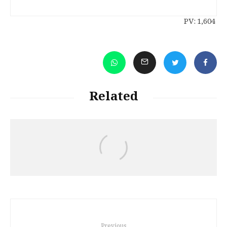
PV:
1,604
Related
Jalal Hajizadeh
رەچەڵەک و مێژووی زمانی کوردی
Previous