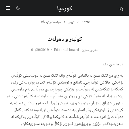
کوردیا
Home
کوردی
سیاسەت وکومەڵگا
کوڵبەر و دەوڵەت
سەرنووسەران - Editorial board
·
01/20/2019
د. هەردی مێد
به‌ رای من تێگه‌شتن له‌ پانتایی كوڵبه‌ر، واته‌ تێگه‌شتن له‌ دونیابینی كۆڵبه‌ر،
لۆژیكی چالاكی كۆڵبه‌ریی، ئامانج و ئومێدی كۆڵبه‌ر، تد، ده‌روازه‌یه‌كی زێده‌
گرنگه‌ بۆ تێگه‌شتن له‌ ده‌وڵه‌ت و لۆژیكی چونه‌ڕێوه‌ی ده‌وڵه‌ت. له‌م ماوه‌یه‌ی
پێشوو زیاد له‌ هه‌ر كاتێكی دی زۆرترین هه‌واڵم سه‌باره‌ت به‌ كۆڵبه‌ره‌كانی سه‌ر
سنوری عێراق و ئێران بینیووه‌ و بیستووه‌. زۆرێك له‌ سه‌رچاوه‌كان ئاماژه‌ به‌
كوشتنی ژماره‌یه‌كی زۆر له‌مان به‌ ده‌ست ده‌وڵه‌تی ئێرانه‌وه‌ ده‌كه‌ن. گه‌لۆ
ده‌وڵه‌ت بۆ ئه‌وه‌نده‌ له‌ كۆڵبه‌ر قه‌ڵسه‌ له‌ كاتێكدا چالاكی كۆڵبه‌ری یه‌كێكه‌ له‌
سه‌رچاوه‌كانی بژێوی و بزوێنه‌ری ئابوری لۆكاڵ و ناوچه‌ سنوریه‌كان؟