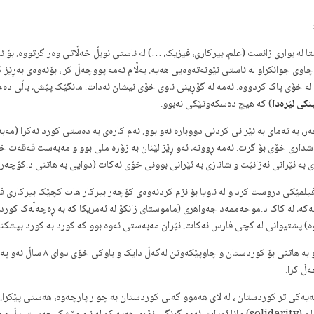
یستا لە بواری زانست (علم، بیرکاری، فیزیک، …) لە ئاستی نوبڵ خەڵاتی وەر گرتووە. بۆ ئ
چاوی جوانکراو لە ئاستی نێونەتەوەیی هەیە. بەڵام ئەمە پووچەڵ کرا، بۆئەوەی بەڕێز 
ی لە خۆی پاک کردووە. ئەمه لە گۆڕینی ناوی خۆی نیشان ئەدات. مانگێک پێش، باڵی دە
نکی لێرەدا
) که هیچ دەسکەوتێکی نەبوو.
شداری خۆی بۆ گرت. ئەمە ڕوونه، ئەو ڕێز لێنان به زۆرە ملی بوو و مەبەست فەقەت خوێ
بە ئێرانی ئەزانێت و شانازی به ئێرانی بوونی خۆی ئەکات (دوایی به هاتنی د.کۆچەر ب
ەی ئاستی کچه ئێرانیەکه، لە کاک د.موحەممەد جەواهری (ماموستای زانکۆ لە ئەمریکا کە بە ڕەچە
) پشتیوانی له کچی فارس ئەکات. ئێران مەبەستی ئەوە بوو که کورد به کورد بپشکن
بەڕێز کۆچەر بیرکار بە پێشکەشکرد
کی تر کوردستان ، لە لای هەموو گەلی کوردستان به چوار پارچەوە، هەستی پێکرا. 