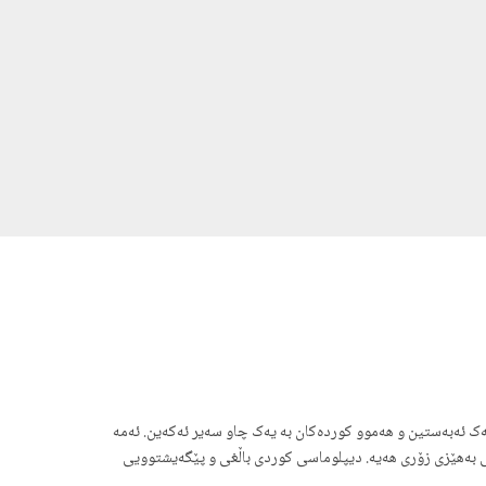
یەک ئەبەستین و هەموو کوردەکان بە یەک چاو سەیر ئەکەین. ئەمە
ی بەهێزی زۆری هەیە. دیپلوماسی کوردی باڵغی و پێگەیشتوویی