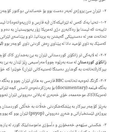
٢- ئێران سێ پروژەی لەبەر دەست بوو بۆ خەساندنی دوکتور کۆچەر:
٢-١- تەنیا یەک کەس لە ئێرانیکەکان (بە فارس و ئازریەوانەوە) تا ئ
تایبەت که ئیستا بۆ رەکابەری دژی ئەمریکا زۆر پەیویستیان به دەم و 
تەنانەت هەر لە دەستپێکی گەیشتن بە بریتانیا، ناو و پێناسەی ئێران
کەسێک بە ناوی ئۆمید دانا لە پێناوی ڕەش کردنی ناوی کوچەر بوو (
لی
٢-٢- لە لایەکی تر زانکۆی کوردستانی ئێران بە بێ بەشداری کاک کۆچەر، بە تەمای به ئێرانی کردنی دووبارە ئەو بوو. ئەم کارەی بە دەستی کورد ئەکرا (مەبەست ئەوەیە که مەراسیمی ڕێزلێنان لە لایەن دەستگای سەر به
زانکۆی کوردستان
لە سنه بەرێوە چوو) مەراسیمی ڕێز لێنان به بێ بە
بیرکار(تەنانەت به گوشاری دەستگا ئەمنیەکانی ئێران) خوێنرا کە خۆی 
٢-٣- گرنگ ئەوەیە تەنانەت BBC فارسی به هانای ئێران چوو و بەڵگە فیلمێکی دروست کرد و لە ناویا بۆ نزم کردنەوەی کۆچەر بیرکار هات کچێک بیرکاری فارسی به ناو مریەم میرزاخانی(
بەڵگە فیلمه (documentary) بۆ بەرزکردنەو
ئەمریکا(کاک موحەممەد خۆی خەبەری لە پلانی دەروونی ئێران نەبووه
پروژەی ئێستخباراتی و شەڕی دەروونی (psyop) ئێران بوو کە پووچەڵ کرا.
٣- شکستی سێهەم، خەمخۆری و دڵسۆزی ماموستایێک کورد لە پارچەیە