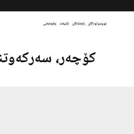
نووسراوەکان
بابەتەکان
تایبەت
چاپەمەنی
کۆچەر، سەرکەوتن