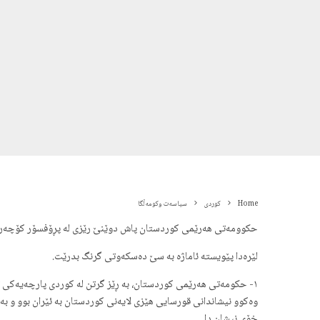
Home
کوردی
سیاسەت وکومەڵگا
حكوومە‌تی ھە‌رێمی كوردستان پاش دوێنێ رێزی لە‌ پڕۆفسۆر كۆچە‌ر 
لێرەدا پێویستە ئاماژە بە سێ دەسکەوتی گرنگ بدرێت.
١- حکومەتی هەرێمی کوردستان، به ڕێز گرتن له کوردی پارچەیەکی تر
وەکوو نیشاندانی قورسایی هێزی لایەنی کوردستان به ئێران بوو و ب
خۆی نیشان دا.