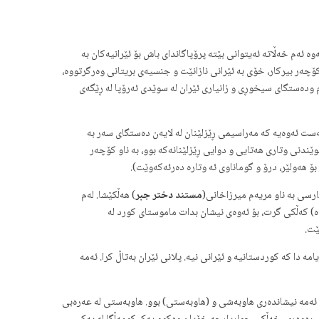
ەوە ئەم خەڵاتە ئەیتوانی بێتە پرۆپاگاندای باش بۆ ئێرانیەکان به
کۆچەر بیرکار، خۆی به ئێرانی نازانێت و جنسیەی بریتانی وەرگرتووە،
م ودەستگای سیخوڕی و زانیاری ئێران لە سوێدی ئەرۆپا لە ڕێگەی
ندنی وتاری هەتایی و دوایی ڕێزلێنانەکە بوو، به ناو کۆچەر
ۆ هەولێر، درۆ و گوماناوی ئە وتارە دەرئەکەوێت).
مستند
دختر جبر
) هەڵکێشا. لەم
ڵەک کورده) کەڵکی گرت، بۆ ئەوەی نیشان بدات ماموستای کورد لە
ێت.
نی خەڵات به خەڵکی کوردستان و به هاتنی بۆ کوردستان و چاوپێکەوتن لەگەڵ دایک و باوکی خۆی دوای ٨ ساڵ ئەو پەیامە دا که کوردستانیه و ئێرانی نیه. پلانی ئێران بەتاڵ کرا. ئەمه
ئەمە نیشاندەری هاوبەشی و (هاوبەستی) بوو. هاوبەستی لە عەرەبی