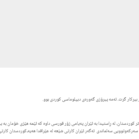
بیركار گرت. ئەمە پیرۆزی گەورەی دیپلوماسی کوردی بوو.
 کوردستان، لە ڕاستیدا به ئێران پەیامی زۆر قورسی داوە کە ئێمە هێزی خۆمان بە 
ە سەرکەوتوویی سەلماندی ئەگەر ئێران کارتی شێعە لە عێراقدا هەیە،کوردستان کارت