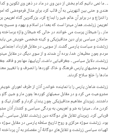
ـ . ما نمی دانیم کدام بخش از دین وی در ماد در ذهن وی تکوین و کدا
هندی و حتی بین النهرینی به آن قالب کرد برای مثال فرەوەشی کە امر
را انتزاع و در برابر آن عالم خیر را ابداع کرد. بزرگترین گناه اهری
اهریمن زرتشت، همان میترا است که بعدا در اسلام و یهود و مسیح به 
مار ـ را شیطان پرست می خوانند در حالی که شیطان واژه برساخته و ق
حاملان سیاسی برای دین متافیزیکی و کینه شخصی خویش می یابد. ن
زرتشت و سیاست پارسی گشت. از سویی، در مقابل قرارداد اجتماعی و ب
مردم چون مطیعان خدا، برده آن شدند و از سوی دیگر، در مقابل میت
زرتشت، دلایل سیاسی ـ جغرافیایی داشت، آریاییها، مهاجر و فاقد ج
نیمه وحشیهای پارس، فرهنگ و خاک کوردها را تصرف و با تغییر معنا
مادها را خلع سلاح کردند.
زرتشت شاهان پارس را با نماینده خواندن آنان از طرف اهورای خویش ک
مشروعیت می کرد و در مقابل سمبلهای کوردها چون مار و شیر، گاو و
داشتند. زیربنای مفاهیم متافیزیکی چون پندار، کردار و گفتار نیک
کردن ماد ـ میترا به شر و اهریمن، به بردگی سیاسی و کشتار آنان مش
قربانی کرد. زیربنای تقابل های دوگانه دین زرتشت، تقابل سیاسی ـ
بود. زرتشت سوژه مرکزی و روح تاریخ سلطه پارسی در مقابل سوژه مرکز
الهیات سیاسی زرتشت و تقابل‌های دوگانۀ آن مفصلتر به آن پرداخته ام