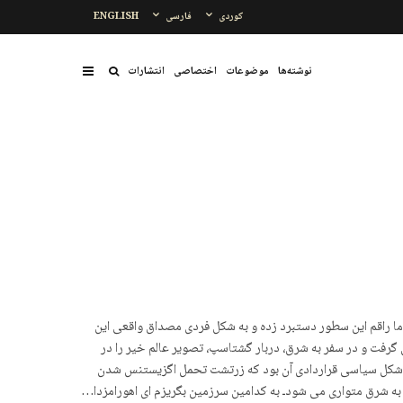
کوردی
فارسی
ENGLISH
نوشتەها
موضوعات
اختصاصی
انتشارات
ما راقم این سطور دستبرد زده و به شکل فردی مصداق واقعی این
 گرفت و در سفر به شرق، دربار گشتاسپ، تصویر عالم خیر را در
ته شکل سیاسی قراردادی آن بود که زرتشت تحمل اگزیستنس شدن
 به شرق متواری می شودـ به کدامین سرزمین بگریزم ای اهورامزدا…