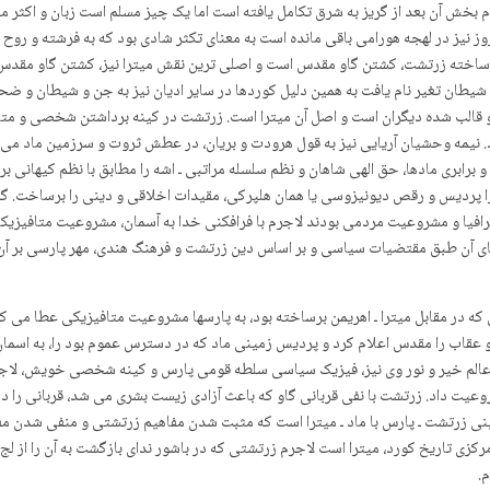
م بخش آن بعد از گریز به شرق تکامل یافته است اما یک چیز مسلم است زبان و اکثر مفا
وز نیز در لهجە هورامی باقی ماندە است به معنای تکثر شادی بود که به فرشته و روح م
من برساخته زرتشت، کشتن گاو مقدس است و اصلی ترین نقش میترا نیز، کشتن گاو مقدس بو
شیطان تغیر نام یافت به همین دلیل کوردها در سایر ادیان نیز به جن و شیطان و ضحا
الب شده دیگران است و اصل آن میترا است. زرتشت در کینه برداشتن شخصی و متافیزیکی 
یمه وحشیان آریایی نیز به قول هرودت و بریان، در عطش ثروت و سرزمین ماد می س
رابری مادها، حق الهی شاهان و نظم سلسله مراتبی ـ اشه را مطابق با نظم کیهانی ب
را پردیس و رقص دیونیزوسی یا همان هلپرکی، مقیدات اخلاقی و دینی را برساخت. گذا
غرافیا و مشروعیت مردمی بودند لاجرم با فرافکنی خدا به آسمان، مشروعیت متافیزیک
ی آن طبق مقتضیات سیاسی و بر اساس دین زرتشت و فرهنگ هندی، مهر پارسی بر آن ز
ه در مقابل میترا ـ اهریمن برساخته بود، به پارسها مشروعیت متافیزیکی عطا می کرد و
 عقاب را مقدس اعلام کرد و پردیس زمینی ماد کە در دسترس عموم بود را، بە اسمان 
 و عالم خیر و نور وی نیز، فیزیک سیاسی سلطه قومی پارس و کینه شخصی خویش، لاجر
روعیت داد. زرتشت با نفی قربانی گاو که باعث آزادی زیست بشری می شد، قربانی را در
 آیینی زرتشت ـ پارس با ماد ـ میترا است که مثبت شدن مفاهیم زرتشتی و منفی شدن 
ی تاریخ کورد، میترا است لاجرم زرتشتی که در باشور ندای بازگشت به آن را از لج ا
.