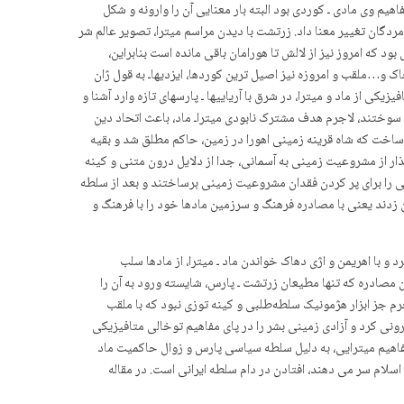
هیم وی مادی ـ کوردی بود البته بار معنایی آن را وارونه و شکل
ردگان تغییر معنا داد. زرتشت با دیدن مراسم میترا، تصویر عالم شر
د که امروز نیز از لالش تا هورامان باقی مانده است بنابراین،
ک و…ملقب و امروزه نیز اصیل ترین کوردها، ایزدیهاـ به قول ژان
از ماد و میترا، در شرق با آریاییها ـ پارسهای تازه وارد آشنا و
وختند، لاجرم هدف مشترک نابودی میتراـ ماد، باعث اتحاد دین
رساخت که شاه قرینه زمینی اهورا در زمین، حاکم مطلق شد و بقیه
ر از مشروعیت زمینی به آسمانی، جدا از دلایل درون متنی و کینه
ی را برای پر کردن فقدان مشروعیت زمینی برساختند و بعد از سلطه
دند یعنی با مصادره فرهنگ و سرزمین مادها خود را با فرهنگ و
 با اهریمن و اژی دهاک خواندن ماد ـ میترا، از مادها سلب
مصادره که تنها مطیعان زرتشت ـ پارس، شایسته ورود بە آن را
م جز ابزار هژمونیک سلطەطلبی و کینه توزی نبود که با ملقب
ونی کرد و آزادی زمینی بشر را در پای مفاهیم توخالی متافیزیکی
مفاهیم میترایی، به دلیل سلطه سیاسی پارس و زوال حاکمیت ماد
سلام سر می دهند، افتادن در دام سلطه ایرانی است. در مقاله