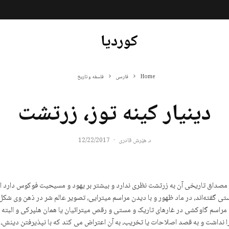
کوردیا
Home
فارسی
فلسفه و تاریخ
دینیار کینه توز، زرتشت
د. هێرش قادری
·
12/22/2017
 مصداق تاریخی آن به زرتشت نظری ندارد و بیشتر بر یهود و مسیحیت فوکوس دارد ا
ستی گفتەاند، در ماد ظهور و با دیدن مراسم میترایی، تصویر عالم شر در ذهن وی شکل
 مراسم گاوکشی در غارهای تاریک و مستی و رقص میترائیان یا همان هلپرکی و الب
ا نداشت و به قصد اصلاحات یا تخریب، به آن اعتراض می کند که با نپذیرفتن دینش،