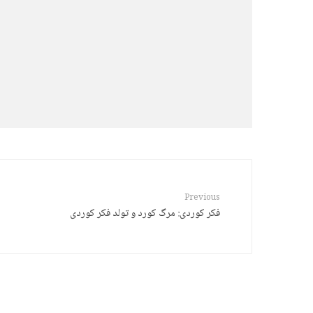
د. هێرش قادری
کورد: کوتولۀ سیاسی و غولهای
رویایی
Previous
فکر کوردی: مرگ کورد و تولد فکر کوردی