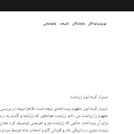
نووسراوەکان
بابەتەکان
تایبەت
چاپەمەنی
دینیار کینه توز، زرتشت
دینیار کینه توز، مفهوم برساختەی نیچه است. ظاهرا نیچه در بررسی
مفهوم را زرتشت می دانم. زرتشت همانطور که بارتلمه و گلدنر به در
برابر آن برساخت. عالمی که زرتشت شر و اهریمنی توصیف کرد، همان
زیست بشری در تاریکی غار و قربانی گاو و انتخاب شاه توسط مردم ر