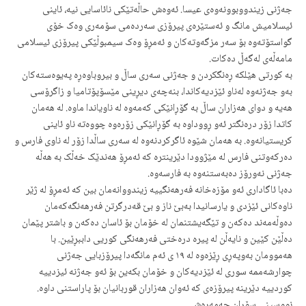
جەژنی زیندووبوونەوەی عیسا. ئەوەش حاڵەتێکی نائاسایی نیە، ئاینی
ئیسلامیش مانگ و ئەستێرەی پیرۆزی سەردەمی سۆمەری وەک خۆی
گواستۆتەوە بۆ سەر مزگەوتەکان و ئەمڕۆ وەک سیمبوڵێکی پیرۆزی ئیسلامی
مامەڵەی لەگەڵ دەکات.
بە کورتی هێلکە ڕەنگکردن و جەژنی سەری ساڵ و بیروباوەڕە پەیوەستەکان
بەو جەژنەوە لەناو ئێزدیەکاندا، بنەچەی دیڕینی مێسۆپۆتامیا و زاگرۆسی
هەیە و دوای هەزاران ساڵ بە گۆڕانێکی کەمەوە لە ناویاندا ماوە. لە هەمان
کاتدا زۆر درەنگتر ئەو ڕووداوە بە گۆڕانێکی زۆرەوە چووەتە ناو ئاینی
کریستیانەوە. بە هەمان شێوە ئاگرکردنەوە لە سەری ساڵدا زۆر لە ناوی فارس و
دەرکەوتنی فارس لە مێژوودا دێرینترە کە ئەمڕۆ هەندێک خەڵک بە هەڵە
جەژنی نەورۆز دەبەستنەوە بە فارسەوە.
دەبا ئاگاداری ئەو مۆزەخانە فەرهەنگییە زیندووانەمان بین کە ئەمڕۆ لە ژێر
ناوەکانی ئێزدی و یارسانیدا بەبێ ناز و بێ قەدرگرتن فەرهەنگەکەمان
دەوڵەمەند دەکەن و تێگەیشتنمان لە خۆمان بۆ ئاسان دەکەن و باشتر پێمان
دەڵێن کێین و نایەڵن لە پیرە درەختی فەرهەنگی کوریی داببڕێین. با
هەموومان بەوپەڕی ڕێزەوە لە ١٩ ی ئەم مانگەدا پیرۆزبایی جەژنی
چوارشەممە سوری لە ئێزدیەکان و خۆمان بکەین بۆ ئەو جەژنە ئیزدییە
کوردییە دێرینە پیرۆزەی کە ئەوان هەزاران قوربانیان بۆ پاراستنی داوە.
نووسینی سۆران حەمەڕەش