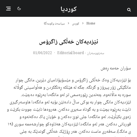
کوردیا
Home
کوردی
سیاسەت وکومەڵگا
ئێزدیەکان خەڵکی زاگرۆس
سەرنووسەران - Editorial board
·
01/06/2022
سۆران حەمە ڕەش
بۆ ئێزدیەکان وەک خەڵکی زاگرۆس و مێسۆپۆتامیای دێرین، مانگی چوار
مانگێکی زۆر پیرۆز و گرنگە. جگە لە هێلکە ڕەنگکردن و هەڵواسینی گوڵالە
سورە بە ماڵانەوە، چەندین ڕێورەسمی تر لەو مانگەدا بەڕێوە دەچێت.
ئێزدیەکان مانگی چوار بە بوکی ساڵ دادەنێن بۆیە لەو مانگەدا هاوسەرگیری
نابێت بەڕێوە بچێت و بە گوناه سەیری دەکەن. هەروەها نابێت جووت بکرێت و
زەوی بکێڵرێت. لەو مانگەدا جلی نوێ دەکەن و خۆیان پاک دەکەنەوە و
قوربانی دەکەن. هەر لەو مانگەدا ئێزدیەکان هەتاوەکو چوارشەممە سوری (١٩
ی مانگ)، سەفەری ماست دەکەن. هەر ڕۆژێک خەڵکی گوندێک بە جلی