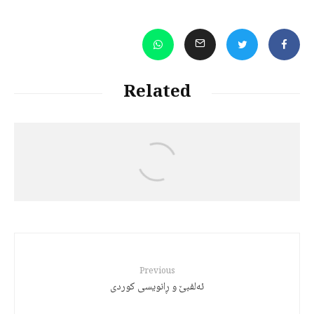
Related
Jalal Hajizadeh
رەچەڵەک و مێژووی زمانی کوردی
Previous
ئەلفبێ و ڕانویسی کوردی