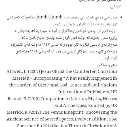
تێبینی:
سوپاسی زۆری خوێنەری پەیجەکەم Jundi S Jundi دەکەم کە کەسێکی
ئێزدیە و بە هەندێک زانیاری هاوکاری کردم.
-وێنەکەی لای چەپ هێلکەی ڕەنگکراو و گوڵاڵە سورەیە کە بەشێکن لە
ڕێوڕەسمی جەژنەکە. وێنەکەی ناوەڕاست وێنەی شێخ ناسر-ە کە
سەرکردەی ئاینیی ئێزدیەکان بووە و لە ساڵی ١٨٤٢ دا وێنەکەی کێشراوە.
وێنەکەی لای ڕاست دەرگای لالشی پیرۆزە کە لە ساڵی ١٨٤٢ وێنەکەی
کێشراوە.
سەرچاوەکان
Attwell, L. (2007) Jesus Christ the Counterfeit Christian
Messiah – Incorporating “What Really Happened in
the Garden of Eden” and God, Genes and Evil, Shalom
International Publishers, UK.
Brunel, P. (2015) Companion to Literary Myths, Heroes
and Archetypes, Routledge, UK.
Merrick, R. (2012) The Venus Blueprint: Uncovering the
Ancient Science of Sacred Spaces, Evolver Edition, USA.
Zuersher, B. (2014) Seeing Through Christianity: A