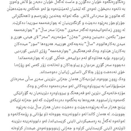
ڕەنگاوڕەنگەوە خۆیان دەگۆڕن و ماست لەگەڵ خۆیان دەبەن بۆ لالش ولەوێ
بە نانەوە دەیخۆن. ئەوەی کە لێشیان ئەمێنێتەوە بۆ ئەو خەڵکەی بەجێدەهێڵن
کە هاتوون بۆ سەردانی لالش. جگە لەوانە چەندین ڕێوڕەسم و ئاهەنگێڕانی
جۆراوجۆر بەڕێوە دەچێت و گرنگترینیان لە چوارشەممە سوریدا دەکرێت.
لە ڕووی زمانەوانیشەوە ئەگەر سەیری “جەژنا سەر ساڵ” و “چوارشەممە
سور” بکەین. دەبینین وشەی “جەژن” سۆمەریە، “سەر” لای هیتی، هوری و
میدی بەکارهاتووە، “ساڵ” بنەچەکەی هورییە. هەروەها “سور” میدەکان
بەکاریان هێناوە. وەک فەرهەنگیش “چوارشەممە” ڕۆژی ئاینیی کوردیی
ڕابردووە. بۆیە هەتاوەکو ئەم دواییەش خەڵکی کورد لە چوارشەمماندا
دەچووە سەر گۆڕی مردوان و پیاوچاکان و تەنانەت زۆر کەس لەو ڕۆژەدا
خۆی نەدەشت وزۆر چالاکی ئاسایی ژیانیان دەوەستاند.
وەک ڕوون بووەوە، ئیزدیەکان هەمان جەژنی دێرینی سەری ساڵی سەرەتای
مێسۆپۆتامیا بە بیروباوەڕوەکانی ئەو سەردەمەوە دەکەن و وەک
مۆزەخانەیەکی دێرین ئەو فەرهەنگ و بیروباوەڕە دێرینەیان بە گۆڕانێکی
کەمەوە پاراستووە. هەروەها بە بەڵگەوە دەردەکەوێت کە ئەو جەژنە نزیکەی
پێنج هەزار ساڵە بەڕێوەدەچێت و دەشێت دەیان هەزار ساڵ بێت بەڕێوە
چووبێت. لە هەمان کاتدا ئەو دابوونەریتە چووەتە ناو یۆنانی و ڕۆمەکانەوە و
لەوانەوە لەگەڵ بە ڕەسمیکردنی ئاینی کریستیاندا، ئەو دابوونەریتە دێرینە
ئاوێتەی ئاینی کریستاینی کراوە و جەژنی زینووبوونەوەی عیشتار کراوەتە