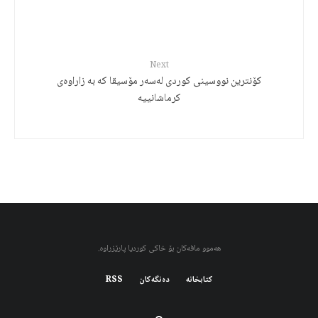
Next
کۆنترین نووسینی کوردی لەسەر مۆسیقا کە بە زاراوەی
کرماشانییە
هەموو مافەکان بۆ خاکی کوردیا پارێزراوە.
کتابخانه
دەنگەکان
RSS