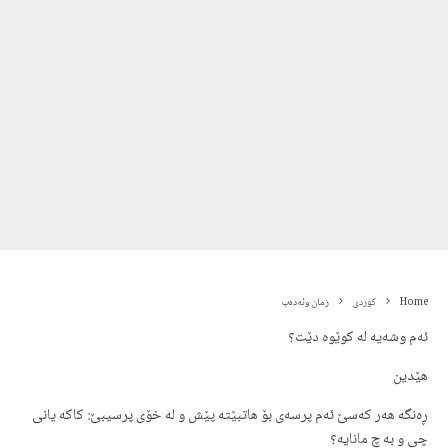
Home
کوردی
زمان وئەدەب
ئەم وشەیە لە کوێوە دێت؟
هێدین
ڕەنگە هەر کەسێ ئەم پرسەی بۆ هاتبێتە پێش و لە خۆی پرسیبێ: کاکە یانی
چی و بە چ مانایە؟