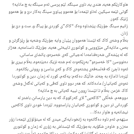
هاوکارێکم هەیە، هندی یە، ناوی سینگە. لێم پرسی ئەم سینگە بە چ مانایە؟
گوتی ئێمە سیکین، لەناو ئێمەدا بۆ هەموو پیاوێ سینگ بەکار دێ و بۆ هەموو
ژنێک کەور.
زانیم سینگ جۆرێک پێشناوە وەک “کاک”ی کوردی بۆ پیاگ و، ست و دێ بۆ
ژنان.
بەڵام وشەی کاک کە ئێستا هەمووان پێیان وایە جۆرێک وشەیە بۆ ڕێزگرتن و
بەس، مانایەکی مێژوویی و کولتوری تایبەتی هەیە، جۆرێک ناسنامەیە. هەژار
کە لە پێشەکی شەرەفنامەدا لەجیاتی کەی خەسرەو، پاتشای ساسانی،
دەنووسێ “کا خەسرەو” بەڕێکەوت لەم شتە نزیک دەبێتەوە، بەڵام بیری بۆ
ئەوە ناچێ کە فەلسەفەی پشتەوەی کاک و کەی بناسێ و ڕوونی بکاتەوە.
لێرەدا ئاماژە بە چەند خاڵێک دەکەم: یەکەم، کورد لە زمان، دین و کولتوردا
نەوەی کەیانیان/ مادەکانە. کە هەر دوو ناوی کەڤی و کەیانی لەگەل وشەی
کاک خزمن. بەڵام تا ئێستا ڕوون نییە کەیانی بە چ مانایە؟
دووهەم، خەڵکی “کاکەیی” لای کەرکووک کە بە دین یارسانن، باشتر لە
کوردانی تر دین و کولتوری کەیانیان پاراستووە. لێرەدا خودی ناوی کاکەیی
نیشانەیە و هاوار دەکا…
سێهەم، ئەم ناوە دەگاتەوە بە ژنخودایەکی میدی کە لە میتۆلۆژی ئێمەدا زۆر
مەزن و خاوەن شکۆیە. بەجۆرێک کە ئێستاش بە زۆری لە زمان و کولتوری