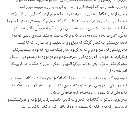
کوردی دا زیندووە. لە گاتادا کە یەکجار ناوی دیاکۆ هاتووە، ئەڵبەت ناوی
ڕەمزی، هەمان ناو کە ئێستا لای یارسان و ئێزیدیان زیندووە، ناوی ئەم
ژنخودایەش لەگەلی هاتووە. لە یەشتیش دا هەر جارەو کە ناوی دیاکۆ دێت،
ئەم ناوەی لەگەل دێت. ئەم پرسە کاتێ گرنگتر دەبێ، کە وەختێ ئەهورا مەزدا
داوا لە دیاکۆ دەکا کە ببێ بە پێغەمبەری وی، دیاکۆ قەبووڵی ناکا. لە وەڵام دا
دەڵێ: “من بۆ ئەوە پەروەردە نەکراوم کە پەندێر و پێغەمبەری دینی تۆ بم!“
ئەمە پرسێکی یەکجار گرنگە لە مێژووی ئەندێشەی بەشەردا کە تا ئێستا
بەدروستی نەناسراوە و ڕاڤە نەکراوە. هەر پێغەمبەرێ کە وەها پێشنیارێکی
پێکراوە، لە خۆشیا گەزێ زمانی دەرهێناوە و دواتر بووە بە پاسەوانی دینێکی
سەرکوتگەر و تۆتالیتر. بەڵام دیاکۆ قەبوڵی نەکرد. وای چ شکۆ و شانازییەک
لەم شتە دایە!
ئەوە بوو کە دواتر ئەهورا مەزدا لە دیالۆگ لەگەل زەردەشت بەگلەییەوە باسی
ئەم پرسەی کرد، وتی بەر لە تۆ پێشنیاری پێغەمبەریم بەو کردووە، بەڵام ئەو
قەبووڵی نەکردووە… لامەسەو ئەو قەبوڵی نەکرد!
هەر بۆیە دیاکۆ لە گاتادا بە کافر و بە لادین ناسێندرا. بارتۆلۆمە و هیرتسفیلدی
ئاڵمانیش کە بەم خاڵە گەیشتوون، وەک باقی کاوڕەکانی ئاکادمی لێی
تێنەگەیشتوون. هەر ژاژیان داوە و قسەی موفتیان کردووە. ئەڵبەت خاڵی
گرنگ لێرە دایە، چما دیاکۆ لە گاتادا کافرە، بەڵام لە یەشتەکان دا بەفەڕترین و
مەزنترین کارەکتەرە؟!