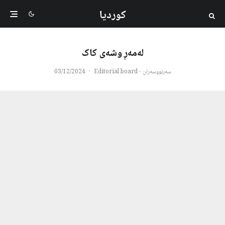
کوردیا
لەمەڕ وشەی کاک
سەرنووسەران - Editorial board
·
03/12/2024