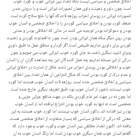
اخلاق شخصی و سیاسی نیست بلکه تضاد بین ایرانی خوب و کورد خوب
است چون داور و ذهینت داوی همان تصورات ایرانی است و با درونی شدن
تصورات ایرانی در روسای احزاب روژهه لات،که آنها را خلع سلاح کرده است
ضعف کورد بودن و اخلاق سیاسی کوردی را با اخلاق شخصی و انسان خوب
بودن و دموکرات بودن توجیه می کنند در حالی که اخلاقی بودن و مدنی
بودن روی دیگر سکه همان ایرانی بودن است چون ما قضاوت کوردی و ذهنیت
کوردی برای داوری نداریم طبیعی است اگر کردار و منطق عمل ما طبق داوری
وبرای تایید دیگری باشد، به جای کورد خوب، ایرانی خوب می شویم و چون
درکی از این مسئله نداریم چه عمل کنندگان این چه مشاهده گران، ان را انسان
خوب و اخلاقی بودن روسای احزاب می نامند غافل از اسارت در اخلاق ایرانی
و عدم درک از کورد بودن است که شکل انتزاعی ان همان تضاد بین اخلاق
سیاسی و اخلاق شخصی شده است. روژهه لات انسان خوب هستند اما کورد
خوب نیستند باشور از انسان خوب بود طبق تعریف دیگری خارج شده است
اما چون نه در جهت امر عام کوردی بلکه در جهت منافع جزئی حزبی و
شخصی است نه تنها به کورد خوب بودن انتزاع نیافته اند از انسان خوب
بودن نیز افتاده اند. باکور انسان خوب نیستند اما کورد خوب هستند به این
معنی که درکی از اخلاق سیاسی که بسیار متفاوت از اخلاق شخصی هست،
یافته اند. اکنون تضاد مطلقی بین انسان خوب وکورد خوب وجود دارد که
گفتم انسان خوب همان دیگری خوب بودن است اما رنگ انسان خوب به ان