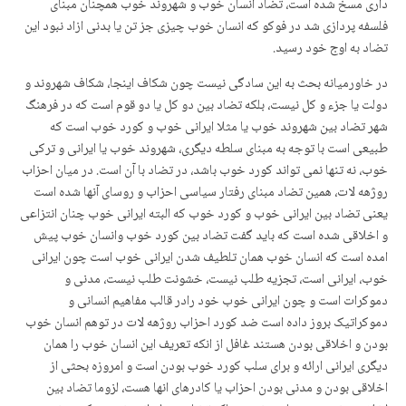
داری مسخ شده است، تضاد انسان خوب و شهروند خوب همچنان مبنای
فلسفه پردازی شد در فوکو که انسان خوب چیزی جز تن یا بدنی ازاد نبود این
تضاد به اوج خود رسید.
در خاورمیانه بحث به این سادگی نیست چون شکاف اینجا، شکاف شهروند و
دولت یا جزء و کل نیست، بلکه تضاد بین دو کل یا دو قوم است که در فرهنگ
شهر تضاد بین شهروند خوب یا مثلا ایرانی خوب و کورد خوب است که
طبیعی است با توجه به مبنای سلطه دیگری، شهروند خوب یا ایرانی و ترکی
خوب، نه تنها نمی تواند کورد خوب باشد، در تضاد با آن است. در میان احزاب
روژهه لات، همین تضاد مبنای رفتار سیاسی احزاب و روسای آنها شده است
یعنی تضاد بین ایرانی خوب و کورد خوب که البته ایرانی خوب چنان انتزاعی
و اخلاقی شده است که باید گفت تضاد بین کورد خوب وانسان خوب پیش
امده است که انسان خوب همان تلطیف شدن ایرانی خوب است چون ایرانی
خوب، ایرانی است، تجزیه طلب نیست، خشونت طلب نیست، مدنی و
دموکرات است و چون ایرانی خوب خود رادر قالب مفاهیم انسانی و
دموکراتیک بروز داده است ضد کورد احزاب روژهه لات در توهم انسان خوب
بودن و اخلاقی بودن هستند غافل از انکه تعریف این انسان خوب را همان
دیگری ایرانی ارائه و برای سلب کورد خوب بودن است و امروزه بحثی از
اخلاقی بودن و مدنی بودن احزاب یا کادرهای انها هست، لزوما تضاد بین