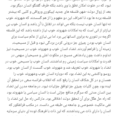
نبود که در خلوت امکان نطق با وی باشد بلکه طرف گفتگو انسان دیگر بود.
بعد از زوال دولت-شهر، فلسفه های جدید اپیکوری ورواقی و کلبی که بیشتر
فلسفه برده ها بود تا اشراف، این دو مفهوم را از هم گسستند که شهروند خوب
نه تنها انسان خوب نیست بلکه می تواند در تقابل با آن باشد و انسان خوب بی
نیازتر از انی است که به امکانات شهروند خوب نیاز داشته باشد که این فلسفه
اگرچه در تئوری به برابری انسانها پی برد اما بی نیازی از عالم سیاست برای
انسان خوب بودن چیزی جز درونی کردن بردگی نبود و قبل از مسیحیت،
زمینه آن را فراهم آوردند. تضاد انسان خوب و شهروند خوب در مسیحیت نیز
تداوم داشت چون پادشاهی مسیح در ملکوت اعلی و مسیحیان سهمی در
قدرت و امکانات سیاست زمینی رم نداشتند، انسان خوب یا مسیحی خوب در
تضاد با شهروند خوب تعریف شد و شهروند خوب گسست از انسان خوب بود.
روسو واکنشی به این تضاد بود که دوباره انسان خوب وشهروند خوب را
همسان و در کل شکاف انسان را رفع کند که انقلاب فرانسه سعی در تحقق آن
ایده بود چون کلیات چیزی جز توافق جزئیات نبود. درجامعه مدرن این تضاد
بین انسان مدنی که سرگرم منافع جزئی است با انسان سیاسی یا شهروند بود
که راه حل هگل برای آن تحقق دولت اخلاقی بود. مارکس راه حل این تضاد را
نفی مالکیت خصوصی و جامعه بی طبقه می دانست. در مکتب فرانفکور که
انسان را دارای ذات می پنداشتند که این ذات با فرهنگ توده ای دنیای سرمایه