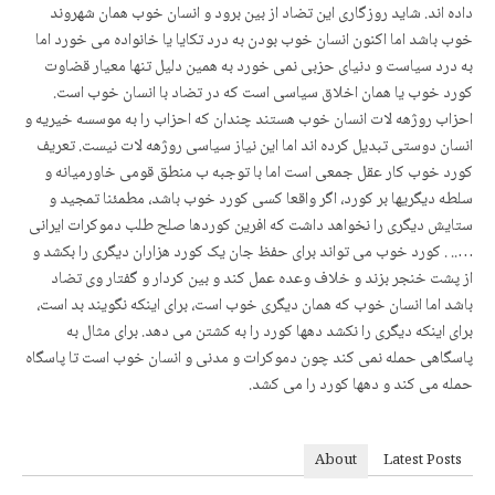
داده اند. شاید روزگاری این تضاد از بین برود و انسان خوب همان شهروند
خوب باشد اما اکنون انسان خوب بودن به درد تکایا یا خانواده می خورد اما
به درد سیاست و دنیای حزبی نمی خورد به همین دلیل تنها معیار قضاوت
کورد خوب یا همان اخلاق سیاسی است که در تضاد با انسان خوب است.
احزاب روژهه لات انسان خوب هستند چندان که احزاب را به موسسه خیریه و
انسان دوستی تبدیل کرده اند اما این نیاز سیاسی روژهه لات نیست. تعریف
کورد خوب کار عقل جمعی است اما با توجبه ب منطق قومی خاورمیانه و
سلطه دیگریها بر کورد، اگر واقعا کسی کورد خوب باشد، مطمئنا تمجید و
ستایش دیگری را نخواهد داشت که افرین کوردها صلح طلب دموکرات ایرانی
….. . کورد خوب می تواند برای حفظ جان یک کورد هزاران دیگری را بکشد و
از پشت خنجر بزند و خلاف وعده عمل کند و بین کردار و گفتار وی تضاد
باشد اما انسان خوب که همان دیگری خوب است، برای اینکه نگویند بد است،
برای اینکه دیگری را نکشد دهها کورد را به کشتن می دهد. برای مثال به
پاسگاهی حمله نمی کند چون دموکرات و مدنی و انسان خوب است تا پاسگاه
حمله می کند و دهها کورد را می کشد.
About
Latest Posts