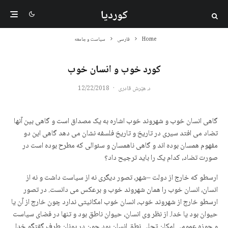
کوردیا
Home
فارسی
سیاست و جامعه
کورد خوب و انسان خوب
د. هێرش قادری
·
12/22/2018
گاهی انسان خوب و شهروند خوب اشاره به یک مصداق است و گاهی بین آنها
تضاد می افتد سیری در تاریخ و تاریخ فلسفه نشان می دهد گاهی این دو
مفهوم همسان بوده اند و گاهی ناهمسان و سئوالی که مطرح بوده است در
صورت تضاد، کدام یک را باید ترجیح داد؟
ارسطو که خارج از دولت –شهر، تصور دیگری نه از سیاست داشت و نه از
انسان، انسان خوب را همان شهروند خوب و برعکس می دانست. در تصور
ارسطو خارج از شهروند خوب، انسان خوب امکانیتی ندارد چون خارج از آن یا
حیوان بود یا خدا. از نظر وی انسان، حیوان ناطق بود و تنها در فضای سیاست
و حوزه عمومی امکان تجلی نطق انسان بود چون در یونان طرف گفتگو خدا