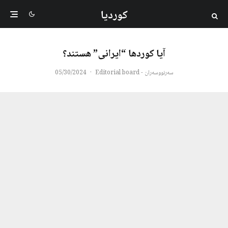
کوردیا
آیا کوردها “ایرانی” هستند؟
سەرنووسەران - Editorial board
·
05/30/2024