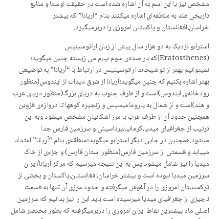
مشخص نیز با این اسم بە آن اشارە شدە است.در حقیقت اوستا و منابع
تاریخی هند بە منطقەای اشارە میکنند بنام “آریانا” کە بیشتر
خراسان،افغانستان و پاکستان امروزی را دربرمیگیرد.
استرابو نزدیک بە دو هزار سال پیش از زبان اراتوسینیس
(Eratosthenes)کە در صدەی سوم پ،م می زیستە چنین میگوید؛
نمیتوانیم بهتر از توضیحات اراتوسینیس در ارتباط با “آریانا” بە توضیعی
بهتر اشارە بکنیم کە چنین میگوید؛آریانا از شرق دیدات از ایندوس(منظور
رودخانەی ایندوس)است و از طرف جنوب بە دریای بزرگ(منظور دریای عرب
و هند)است و از شمال بە پارومامیسیس و زنجیرە کوهها تا دروازەی قزوین
همچنین حدود آن از طرف غرب با مرز اشکانیان مشخص میشود وبە این
ترتیب از جغرافیای میدیا،کرمانیا،پرتاسینی و سرزمین فارس جدا
میشود.همچنین در جایی دیگر استرابو میگوید؛منطقەی بنام “آریانا” امتداد
مییابد و قسمتی از سرزمین فارس(منظور استان فارس) و جزءی از خاک
میدیا را نیز شامل میشود.پس بە این نتیجە میرسیم کە مرکز آریانا/ایران
سرزمین میدیا نبودە است و بیشتر خراسان،افغانستان،پاکستان و بخشی از
ترکمنستان امروزی را در آغوش میگرفتە و حدود مرزی آن تنها بە قسمت
ناچیزی از جغرافیای میدیا میرسیدە است.باید این را نیز بدانیم کە سرزمین
اصلی ماد بیشترین نقاط ایران امروزی را دربرمیگرفتە کە بطور مختصر شامل