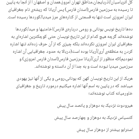
کل آترپاسیان/آذربایجان،مناطق تهران امروز،همدان و اصفهان ا از آنجا بە پایین
تا رسیدە بە سرزمین فارس(استان فارس) پس آریانا کە ریشەی نام جغرافیای
ایران امروزی است تنها بە قسمتی از کنارەهای مرز میدیا/کوردها رسیدە است.
دەها تاریخ نویس یونانی و رومی دربارەی فارس/اخامنیها و مید/کوردها
نوشتەاند گرچە هیچ کدام از این تاریخ نویسان حتی کوچکترین اشارەای بە
جغرافیای ایران امروزی نکردەاند بلکە چیزی کە از آن حرف زدەاند تنها اشارە
کردن بە منطقەی آری/آریانا بودە است(دربالا بە حدود جغرافیایی آن اشارە
نمودیم)کە منظور از آری/آریانا سرزمین فارس(استان فارس امروزی) و
سرزمین میدیا نبودە است و بە جدا از آن دانستە و نوشتەاند.
هریک از این تاریخ نویسان کهن کە یونانی،رومی و یکی از آنها نیز یهودی
میباشد کە در پایین بە اسم آنها اشارە میکنیم درمورد تاریخ و جغرافیای
خاورمیانە کتاب نوشتەاند؛
هیرودوت نزدیک بە دوهزار و پانصد سال پیش
کتسیاس نزدیک بە دوهزار و چهارصد سال پیش
استرابو بیشتر از دوهزار سال پیش