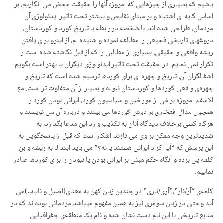
باشیم که بسیاری از چیزهایی که امروزه آنها را حقیقت محض می انگاریم، بر
اساس گایه ای اشتباه و بر مبنای نقایص و بیشتر تحت تاثیر ایدئولوژی آن
مردمان، طراحی شده اند. بالشخصه در رابطه با تاریخ کورد و کوردستان،
دروغهای تاریخی فجیعی را مطالعه نموده و شنیده ام، از اینرو برای یافتن
ریشه واقعی و حقیقی، بسیاری از مطالبی را که از قبل نگاشته شده است را
تکرار نمی نمایم. در حقیقت تحت تاثیر ایدئولوژی دیگران یا بهتر است بگویم
اشغالگران آن، تاریخ و چهره ای برای کوردها ترسیم شده است که تاریخ و
چهرەی واقعی کوردها و کوردستان نبوده و بسیار از آن متفاوت تر است. مع
الاسف، امروزه برخی از مورخین و سیاسیون کورد، ایرانی بودن کورد را
همچون مدال افتخاری بر دوش کوردها می بینند و درباره آن می نویسند و
هرگاه کسی برخلاف دیدگاه آنان به تکذیب و رد این مدعا بگدازد، به
شدیدترین وجه ممکن بر وی می تازند. آشکار است کە قبل از پاسخگویی به
این پرسش که “آیا اکراد ایرانی هستند یا نه؟” می باید ابتدائا به ریشه و بن
کلمه پی برده و آنگاه حکم مبنی بر ایرانی بودن یا نبودن را برای کوردها صادر
نماییم.
کلمەی “آر/ئار”،”آری/ئاری” در چندین زبان کهن بە معنای(اصیل و نایاب)می
آید وحتی در زبان سومری نیز بە همین مفهوم میباشد.مردمانی بودەاند کە در
منابع تاریخی با این نام دست نشان شدە و نام یک منطقەی جغرافیایی