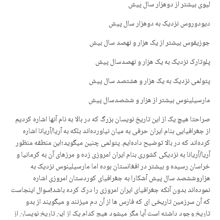
لیوی بیشتر از دوهزار سال پیش
دیودوروس نزدیک بە دوهزار سال پیش
جوزیفوس بیشتر از یک هزار و نهصد سال بیش
پلوتارک نزدیک بە یک هزار و نهصدسال پیش
پتولمی نزدیک بە یک هزار و هشتصد سال پیش
مارسیلینوس بیشتر از هزار و ششصدسال پیش
صراحتا هیچ یک از این تاریخ نویسان بزرگ کە در بالا بە نام آنها اشارە کردیم
از جغرافیایی بنام ایران حرفی بە میان نیاوردەاند بلکە بە آریا/آریانا اشارە
کردەاند کە در بالا توضیح دادەایم. پتولمی چنین میگوید؛این منطقە منظور
آریا/آریانا بە نزدیکی کشوری بنام ایران امروزی زدە و مرزهای آن بە کرمانیا و
خراسان رسیدە و بیشتر در افغانستان بودە اما مارسیلینوس نزدیک بە
هزاروششصد سال پیش آشکارا بە جغرافیای کوردستان امروزی اشارە
نمودەاند بدون آنکە جغرافیای ایران امروزی را درک کردە باشد!سوال اینجاست
کە آن سرزمین تاریخی ای کە فارس ها از آن دم میزنند و میگویند از بدو
تاریخ وجود داشتە است آیا مگر میشود هیچ کدام یک از این تاریخ نویسان از