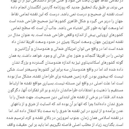
در تمامی نقاط جهان، یافت می شود و حتی مراکز دانشگاهی نیز از آن بهره
می برند، بر طبق یک تحقیق جدید که روزنامه گاردین انگلستان انجام داده
است، نقشه ای صحیح و درست نمی باشد. درست که این نقشه تمامی نقاط
جهان را دربر می گیرد و شکل ظاهری کشورها نیز صحیح طراحی شده است
اما وسعت آنها به طور کلی اشتباه می باشد. جالب آن است که سطح تمامی
کشورهای اروپایی بیش از اندازه واقعی طراحی شده است. به عنوان مثال در
نقشه امروزین جهان، وسعت امریکا چیزی در حدود وسعت افریقا نشان داه
شده است اما در واقع می توان امریکای شمالی و هندوستان و آرژانتین و
تونس را در افریقا گنجاند و هنوز جای خالی ای وجود خواهد داشت. به همان
گونه کشورهای اسکاندیناوی نیز به اندازه هندوستان گسترده و بزرگ نشان
داده شده اند اما در واقع هندوستان سه برابر این کشورها وسیعتر است. شکی
نیست که بیضوی بودن کره زمین همیشه برای طراحان نقشه، مشکل ساز بوده
است اما علت اصلی در واقع این مسئله نیست، بسیاری مواقع نقشه ها ارتباط
مستقیم با ذهنیت و اعتقادات طراحانشان دارند و بر اثر تفکرات آنها، دگرگون
شده اند. فلذا در برخی از نقشه های ابتدایی دین مسیحیت، جهت شمال را با
شرق نشان دادەاند! چرا که انها بر آن بوده اند که انسایت از شرق و از باغهای
عدن برآمده و از اینرو در این نقشه ها شرق را به سمت بالا انتقال داده اند. اما
در نقشه اسلامی همان زمان، جنوب امروزین در بالای نقشه و کره، ترسیم شده
است. بگذارید زیاد از مطلب اصلی فاصله نگیریم، اما باید بر این حقیقت واقف