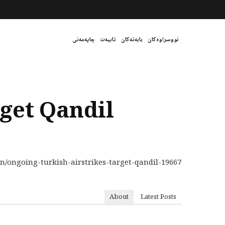
نووسراوەکان
بابەتەکان
تایبەت
چاپەمەنی
rget Qandil
an/ongoing-turkish-airstrikes-target-qandil-19667
About
Latest Posts