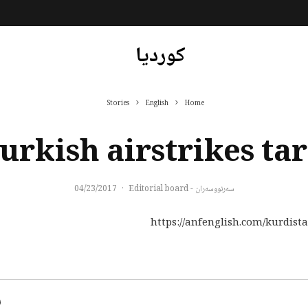
کوردیا
Stories
English
Home
rkish airstrikes ta
سەرنووسەران - Editorial board
·
04/23/2017
https://anfenglish.com/kurdist
س