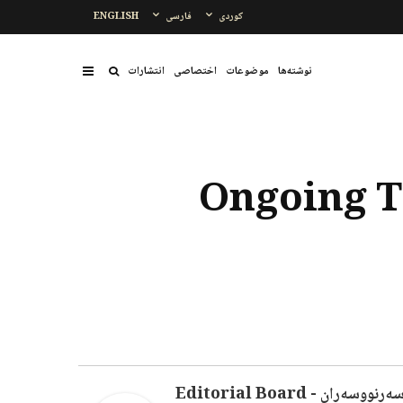
کوردی
فارسی
ENGLISH
نوشتەها
موضوعات
اختصاصی
انتشارات
Ongoing Tu
ەرنووسەران - Editorial Board