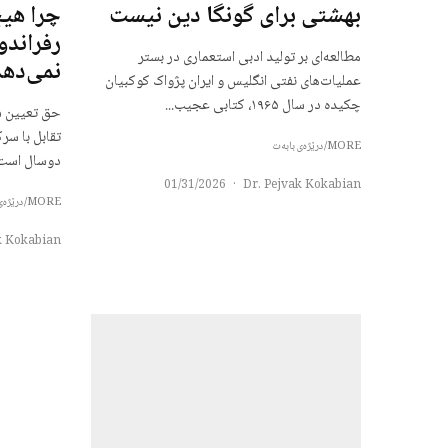
بهشتی برای گونگا دین نیست
چرا هیچ
رفراندو
مطالعه‌ای بر تولید ادبی استعماری در بستر
نمی‌دهد
عملیات‌های نفتی انگلیس و ایران پژواک کوکبیان
چکیده در سال ۱۹۶۵، کتابی عجیب...
حق تعیین س
تقابل با سر
MORE/درێژەی بابەت
دوسال است 
01/31/2026
·
Dr. Pejvak Kokabian
MORE/درێژەی بابەت
k Kokabian