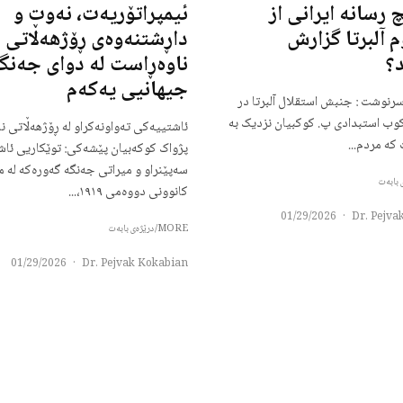
 رسانه ایرانی از
ئیمپراتۆریەت، نەوت و
م آلبرتا گزارش
داڕشتنەوەی ڕۆژهەڵاتی
؟
ناوەڕاست لە دوای جەنگ
جیهانیی یەکەم
رنوشت : جنبش استقلال آلبرتا در
کوب استبدادی پ. کوکبیان نزدیک به
ئاشتییەکی تەواونەکراو لە ڕۆژهەڵاتی ن
که مردم...
پژواک کوکەبیان پێشەکی: توێکاریی ئا
سەپێنراو و میراتی جەنگە گەورەکە لە م
کانوونی دووەمی ١٩١٩،...
01/29/2026
·
Dr. Pejva
MORE/درێژەی بابەت
01/29/2026
·
Dr. Pejvak Kokabian