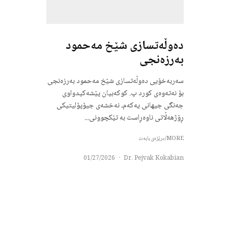
دەوڵەتسازی شێخ مەحمود
بەرزەنجی
سەربەخۆیی دەوڵەتسازی شێخ مەحمود بەرزەنجی
بۆ نەتەوەی کورد پ. کوکەبیان پێشەکیدواوی
جەنگی جیهانی یەکەم، نەخشەی جیۆپۆلیتیکی
ڕۆژهەڵاتی ناوەڕاست بە تێکچوونی...
MORE/درێژەی بابەت
01/27/2026
·
Dr. Pejvak Kokabian