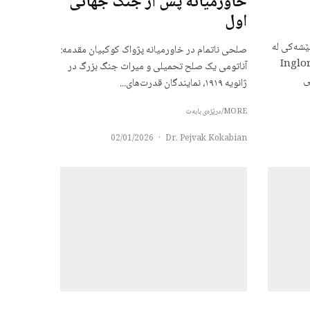
خاورمیانه پس از جنگ جهانی
اول
پێشەکی لە
صلحی ناتمام در خاورمیانه پژواک کوکبیان مقدمه:
ی ئابڕووبەر (Inglorious
آناتومی یک صلح تحمیلی و میراث جنگ بزرگ در
نی
ژانویه ۱۹۱۹، نمایندگان قدرت‌های...
MORE/درێژەی بابەت
02/01/2026
·
Dr. Pejvak Kokabian