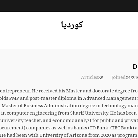
کوردیا
D
Articles
88
Joined
04/25
 entrepreneur. He received his Master and doctorate degree 
e holds PMP and post-master diploma in Advanced Management f
rk, Master of Business Administration degree in technology 
e in computer engineering from Sharif University. He has been
 university teacher, and economic analyst for public and priva
rocurement) companies as well as banks (TD Bank, CIBC Bank) 
. He had been with University of Arizona from 2020 as program