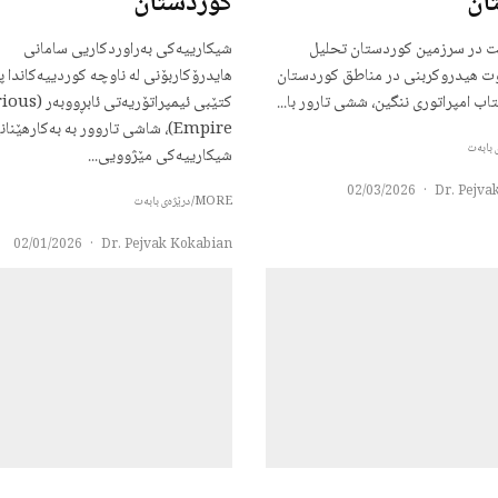
ان
کوردستان
ت در سرزمین‌ کوردستان تحلیل
شیکارییەکی بەراوردکاریی سامانی
ت هیدروکربنی در مناطق کوردستان
هایدرۆکاربۆنی لە ناوچە کوردییەکاندا 
اب امپراتوری ننگین، ششی تارور با...
کتێبی ئیمپراتۆریەت
Empire)، شاشی تاروور بە بەکارهێنا
شیکارییەکی مێژوویی...
02/03/2026
·
Dr. Pejva
MORE/درێژەی بابەت
02/01/2026
·
Dr. Pejvak Kokabian