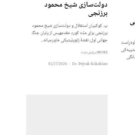
دولت‌سازی شیخ محمود
برزنجی
ی
پ. کوکبیان استقلال و دولت‌سازی شیخ محمود
برزنجی برای ملت کورد مقدمهپس از پایان جنگ
جهانی اول، نقشهٔ ژئوپلیتیکی خاورمیانه...
اوەڕاست
شتییەکی
MORE/درێژەی بابەت
انگی
01/27/2026
·
Dr. Pejvak Kokabian