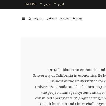
کوردی
فارسی
ENGLISH
نوشتەها
موضوعات
اختصاصی
انتشارات
Dr. Kokabian is an economist and
University of California in economics. H
Business at the University of Yo
University, Canada, and bachelor’s degre
the project manager, systems analyst,
consulted energy and EP (engineering, p
consult business and Fintec challenges