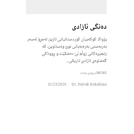
دەنگی ئازادی
پژواک کوکەبیان کوردستانیانی ئازیز، ئەمڕۆ لەسەر
بەربەستی بەرەبەیانی نوێ وەستاوین، کە
زنجیرەکانی زوڵم لێ دەشکێت و ڕووناکی
گەشاوەی ئازادی تاریکی...
MORE/درێژەی بابەت
01/23/2026
·
Dr. Pejvak Kokabian