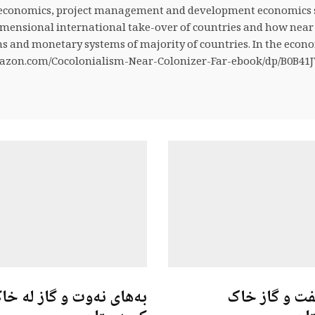
 economics, project management and development economics sub
mensional international take-over of countries and how near 
ns and monetary systems of majority of countries. In the econ
azon.com/Cocolonialism-Near-Colonizer-Far-ebook/dp/B0B41JW
فت و گاز خاک
بەهای نەوت و گاز لە خا