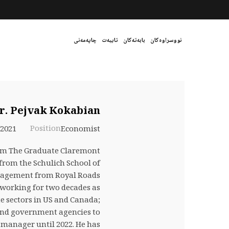
نووسراوەکان
بابەتەکان
تایبەت
چاپەمەنی
r. Pejvak Kokabian
/2021
Position
Economist
from The Graduate Claremont
rom the Schulich School of
management from Royal Roads
 working for two decades as
te sectors in US and Canada;
and government agencies to
 manager until 2022. He has