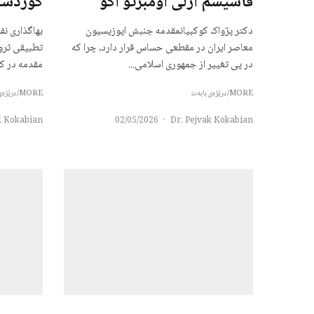
فاشیسم ازلی اومبرتو اکو
کوردست
دکتر پژواک کوکبیانمقدمه جنبش اپوزیسیون
بهاگذاری نف
معاصر ایران در مقطعی حساس قرار دارد، چرا که
تطبیقی ثرو
در پی تغییر از جمهوری اسلامی...
مقدمه در کت
MORE/درێژەی بابەت
MORE/درێژەی بابەت
k Kokabian
02/05/2026
·
Dr. Pejvak Kokabian