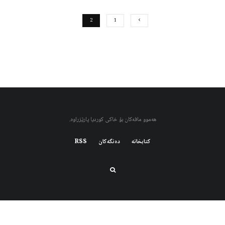
2
1
هەموو مافەکان بۆ خاکی کوردیا پارێزراوە.
کتابخانه
دەنگەکان
RSS