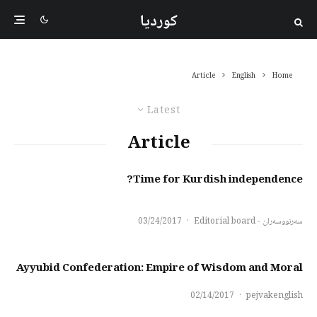
کوردیا
Article
English
Home
Latest
Article
Time for Kurdish independence?
سەرنووسەران - Editorial board
·
03/24/2017
Ayyubid Confederation: Empire of Wisdom and Moral
02/14/2017
·
pejvakenglish