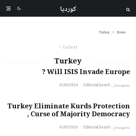
کوردیا
Turkey
Home
Latest
Turkey
Will ISIS Invade Europe ?
سەرنووسەران - Editorial board
·
05/06/2016
Turkey Eliminate Kurds Protection
, Curse of Majority Democracy
سەرنووسەران - Editorial board
·
05/03/2016