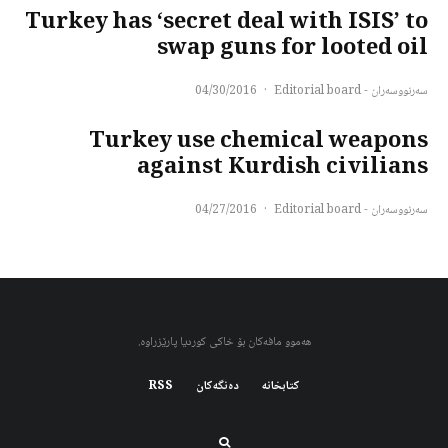
Turkey has ‘secret deal with ISIS’ to
swap guns for looted oil
سەرنووسەران - Editorial board
·
04/30/2016
Turkey use chemical weapons
against Kurdish civilians
سەرنووسەران - Editorial board
·
04/27/2016
هەموو مافەکان بۆ خاکی کوردیا پارێزراوە.
کتابخانه
دەنگەکان
RSS