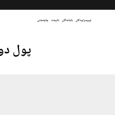
نووسراوەکان
بابەتەکان
تایبەت
چاپەمەنی
پول دو