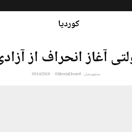
کوردیا
لتی آغاز انحراف از آزاد
سەرنووسەران - Editorial board
·
09/14/2018