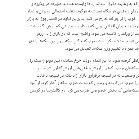
ده که به رعایت دقیق استانداردها وابسته هستند صورت می‌پذیرد و
و رقبای هر بنگاه نسبت به هرگونه تقلب احتمالی در وزن و عیار
ب را از چرخه خارج می‌کند. بنابراین نباید در انتشار پول به بازار
ته، در به جریان افتادن پولی که به طور مصنوعی کم‌ارزش نگه داشته
 ایجاد می‌کند.فرض کنید که سکه‌های طلا با وزن یک اونس در بازار دست به دست می‌شود. بعد از چند سال این سکه‌ها مستهلک شده و ۱۰درصد از وزنشان کاسته می‌شود. واضح است که در بازار آزاد، ارزش
ر خارج می‌شوند. مثلا ممکن است ضرب‌کنندگان سکه، وزن این سکه‌ها را تنها
 همراه با تغییر وزن سکه‌ها تعدیل می‌شود.
 گرفته شود. با این اقدام دولت «نرخ مبادله» بین دونوع سکه را
سکه‌های جدید کمتر از ارزش واقعی‌شان ارزش‌گذاری شوند.در
ضعیت نه در نتیجه برقراری بازار آزاد بلکه در نتیجه دخالت
) ضرب می‌کردند و زمانی که دولت ضرب سکه را آغاز کرد، از آنجا
 افکار عمومی هم‌چنان به سکه‌هایی که بخش خصوصی ضرب می‌کرد، اعتماد بیشتری داشت، بخش خصوصی از ضرب سکه منع شد. حتی تا سال ۱۸۴۸ سکه‌هایی که بخش خصوصی ضرب می‌کرد، در کالیفرنیا در گردش
ەرنووسەران - Editorial Board