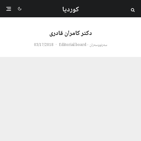
کوردیا
دکتر کامران قادری
سەرنووسەران - Editorial board
·
03/17/2018