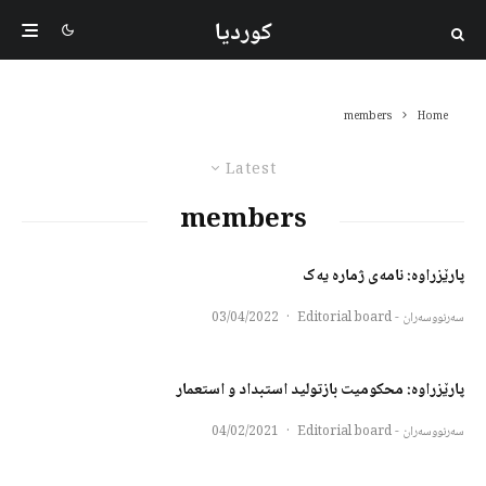
کوردیا
members
Home
Latest
members
پارێزراوه‌: نامەی ژمارە یەک
سەرنووسەران - Editorial board
·
03/04/2022
پارێزراوه‌: محکومیت بازتولید استبداد و استعمار
سەرنووسەران - Editorial board
·
04/02/2021