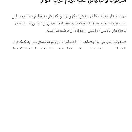
سرکوب و تبعیض علیه مردم عرب‌ اهواز
وزارت خارجه آمریکا در بخش دیگری از این گزارش به «ظلم و ستم» پیاپی
علیه مردم عرب‌ اهواز اشاره کرده و «مصادره اموال آن‌ها برای استفاده در
پروژه‌های دولتی» را یکی از موارد آن برشمرده است.
«تبعیض سیاسی و اجتماعی – اقتصادی» در زمینه دسترسی به کمک‌های
اقتصادی، مجوزهای تجاری و فرصت‌های شغلی برای عرب‌های اهواز، کردها،
بهایی‌ها و بلوچ‌ها از دیگر موارد یادشده در این گزارش است.
وزارت خارجه آمریکا در بخش دیگری از این ارزیابی، به گزارش «العربیه»
درباره آدم‌ربایی و بازداشت حبیب‌ فرج‌الله‌چعب، معروف به حبیب اسیود،
شهروند دو تابعیتی ایرانی – سوئدی نیز پرداخته است.
اسیود که دبیرکل جنبش «النضال» از گروه‌های عرب اهوازی مخالف جمهوری
اسلامی است، در اکتبر 2020 در سفری به استانبول و ساعاتی پس از ورود به
ترکیه توسط یک باند قاچاق بین‌المللی به رهبری «ناجی شریف زیندشتی»
ربوده و از طریق مرز زمینی به نهادهای اطلاعاتی ایران تحویل داده شد.
«گزارش سالانه وزارت خارجه آمریکا درباره ارزیابی حقوق بشر در ایران» به