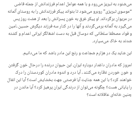
می‌شنود به تبریز می‌رود و با همه عوامل اعدام فرزندانش از جمله قاضی
“موسوی تبریزی” روبرو می‌شود تا بتواند پیکر فرزندانش را به روستای آلمانه
در مریوان برگرداند. او پیکر غرق به خون پسرانش را بعد از هشت روز پس
می‌گیرد به آلمانه برمی‌گردند و آنها را در کنار سه فرزند دیگرش حسین ،امین
و فواد مصطفا سلطانی که دوسال قبل به دست اشغالگر ایرانی اعدام و کشته
شدند به خاک می‌سپارد.
این شاید یک در هزارم شجاعت و رنج این مادر باشد که ما می‌دانیم.
امروز که مادران داغدار دوباره ایران، این حیوان درندە را درحال خون گرفتن
و خون خوردن نظاره می‌کنند ، آیا درد و اندوه مادران کوردستان را درک
خواهند کرد؟ با این همه جنایت آیا فرصتی جهت بخشایش است؟ آیا این انفال
را پایانی هست؟ چگونه می‌توان از درندگی ایران پرهیز کرد؟ آیا ماندن در
چنین خانەای عاقلانه است؟