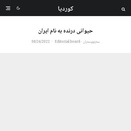
کوردیا
حیوانی درنده به نام ایران
سەرنووسەران - Editorial board
·
08/24/2022