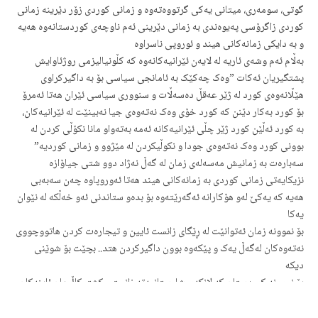
گوتی، سومەری، میتانی یەکی گرتووەتەوە و زمانی کوردی زۆر دێرینە زمانی
کوردی زاگرۆسی پەیوەندی بە زمانی دێرینی ئەم ناوچەی کوردستانەوە هەیە
و بە دایکی زمانەکانی هیند و ئوروپی ناسراوە
بەڵام ئەم وشەی ئاریە لە لایەن ئێرانیەکانەوە کە کڵونیالیزمی روژئاوایش
پشتگیریان ئەکات ”وەک چەکێک بە ئامانجی سیاسی بۆ بە داگیرکراوی
هێڵانەوەی کورد لە ژێر عەقڵ دەسەڵات و سنووری سیاسی ئێران هەتا ئەمرۆ
بۆ کورد بەکار دێنن کە کورد خۆی وەک نەتەوەی جیا نەبینێت لە ئێرانیەکان،
بە کورد ئەڵێن کورد ژێر چڵی ئێرانیەکانە ئەمە بەتەواو مانا نکۆڵی کردن لە
بوونی کورد وەک نەتەوەی جودا و نکوڵیکردن لە مێژوو و زمانی کوردیە”
سەبارەت بە زمانیش مەسەلەی زمان لە گەڵ نەژاد دوو شتی جیاۆازە
نزیکایەتی زمانی کوردی بە زمانەکانی هیند هەتا ئەوروپاوە چەن سەبەبی
هەیە کە یەکێ لەو هۆکارانە ئەگەرێتەوە بۆ بدەو ستاندنی ئەو خەڵکە لە نێوان
یەکا
بۆ نموونە زمان ئەتوانێت لە ڕێگای زانست ئایین و تیجارەت کردن هاتووچووی
نەتەوەکان لەگەڵ یەک و پێکەوە بوون داگیرکردن هتد.. بچێت بۆ شوێنی
دیکە
بۆ نموونە کوردستان کە لانکەی شارستانیەتە زانستی کشتوکاڵ یان ئاینەکان
و زانستی فەلەک ناسی و ماتماتیک ژمارە کە لێرەوە ئەرواتە ناو نەتەوەیەکی
دیکەش وشەی زمانەکە ژمارە لەگەڵ خۆی دەبات بۆ ناو زمان و کلتووری