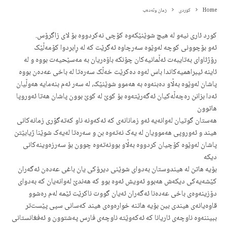
Home
کوردی
زمان وئەدەب
کورد ئاری نیەو لە هیچ شوێنێکەوە کۆچی نەکردووە بۆ لای زاگرۆس.
ئەو بۆچوونی کوچە لەوێوە سەرچاوە ئەگرێت کە لە ڕابردوا کۆمەڵێک
رۆژئاوای بەتایبەت ئەڵمانیەکان چۆنکە باۆەریان بە مەسێحیەت بووە و لە
ئاینە ئیبراهمیەکاندا باس لەوە دەکرێت خەڵک سەرەتا لە باخی عەدەن بووە
پاشان لەوێوە بەڵاو دەبنەوە بە هەموو شوێنێک، لە سەر ئەم بنەمایە هەوڵیان
ئەدا بزانن رەچەڵەکیان ئەگەرێتەوە بۆ کوێ لە کوێ بوون پاشان هەتا ئەوروپا
هاتوون
هەستان گوتیان لەوانەیە ئەو زمانانەی کە ئەکەونە ناو کەتەگۆری زمانەکانی
هیند و ئەوروپی هەموویان لە یەک نەتەوە بن و سەرەتا لەیەک شوێنا ژیابێتن
پاشان لەوێوە کۆچیان کردووە بەڵاو بوونەتەوە چوون بۆ سەرزەوینەکانی
دیکە
بۆیە هاتن لە هیندوستان بەدوای شوێنی دیرۆکی یان باغی عەدەن ئەگەران
کێشەیەکی دیکەش هەبوو ئەویش ئەوە بوو کە هەندێ لەوانەیان کە بەدوای
دۆزینەوەی باخی عەدەنا ئەگەران ئەیان گووت ناکرێت ئێمە لەم رەشوو
قاوەیانەی هیندی بین بۆیە هاتنە خوارەوەی هیند کەسانی سپی پێست‌تر
ببیننەوە ناوچەی ئاریانا کە ئەکەوێتە ناوچەی فارس پەشتوون و ئەفغانستانی