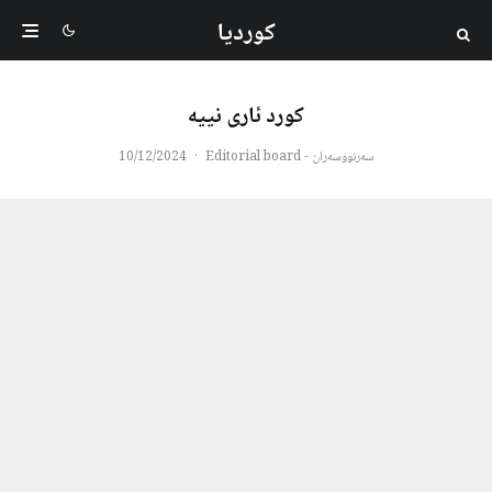
کوردیا
کورد ئاری نییه
سەرنووسەران - Editorial board
·
10/12/2024