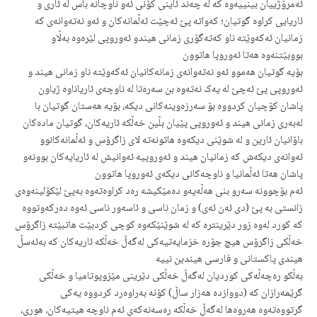
ئەمرۆژییان بینییەوە کە لە چەند ئاینی کۆنی ئەو ناوچانە باس لە ئاری و
ئاریایی کراوە گوتیان؛ کەواتە پێ ئەچێت ئەڵمانەکان و ئەو نەتەوانەی کە
زمانیان ئەکەوێتە ناو کەتەگۆری زمانی هیندو ئەوروپی لێرەوە بەڵاو
بووبێتنەوە هەتا ئەوروپا هاتوون
بۆیە گوتیان هەموو ئەو نەتەوانەی زمانەکانیان ئەکەوێتە ناو زمانی هیند و
ئەوروپی پێ ئەچێ لە یەک نەتەوە بن سەرەتا لە ناوچەی ئاریاناوە ژیاون
پاشان کۆچیان کردووە بۆ سەرزەوینەکانی دیکە، بۆیە هەستان گوتیان با
لەبەری زمانی هیند و ئەوروپی پێیان بڵین خەڵکە ئاریەکان، گوتیان مادەکان
باۆانیان ئارین و لە شوێنی دیکەوە هاتونەتە لای زاگرۆس و ئەڵمانەکانوو
ئەوانەی دیکەش کە زمانیان هیند و ئەوروپیە ئەوانیش لە ئاریایەکان بوونەو
پاشان هەتا ئەڵمانیا و ناوچەکانی دیکەی ئەوروپا هاتوون
ئەم بۆچوونە سەرو بنی هەڵەیەو دەمێکیشە رەد کراوەتەوە بەپێ لێکۆلینەوەی
زانستی بە پێ (دی ئەن ئەی) و زمان ناسی و ئاسەور ناسی ئەوە دەرکەوتووە
کە کورد لەوە زور دێرینترە کە لە شوێنێکەوە کوچی کردبێت هاتبێتە زاگرۆس
خەڵکی زاگرۆس هیچ جۆرە خزمایەتیەکی لەگەڵ خەڵکە ئاریەکان کە بەئەسڵ
هیندی پاکستانی و فارسی هیندین نییە
بەڵکو رەچەڵەکی کوردیان لەگەڵ خەڵکی دێرینی مێزوپوتامیا و خەڵکی
گرێمەرازان کە (دووازدە هەزار ساڵ) کۆنە بەراوەرد کردووە یەکی
گرتووەتەوە هەروەها لەگەڵ خەڵکە رەسەنەکەی ئەم ناوچە هیتیەکان، هوری،