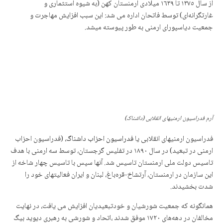
از سال ‌۱۳۷٥ تا ۱٦۳۹ میلادی ارمنستان کهن (به شیوه استثماری و
غارتگرانەای) توسط فاتحان اداره می شد: این سبب افزایش مهاجرت و
جمعیت دیاسپورای ارمنی به طور پیوسته میشد.
آرم فدراسیون ارمنیهای انقلابی (داشناک)
فدراسیون ارمنیهای انقلابی یا
فدراسیون احزاب داشناگ
، (فدراسیون احزاب
ارمنی در تبعید) در سال ۱٨۹۰ در تفلیس گرجستان، توسط سە ارمنی با هدف
تاسیس دولت ملی ارمنستان تاسیس شد. آنها سپس با تاسیس چهار شاخه از
این سازمان در ارمنستان، آرتشاخ-قرەباغ، لبنان و ایران فعالیتهای خود را
شدت بخشیدند.
همانگونه که جمعیت شورشیان و خودتبعیدیان افزایش می یافت، در نهایت
مخالفان در دهەهای ۱۷۲۰ موفق شدند ،اتحاد و شورشی به رهبری دیوید بیگ