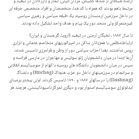
ارامنه شبکەای از صدها کشیش، مردان آئینی، تجار و بازرگانان در تبعید و
مرتبط باهم بودند که همراه با کدخدا، متخصصان و افراد متخصص حرفە ای
در داخل سرزمین ارمنستان روسیه، یک طبقه سیاسی و رهبری سیاسی
غیرمتمرکز ولی متحد دور یک پیام و هدف واحد تشکیل داده بودند.
تا سال ۱٨٨۷ ، نخبگان ارمنی در تبعید (اروپا، گرجستان و ایران)
ارتباط‌منظمی با همزبانان ساکن در امپراتوریهای متخاصم عثمانی و تزاری
روس نداشتند. بعدا احزاب سیاسی دور از وطن و فرامرزی تاسیس شدند:
آن‌ها ابتدا در میان دانشجویان ژنو سوئیس و مهاجران در مارسی فرانسه و
سپس در میان دانشجویان دانشگاه های روسیه با الهام از سوسیالیسم انقلابی
و سرانجام در سرزمینهای داخل دو حزب هنچاک (Hnchag) و داشناگ
(Dashnag) را در سالهای ۱٨٨۷ و ۱٨۹۰ تاسیس کردند. اولی بیشتر برمبنای
ایدئولوژی سوسیالیسم استوار بود و دیگری تمرکز ناسیونالیستی، هرچند هر
دو به شدت ناسیونالیست بودند. بعداً جناح بورژوازی ، سوسیالیست و
کمونیست از آن‌ها منشق شدند ، اما هیچ‌گاه هدف ایجاد وطن مشترک و
ناسیونالیسم ارمنی را رها نکردند. آنها بر سر آرمان مشترک و آزادی خاک
مشترک متحد بودند.
جنبش استقلال ارامنه در طول سالیان بالغ و تواناتر شد. در خلال آشفتگی
احزاب و نیروهای مسلح و نظامی، این پیشگامی اخلاقی و معنوی یک رهبر بود