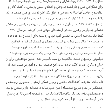
سالهای (۱٨۷۰-۱٨٤۰) روشنفکران و تحصیلکردگان به این نتیجه رسیدند که
برای همگرایی ملی و بازگشت به وطن و اعتلای میهن پرستی، با کمک کادر و
انقلابیون حزب، آنها نیاز به معرفی و خلق یک زبان نوشتاری ملی متحد دارند.
بلاخره در سال ۱٨٤٤ زبان نوشتاری رسمی ارمنی تاسیس و تائید شد.
از سال ۱۷۹۰ تا ۱٨٨۹ ، در طول ۱۰۰ سال ارمنیان در غربت و دیاسپورای ساکن
عثمانی بسیار در رهبری جنبش ارمنستان موفق عمل کردند. در سال ۱۷۹۰
فقط‌ یک مدرسه ارمنی در تمامی امپراتوری روسیه برای ارمنیان موجود بود،
در مدت ۱۰۰ سال بعد، دولت در تبعید با همکاری کلیسا، کدخدا و خوانین،
تعداد مدرسه‌های ابتدائی ارمنی را به ٥٤۰ عدد رساندند، به طور متوسط
سالی ٥ مدرسه ارمنی، و به ازای هر ۳۷۰۰ ارمنی یک مدرسه، برای جمعیت ۲
میلیونی ارمنیهای تحت حاکمیت روسیه تاسیس شد. چنین موفقیتی برای آن
زمان و مکان حیرت انگیز بوده است. این توسعه سواد و آموزش سبب شد که
آن‌ها عمده صنف و پیشه های صنعتگری تمام خاورمیانه را در اختیار خود
بگیرند. در صنعت چاپ، روزنامە نگاری، طبع و نوشت افزار، نقره کاری و
طلاجات ، عتیقه، اکتشافات معادن و زمین همگی ارمنیان حضوری برجسته و
چشمگیر در تمام تاریخ صدساله اخیر خاورمیانه داشتەاند. بازار سنتی تولید
و صنعتکاری نقره دیاربکر (ئامەد)‌کاملا یک بازار و تیمچه ارمنی تا زمان نسل
کشی آن‌ها بوده و پس از آن هم کم و بیش فعال بود.