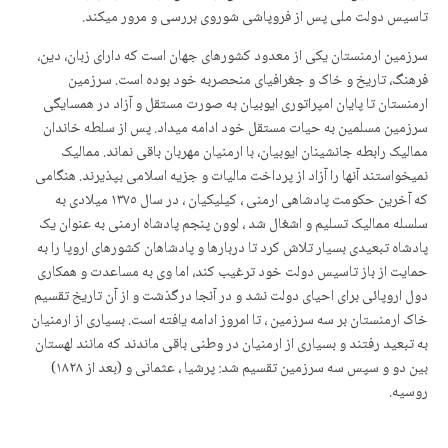
تاسیس دولت ملی پس از فروپاشی شوروی بررسی و مرور میکند.
سرزمین ارمنستان یکی از معدود کشورهای جهان است که دارای زبان، دین،
فرهنگ، تاریخ و خاک و جغرافیای منحصربە خود بوده است. سرزمین
ارمنستان تا پایان امپراتوری ایوبیان بە صورت مستقل و آزاد در همسایگی
سرزمین مسلمین به حیات مستقل خود ادامه میداد. پس از سلطه خاندان
ممالیک رابطه جانشینان ایوبیان، با ارمنیان مهربان باقی نماند. ممالیک
نمیخواستند آنها را آزاد از پرداخت مالیات و جزیه اسلامی بپذیرند. هنگامی
که آخرین حکومت پادشاهی ارمنی ، کیلیکیان ، در سال ١٣٧٥ میلادی به
سلسله ممالیک تسلیم و اشغال شد ، لوون پنجم پادشاه ارمنی به عنوان یک
پادشاه تبعیدی بسیار تلاش کرد تا دربارها و پادشاهان کشورهای اروپا را به
حمایت از باز تاسیس دولت خود ترغیب کند، اما وی به مساعدت و همکاری
دول اروپائی برای احیای دولت نشد و در آنجا درگذشت و از آن تاریخ تقسیم
خاک ارمنستان بر سه سرزمین ، تا امروز ادامه یافته است. بسیاری از ارمنیان
به تبعید رفتند و بسیاری از ارمنیان در وطنی باقی ماندند که مانند لهستان
بین دو و سپس سه سرزمین تقسیم شد: پرشیا ، عثمانی و (بعد از ۱٨۲٨)
روسیه.