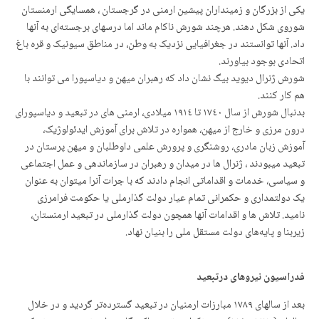
یکی از بزرگان و زمینداران پیشین ارمنی در گرجستان ، همسایگی ارمنستان
شوروی شکل دهند. هرچند شورش ناکام ماند اما درسهای برجستەای به آنها
داد. آنها توانستند در جغرافیایی نزدیک بە وطن، در مناطق سیونیک و قره باغ
اتحادی بوجود بیاورند.
شورش ژنرال دیوید بیگ نشان داد که رهبران میهن و دیاسپورا می توانند با
هم کار کنند.
بدنبال شورش از سال ۱۷٤۰ تا ۱۹۱٤ میلادی، ارمنی های در تبعید و دیاسپورای
درون مرزی و خارج از میهن، همواره در تلاش برای آموزش ایدئولوژیک،
آموزش زبان مادری، روشنگری و پرورش علمی داوطلبان و میهن پرستان در
تبعید میبودند ، ژنرال ها در میدان و رهبران در سازماندهی و عمل اجتماعی
و سیاسی، خدمات و اقداماتی انجام دادند که با جرات آنرا میتوان به عنوان
یک دولتمداری و حکمرانی تمام عیار دولت گذارملی یا حکومت فرامرزی
نامید. تلاش ها و اقدامات آنها همچون دولت گذارملی در تبعید ارمنستان،
زیربنا و پایەهای دولت مستقل ملی را بنیان نهاد.
فدراسیون نیروهای درتبعید
بعد از سالهای ۱۷٨۹ مبارزات ارمنیان در تبعید گستردەتر گردید و در خلال