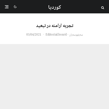
کوردیا
تجربه ارامنه در تبعید
سەرنووسەران - Editorial board
·
05/04/2021