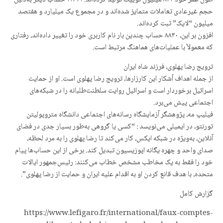
طول عمر خود ۸۴۳ میلیون توییت تولید کرده‌اند. ۱۱۴۲۱ حساب دیگر به‌دلیل
حجم غیرعادی تعاملات متمایز شده‌اند و در مجموع یک میلیارد و هفتصد
میلیون “لایک” ثبت کرده‌اند.
افزون بر این، ۸۸۳۰ حساب چندین بار نام کاربری خود را تغییر داده‌اند، رفتاری
که معمولاً با عملیات‌های هماهنگ مرتبط است.
ترویج رضا پهلوی، فرزند شاه ایران
از جمله اهداف آشکار این کارزارها، ترویج رضا پهلوی است. او از حمایت
اسرائیل برخوردار است و اسرائیل روایت سلطنت‌طلبانه را در شبکه‌های
اجتماعی پیش می‌برد.
فیلیپ مه، پژوهشگر آزمایشگاه رسانه‌های اجتماعی دانشگاه متروپولیتن
تورنتو، در ایمیلی می‌نویسد : “کسی یا گروهی به‌طور بسیار جدی در فضای
آنلاین، به‌ویژه در شبکه ایکس، کار می‌کند تا رضا پهلوی را به مرد لحظه،
صدای واحد و چهره یگانه اپوزیسیون تبدیل کند. برخی از این حساب‌ها پیام
خود را فقط به یک مخاطب مشخص خطاب می‌کنند: رئیس‌جمهور ایالات
متحده، با هدف قانع کردن او به اقدام علیه ایران و حمایت از رضا پهلوی”.
گزارش کامل
https://www.lefigaro.fr/international/faux-comptes-