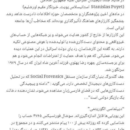
در سایه، جنگ دیجیتال اسرائیل علیه جمهوری اسلامی
(Stanislas Poyet استانیسلاس پویت، خبرنگار مقیم اورشلیم)
در ماه‌های اخیر، پژوهشگران و متخصصان حوزه اطلاعات نادرست شاهد رشد
چشمگیر کارزارهای هماهنگ تأثیرگذاری بوده‌اند که مخاطب آن‌ها جامعه
ایرانی است.
این کارزارها از خارج از کشور هدایت می‌شوند و بر شبکه‌هایی از حساب‌های
غیرواقعی و محتوای دست‌کاری‌شده یا تولیدشده با هوش مصنوعی تکیه
دارند. به گفته این کارشناسان، رد پای دولت اسرائیل در این عملیات دیده
می‌شود، عملیاتی که هم با هدف حمایت از اعتراضات انجام می‌شود و هم
برای برجسته‌سازی چهره رضا پهلوی، فرزند آخرین شاه ایران که در سال ۱۹۷۹
سرنگون شد.
جف گلدبرگ، بنیان‌گذار سازمان مستقل Social Forensics که در تحلیل
دست‌کاری‌های دیجیتال تخصص دارد، می‌گوید : “دامنه و پیچیدگی
دست‌کاری‌هایی که در فضای فارسی‌زبان مشاهده می‌شود، نشان‌دهنده دخالت
یک بازیگر دولتی است”…
“دیپلماسی الگوریتمی”
این پویایی‌ها قابل اندازه‌گیری‌اند. سوشال فورنسیکس ۴۷۶۵ حساب را
شناسایی کرده که روزانه بیش از ۱۰۰ پیام منتشر می‌کنند و در مجموع در