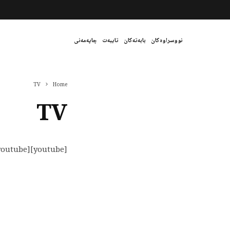
نووسراوەکان
بابەتەکان
تایبەت
چاپەمەنی
TV
Home
TV
[youtube]PLuV9CjFzIx4Je5mYCKNfmLMTK_Jj1nyRZ[/youtube]