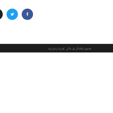
هەموو مافەکان بۆ خاکی کوردیا پارێزراوە.