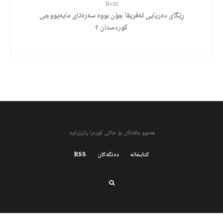
Next
ڕێگای دەریایی ئەفریقا چۆن بووە سەرەتای مایەپووچی
کوردستان ؟
هەموو مافەکان بۆ خاکی کوردیا پارێزراوە.
کتابخانه
دەنگەکان
RSS