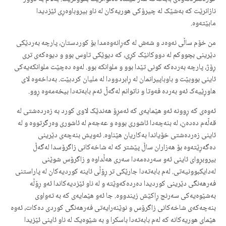
نازانرێت کە بەشێک لە چیرۆکی هوریەکان لە ناو بیروباوەڕی ئێزدیدا
مابێتەوە.
من خۆم ساڵی نەوەد و شەش لە گەڕانەوەمدا بۆ کوردستان، پارچە بەردێکی
دێرینی بچووکم لە دووکانێک کڕی، کە دیوێکی تاوس بوو و دیوەکەی تری
ڕۆژ، پارچە بەردەکە کونی تێدا بوو و ملوانکە بوو. لەوە دەچێت ملوانکەیەکی
ئاینی بووبێت و باوباپیرانمان لە ڕابردوودا لە ملیان کردبێت. بەداخەوە لای
هاوڕێیەک ئەو بەردە فەوتا و ناتوانم لەگەڵ ئەم بابەتەدا بیخەمەوە ڕوو.
ئەوەی کە ڕوونە ئەو هێمایەی کە ئەمڕۆ هەندێک لاوی کورد بە زەردەشتی لە
قەڵەم دەدەن، لە بنەچەدا ئاشوری بووە و عەجەم لە ئاشوری وەرگرتووە و لە
ئاینی زەردەشتی خۆیاندا بەکاریان هێناوە. ئەویش بنەچەی دێرینی
دەگەڕێتەوە بۆ هەزاران ساڵ پێشتر کە لە شاخەکانی زاگرۆسدا لەگەڵ
بیروبڕوای ئاینی ئەو سەردەمەدا سەری هەڵداوە و زاگرۆس شوێنی
لەدایکبوونیەتی. لەم بابەتەدا جارێکی تر ڕۆڵی ئاینە کوردیەکان لە پاراستنی
فەرهەنگی دێرینی کوردیدا دەردەکەوێتە و لە ناو ئێزدیەکاندا ئەو ڕۆڵە
بەشێوەیەکی سەرنج ڕاکێش زیندووە. جا ئەو هێمایەی کە بە تەواوی
بنەچەکەی شاخەکانی زاگرۆس و نوێنەرایەتی فەرهەنگی کوردی دەکات، ئەوە
هێمای هوریەکانە کە لەم بابەتەدا باسکرا و بە شێوەیک لە ناو ئاینی ئێزیدا