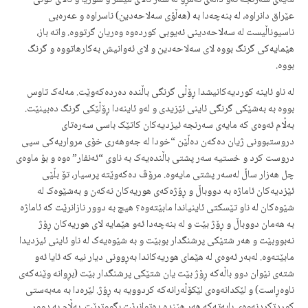
مایەی سەرنجە ئەو داڵەی ئەمڕۆ لە سەر ئاڵای میسر و سوریا و ئاڵای کۆنی
عێراق دانراوە، لە بنەچەدا بە (هەڵۆی سەلاحەدین) ناسراوە و عەرەبی
ناسیوناڵیست لە سەلاحەدینی ئەیوبی کوردەوە وەریان گرتووە. واتە باز،
هێمایەکی گرنگ بووە لای سەلاحەدین و لای ئەوانیش بەکارهاتووە و گرنگ
بووە.
لە ناو ئاینە کوردیەکانیشدا ڕۆڵی گرنگی باڵندە دەردەکەوێت. مەلەک تاوس
بووە بە بەشێکی گرنگی ئاینی ئێزیدی و لەو ئاینەدا ڕۆڵێکی گرنگ دەبینێت.
بەڵام ئەوەی کە مایەی سەرنجە ئیزدیەکان کاتێک باسی سەرەتای
دروستبوونی ژیان دەکەن دەڵێن “خودا لە جەوهەری خۆی مرواریەکی سپی
دروست کرد و خستیە سەر پشتی باڵندەیەک بە ناوی “ئەنفار” ەوە و بۆ ماوەی
چل هەزار ساڵ لەسەر پشتی مایەوە. مرۆڤ دەکەوێتە پرسیار، تۆ بڵێی
ئێزدیەکان ئاماژە بە دووباڵ و ڕۆژەکەی هوریەکان نەکەن و بەشێوەک لە
شێوەکان لە ناو تێسکتی ئاینیاندا مابێتەوە؟ هیچ بە دوور نازانرێت کە ئاماژە
بە هەمان دووباڵ و ڕۆژ بێت و لە بنەچەدا ئەو هێمایە لای هوریەکان ڕۆژ
نەبووبێت و هەر شتێکی پرشنگدار بوبێت و بە شێوەیەک لە ناو ئاینی ئیزدیدا
مابێتەوە. لەبەر ئەوەی لە هێمای هوریەکاندا بەڕوونی دیار نیە کە ئایا ئەو
شتەی نێوان دوو باڵەکە ڕۆژ بێت یان شتێکی پرشنگدار بێت (بڕوانە وێنەکەی
ناوەڕاست) و لێکدانەوەی لێکۆڵەرانەکە کردوویە بە ڕۆژ. لێرەدا بە مەبەستی
کوردتکردنەوەی بابەتەکە هەر هێندە دەتوانرێت بگووترێت. بەڵام بە دوور