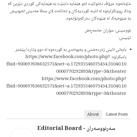
ماوەتەوە. مرۆڤ دەتوانێت ئەو هێمایە دابنێت بە هێمایەکی کوردی دێرین کە
وەک ڕوونکرایەوە لە ئاینە کوردیەکان و تەنانەت لای سەلاحەدینی ئەیوبیش
بە شێوەیەک لە شێوەکان دەرکەوتۆتەوە.
نووسینی: سۆران حەمەڕەش
تێبینی:
بابەتی ئاینی زەردەشتی و پەیوەندی بە کوردەوە لە دوو وتاردا پێشتر
باسکراوە. https://www.facebook.com/photo.php?
fbid=900697636632571&set=a.172935546075454.31040.10
0000770292893&type=3&theater
https://www.facebook.com/photo.php?
fbid=900697636632571&set=a.172935546075454.31040.10
0000770292893&type=3&theater
About
Latest Posts
سەرنووسەران - Editorial Board