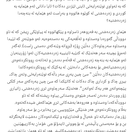
کە بە تەواوی نوێنەرایەتی ئاینی ئێزدی دەکات؟ ئایا دانانی ئەم هێمایە بە
کوردی و زەردەشتی لە کوێوە هاتووە و بەڕاست ئەو هێمایە لە بنەچەدا
زەردەشتیە؟
هێمای زەردەشتی بە فەروهەر ناسراوە و پێکهاتووە لە پیاوێکی ڕیشن کە لە ناو
دووباڵی گەورەدا وەستاوە و ئەڵقەیەکی بە دەستەوەیە. ئەو شوێنەی کە تێیدا
وەستاوە سەرچاوەکان دەڵێن ڕۆژە (بڕوانە وێنەکەی دەستی ڕاست). ئەگەر
ئەمڕۆ بچیتە سەر هەندێک لە کتێبە ئاینییە زەردەشتیەکان، ئەوا زۆرینەیان
ئەو هێمایە بە بنەچە زەردەشتی لە قەڵەم دەدەن و تەنانەت ڕوونکردنەوەی
زەردەشتیانەش بۆ بەشەکانی دادەنێن. لە یەکێک لە ڕوونکردنەوەکاندا
زەردەشتیەکان دەڵێن ” سێ چین پەڕی سەر باڵەکە نوێنەرایەتی وتەی چاک،
بیری چاک و کرداری چاک دەکات لە کاتێکدا کە سێ چین پەرەکەی سەر کلکی
پێچەوانەی هەر یەک لەوانەن”. هەندێک سەرچاوەی تری زەردەشتی، زانیاری
زۆر ووردتر دەدەن لەسەر شێوەی وەستانی پیاوە ڕیشنەکە کە لە ناو
دووباڵەکەدا وەستاوە و هەروەها بەشەکانی تری هێماکەش شیدەکەنەوە.
بەڵام ڕوونکردنەوەی هەر شتێکی مێژووییی، بێ پەنابردن بۆ سەرچاوە،
زۆرجار دەمانباتە ناو خەیاڵ و فەنتازیاوە و لێکدانەوەکان دەشێت لایەنگرانە
بن و بۆ مەبەستی پاڵپشتی لە بۆچوونی ئایدۆلۆجی خۆمان بەکاریبهێنین.
لەوە دەچێت ڕوونکردنەوەی زەردەشتیەکانیش هەر لە ناو هەمان بازنەدا بێت.