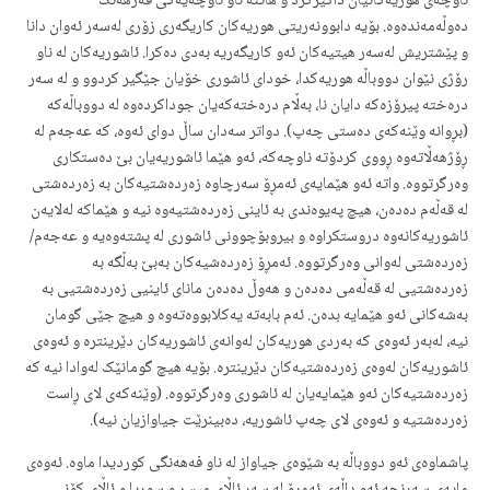
ناوچەی هوریەکانیان داگیرکرد و هاتنە ناو ناوچەیەکی فەرهەنگ
دەوڵەمەندەوە. بۆیە دابوونەریتی هوریەکان کاریگەری زۆری لەسەر ئەوان دانا
و پێشتریش لەسەر هیتیەکان ئەو کاریگەریە بەدی دەکرا. ئاشوریەکان لە ناو
رۆژی نێوان دووباڵە هوریەکدا، خودای ئاشوری خۆیان جێگیر کردوو و لە سەر
درەختە پیرۆزەکە دایان نا، بەڵام درەختەکەیان جوداکردەوە لە دووباڵەکە
(بڕوانە وێنەکەی دەستی چەپ). دواتر سەدان ساڵ دوای ئەوە، کە عەجەم لە
ڕۆژهەڵاتەوە ڕووی کردۆتە ناوچەکە، ئەو هێما ئاشوریەیان بێ دەستکاری
وەرگرتووە. واتە ئەو هێمایەی ئەمڕۆ سەرچاوە زەردەشتیەکان بە زەردەشتی
لە قەڵەم دەدەن، هیچ پەیوەندی بە ئاینی زەردەشتیەوە نیە و هێماکە لەلایەن
ئاشوریەکانەوە دروستکراوە و بیروبۆچوونی ئاشوری لە پشتەوەیە و عەجەم/
زەردەشتی لەوانی وەرگرتووە. ئەمڕۆ زەردەشیەکان بەبێ بەڵگە بە
زەردەشتیی لە قەڵەمی دەدەن و هەوڵ دەدەن مانای ئاینیی زەردەشتیی بە
بەشەکانی ئەو هێمایە بدەن. ئەم بابەتە یەکلابووەتەوە و هیچ جێی گومان
نیە، لەبەر ئەوەی کە بەردی هوریەکان لەوانەی ئاشوریەکان دێرینترە و ئەوەی
ئاشوریەکان لەوەی زەردەشتیەکان دێرینترە. بۆیە هیچ گومانێک لەوادا نیە کە
زەردەشتیەکان ئەو هێمایەیان لە ئاشوری وەرگرتووە. (وێنەکەی لای ڕاست
زەردەشتیە و ئەوەی لای چەپ ئاشوریە، دەبینرێت جیاوازیان نیە).
پاشماوەی ئەو دووباڵە بە شێوەی جیاواز لە ناو فەهەنگی کوردیدا ماوە. ئەوەی