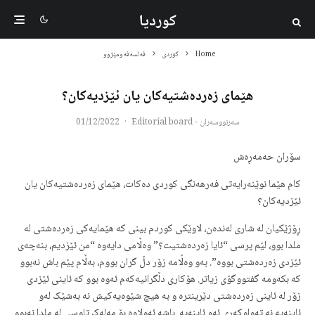
کوردیا
Home
کوردی
فه‌لسه‌فەومێژوو
هێمای زەردەشتیەکان یان ئێزدیەکان؟
سەرنووسەران - Editorial board
·
01/12/2022
سۆران حەمەڕەش
کام هێما نوێنەرایەتی فەرهەنگی کوردی دەکات، هێمای زەردەشتیەکان یان
ئێزدیەکان؟
ڕۆژێکیان لە شاری لەندەن، لاوێکی کوردم بینی کە هێمایەکی زەردەشتی لە
ملدا بوو، لێم پرسی “ئایا زەردەشتیت؟” وەڵامی دایەوە “من ئێزدیم، بنەچەی
ئێزدی زەردەشتی بووە”. بەو وەڵامە زۆر دڵ گران بووم، بەڵام پێم باش نەبوو
کە بکەومە گفتووگۆی زیاتر. هۆکاری دڵگرانیەکەم ئەوە بوو کە ئاینی ئێزدی
زۆر لە ئاینی زەردەشتی دێرینترە و بە هیچ شێوەیەکیش نە بەشێک لەو
ئاینەیە نە تەواوکەری ئەو ئاینەیە. باشە ئەولاوە بۆ مەلەک تاوسی لە ملدا نەبوو