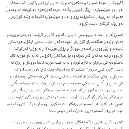
(گوپێکلی تەپە) ناسراوە و دەکەوێتە نزیک شاری ئورفەی باکوری کوردستان.
لەو دوو شوێنەوارەدا ڕۆڵی ئاینیی باڵندە دەردەکەوێتەوە، بەتایبەت لە چەتەڵ
هەیوکدا بە ڕوونی دەکەوێتە ڕوو و لە ناو شوێنەوارەکانیدا بە وێنە گوزارش
لەو ڕۆڵە گرنگەی باڵندە کراوە.
ئەم ڕۆڵەی باڵندە لە بیروباوەڕی ئاینیی، لە چیاکانی زاگرۆسدا بەردەوام بووە و
دەیان وێنەی هەڵکەندراو گوزارش لەوە دەکەن. دایانا ستاین لێکۆڵینەوەیەکی
تایبەت و زۆر ووردی لەسەر دووباڵ و ڕۆژی هوریەکان لە نوزی/کەرکوکدا
کردووە و بنەچەکەی گەڕاندۆتەوە بۆ چیاکانی زاگرۆس کە لە ناو هوریەکاندا
بەشێوەیەکی فراوان بەکارهاتووە و لە نەخشە هوریەکاندا دووباڵ و ڕۆژەکە
لەسەر “درەختی پیرۆز” جێگیر کراوە (بڕوانە وێنەکەی ناوەڕاست). واتە
دووباڵ و ڕۆژی جێگیرکراو لەسەر درەختی پیرۆز لای هوریەکان ڕوویداوە و
لای ئەوان ڕۆڵێکی سەرەکی هەبووە. ئەم دووباڵ و ڕۆژە دواتر چووتە وڵاتی
میسری دێرینەوە و لەوێش لەسەر نەخشە میسریەکان دەبینرێت. بەڵام لای
هوریەکان ڕۆڵێکی گرنگی پێدراوە و لەسەر درەختی پیرۆز جێگیرکراوە. بۆیە
ئەمڕۆ ئەو کتێبانەی لەسەر هوریەکان دەردەکرێن زۆرجار بەرگی کتێبەکە ئەو
هێما هوریەی لەسەرە (بروانە وێنەکەی ناوەڕاست).
ئاشوریەکان، بەپێی تێکستەکانی خۆیان، بیابان نشین بوون. ووردە ووردە