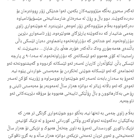
ئەگەر سەیری بەڵگە مێژووییەکان بکەین، ئەوا شتێکی زۆر ڕوونترمان بۆ
دەردەکەوێت. دوو باڵ و ڕۆژ، لە سەرەتای شارستانیەتی مێسۆپۆتامیاوە
دەرکەوتووە بەڵام مێژووەکەی زۆر لەوەش دێرینترە. لە شوێنەواری زاوی
چەمی شانیدار کە دەکەوێتە پارێزگای هەولێرەوە، زۆر ئاسەواری دێرین
دۆزراوەتەوە. لەو شتانەی کە دۆزراونەتەوە پاشماوەی دەیان ئێسکی باڵی
باڵندەی هەمەجۆری وەک داڵەکەر خۆرە، هەڵو، باز، شاباز… دەبینرێت. لە
ڕاستیدا لە کۆی هەموو ئەو ئێسکانەی کە دۆزراونەتەوە، لە سەدا٩٠ ی پارچە
ئێسکی باڵن. لێکۆڵەران کاریان لەسەر ئەو ئێسکانە کردووە و گەیشتوونەتە ئەو
ئەنجامەی کە ئەو ئێسکانە شوێنی لەتکردن بۆ مەبەستی خواردنی پێوە نیە.
ئەمڕۆ بە سەدان بابەت لەسەر ئەو شوێنەوارە نووسراوە و زۆرینە کۆکن لەسەر
ئەوەی کە ئەو باڵانە زیاتر لە دوانزە هەزار ساڵ لەمەوبەر بۆ مەبەستی ئاینی و
ڕۆحی بەکارهاتوون و باڵ ڕۆڵێکی تایبەتی هەبووە بۆ مرۆڤە دێرینەکانی ئەو
ناوچەیە.
بەڵام زاوی چەمی بە تەنها نیە، بەڵکو دوو شوێنەواری گرنگی تر هەن کە
یەکێکیان دەکەوێتە تەواوکەری وڵاتی کوردانی ئەمڕۆ و لە نزیک کۆنیەی
نزیک باکوری کوردستانی ئەمڕۆ بە ناوی چەتەڵ هەیوک و نزیکی نۆ هەزار ساڵ
تەمەنیەتی و ئەوی تریان تەمەنی نزیکەی دوانزە هەزار ساڵە و بە گرێ ناڤوکێ