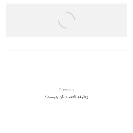
Jalal Hajizadeh
رەچەڵەک و مێژووی زمانی کوردی
Previous
وظیفه اقتصادانان چیست؟