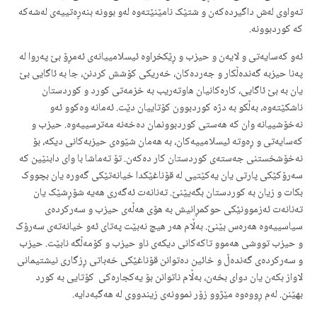
تەواوی لەش داگیردەکەن و شتێک نامێنێتەوە لەو بوونە بنەڕەتییەی لەشەکە
کە کوردبوونە.
ئەو کەسایەتی و لایەن و حیزب و ڕێکخراوە ئیسلامییانەی ئەمڕۆ بێ پەروا لە
پەنا حیزبە گەندەڵکار و جەردەکان، خەریکی کۆشش کردنن، جا بە ئاگایی بێ
یان بە بێ ئاگایی، کارەکانیان هاوتەریب بە خزمەتی کورد و کوردستان
ناشکێتەوە، بەڵکو بە دژە کوردبوون کۆتاییان دێت. ئەمانە وەکوو ئەو
نەخۆشییانە وان کە هەستی کوردبوونمان دەخەنە مەترسییەوە. حیزب و
کەسایەتی و ڕەوتە ئیسلامییەکان، بە هەمان شێوەی حیزبەکانی دیکە، بۆ
نەخۆشخستنی جەستەی کوردستان کار دەکەن. تۆ تەماشا با وای دابنێین کە
سەرۆکێکی پارتی یان یەکێتیی لە قۆناغێکدا خیانەتێکی گەورە یان بچووک
بکات و زیان بە کوردستان بگەیێنێ. تەنانەت ئەگەری هەیە شۆڕشێک یان
تەنانەت ئەزموونێکی حوکمڕانیش بە هۆی هەڵەی حیزب و سەرکردەی
سیاسییەوە هەرەس بێنێ. بەڵام هەر هیچ نەبێت پەتای ئەو خیانەتەی سەرۆک
و حیزب تووشی هەموو تاکەکانی دیکەی ناو حیزب و کۆمەڵگە نابێت. حیزب
و سەرکردەی گەندەڵ و خائین دەتوانن قۆناغێکی خەباتی ڕزگاری نیشتیمانی
لاواز بکەن یان دوای بخەن، بەڵام ناتوانن بۆ یەکجارەکی کۆتایی بە کورد
بهێنن. لەم ڕووەوە مێژوو زۆر نموونەی زیندووی لە هەگبەدایە.