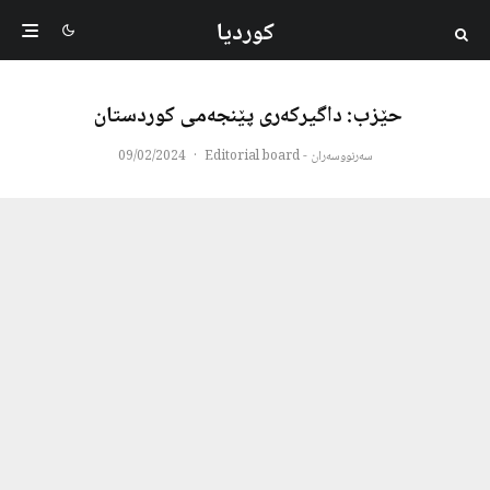
کوردیا
حێزب: داگیرکەری پێنجەمی کوردستان
سەرنووسەران - Editorial board
·
09/02/2024