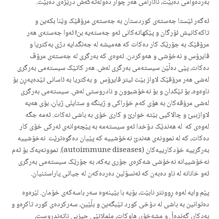
بەردەوامی دەبێت، نائارامی هەر چوار دەوڵەتەکەش درێژەی دەبێت.
ئەگەر ئێستا جەستەی کوردستان بە جەستەی مرۆڤێک وێنا بکەین و
تاکەکانیش ئۆرگان و پێکهاتەکانی ئەو جەستەیە بن! ئەوا جەستەی هەر
مرۆڤێک بە جۆرێک کار دەکات کە هەمیشە لە جەنگدایە دژی بەکتریا و
ڤایرۆس و نەخۆشی و هەوکردن. ئەوەی کە بەرگری لە جەستەی مرۆڤ
دەکات، پێی دەڵێن سیستەمی بەرگری لەش. هەر کاتێک سیستەمی بەرگری
لەشی هەر مرۆڤێک لاواز بێت ئیتر ڤایرۆس و بەکتریا بە ئاسانی تێدەپەڕن بۆ
ناوەوە، بۆ تێکدان و بۆ نەخۆشبوون و نادروستی لەش. سیستەمی بەرگری
لەشی مرۆڤەکان بە هۆی کەم خۆراکی و ژینگە و ستایلی ژیان، بۆی هەیە
لاوازببێ و چالاکیی بێتە خوارێ و کاری خۆی بە باشی نەکات. ئەمە جگە
لەوەی کە لە هەندێک دۆخدا ئەو سیستەمە بە پێچەوانەی ئەرکی خۆی کار
دەکات، کە لە نموونەی هەندێ نەخۆشییە کە پێیان دەگوەترێت نەخۆشییە
بەرگرییە خۆدکارییەکان (autoimmune diseases). نموونەیەک بۆ ئەم
نەخۆشییانە نەخۆشی شەکرەی جۆری یەکە، بە جۆرێک سیستەمی بەرگری
ئەو خانانە لە ناو دەبەن کە ئەنسۆلین دەردەکەن لە جیاتی پاراستنیان.
پێم وایە لەوە ڕوونتر نابێت، بۆیە با بێینەوە سەر باسەکەی خۆمان. لێرەوە
دەتوانین به باشی لە دۆخی کورد تێبگەین و بڵێین، سەرکردەی کورد تاکڕەو و
بەدکار، گەندەڵ و مشەخۆر، هاوکات، ململانێی حیزبی ناتەندروست،