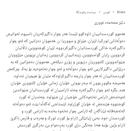
Home
کوردی
سیاسەت وکومەڵگا
دلێر محەمەد نووری
هەموو کوردستانییان تاوەکوو ئێستا هەر چوار داگیرکەریان ناسیوە، ئەوانیش
دەوڵەتانی تورکیا، ئێران، عێراق و سووریا-ن. هەمووان دەزانین کە ئەو چوار
داگیرکەرە خاکی کوردستانیان داگیرکردووە، لێیان کوشتووین، تاڵانیان
کردووین، ڕایان گواستووین، زیندانییان کردووین، زمانیان بڕیوین، مێژوویان
شێواندووین، کلتووریان دزیوین و زۆری دیکەش. هەمووان دەشزانین کە بە
درێژایی داگیرکاریی ئەو چوار دەوڵەتە و ئەو چوار نەتەوەیە، بۆ یەک چرکەش
کوردستانییان لە هەر چوار پارچە داگیرکراوەکە ملیان بۆ هیچیان نەداوە.
هەمیشە مکووڕ بوون لە سەر بوونی خۆیان، زمانی خۆیان، کلتووری خۆیان،
هتد. بگرە ئەو چوار داگیرکەرە چەند ئارامییان لە کوردستانیان شێواندبێ
ئەوەندەش ئارامی نەتەوەکانی خۆشیان لێ شێواوە. چەندیان لە کورد
کوشتووە هێندەش لە خۆیان کوژراوە. ئێستاشی لەگەڵدا بێت ئەو دەوڵەتە
کەلەشەقانە تێناگەن کە ئارامی چوار نەتەوە بەندە بە ئارامی کورد و
کوردستان-ەوە. بەبێ ژیانێکی ئارام بۆ کورد، تورک وعەرەب و فارس ناکرێ
ئارام بژین. بۆیە هەتا جەنگی دژی کورد بەردەوام بێ، بەرگری کوردیش