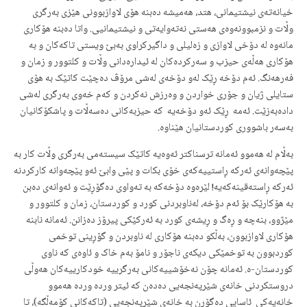
خیانەتەی نیشتیمانی، هتد، هەمیشە دەبنە هۆی لاوازبوونی هێزی بەرگری
وڵات و نزمبوونەوەی هەستی نەتەوایەتی و نیشتیمانیی. واتا دەبنە هۆکاری
مانەوە لە دۆخی لاوازی و زەلیلی و داگیرکراوی بەبێ ویستی تاکەکان و بە
هۆکاری هەڵەی حیزب و سەرکردەکان لە ئیدارەدانی وڵات و کلتوور و زمان و
فەرهەنگ. ئەم دۆخە ڕێک لەو دۆخەی لەشی مرۆڤ دەچێت کاتێک بە هۆی
ستایلی ژیان و جۆری خواردن و وەرزش نەکردن و کەم خەوی بەرگری لەشی
دادەبەزێت. ئەمە ڕێک ئەو دۆخەیە کە حیزبەکانی دەسەڵات و پاشکۆکانیان
بەسەر باشووری کوردستانیان هێناوە.
بەڵام لە هەموو ئەمانە ترسناکتر ئەوەیە کاتێک سیستەمی بەرگری وڵات کار بە
پێچەوانەی ئەرکە ڕاستییەکەی خۆی بکات و پێی وابێ ئەو پێچەوانە کارکردنە
ئەرکە ڕاستەقینەکەیە! لێرەوە دۆخەکە بە تەواوی دەگۆڕێت و ئەوانەی دەبن
بە هۆکارێک بۆ ئەم دۆخە، لەناوبردنی کورد و کوردستان، زمان و کلتوور و
مێژوو، بنەچە و ڕەگ و ڕیشەی کورد بە ئەرکێکی پیرۆز دەزانن. ئەمانە نابنە
هۆکاری لاوازبوون، بەڵکو دەبنە هۆکاری لە ناوبردن و گۆڕینی توخمی
کوردبوون بە توخمێکی دیکەی ناجۆر و نامۆ بەم خاک و ئاوەی کە ناوی
کوردستان-ە. ئەمانە چۆن نەخۆشییەکانی بەرگرییە خودکارییەکان هەوڵی
دروستکردنی خانەی شێرپەنجەیی دەدەن کە ئیتر وردە وردە هەموو
خانەیەکی ئاسایی دەگۆڕن بە خانەی شێرپەنجەیی (تاکەکانی کۆمەڵگە)، تا