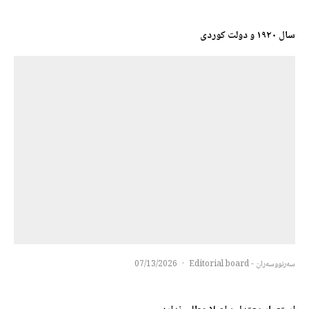
سال ١٩٢٠ و دولت کوردی
سەرنووسەران - Editorial board
·
07/13/2026