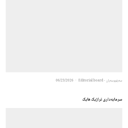
سەرنووسەران - Editorial board
·
06/23/2026
سرمایه‌داری تراژیک هایک