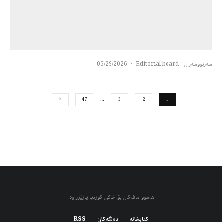
سەرنووسەران - Editorial board
·
05/29/2026
47
…
3
2
1
هەموو مافەکان بۆ خاکی کوردیا پارێزراوە.
کتابخانه
دەنگەکان
RSS