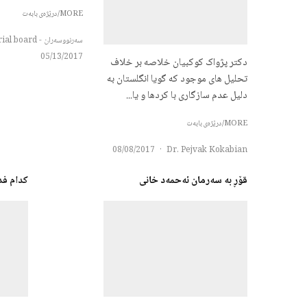
MORE/درێژەی بابەت
سەرنووسەران - Editorial board
05/13/2017
دکتر پژواک کوکبیان خلاصه بر خلاف
تحلیل های موجود که گویا انگلستان به
دلیل عدم سازگاری با کردها و یا...
MORE/درێژەی بابەت
08/08/2017
·
Dr. Pejvak Kokabian
قۆڕ به‌ سه‌رمان ئه‌حمه‌د خانی
کدام فد