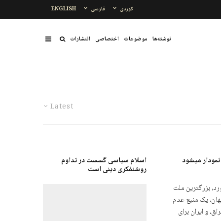
کوردی
فارسی
ENGLISH
نوشتەها
موضوعات
اختصاصی
انتشارات
Latest
نمودار میشود
اسلام سیاسی گسست در تداوم
روشنفکری دینی است
د، بزرگترین ملت
ان، یک منبع عدم
اق، و ایران برای