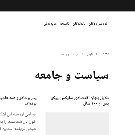
نووسراوەکان
بابەتەکان
تایبەت
چاپەمەنی
Home
فارسی
سیاست و جامعه
سیاست و جامعه
دلایل پنهان اقتصادی سایکس-پیکو
پدر و مادر و همه فامیل
پس از ١٠٠ سال
بوده‌اند
روناهی ارومیه این اشک
خون دل شماستما را ب
شبانی فریفته استاین گ