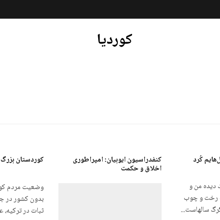
کوردیا
‌هایم کُرد
کنفدراسیون ایوبیان: امپراطوری
کوردستان بزرگ 
اخلاق و حکمت
 دیده من و
وضعیت مردم کور
ه رخت و چوب
بدون کشور در جه
رگ سالهاست...
ثبات در ترکیه، عر