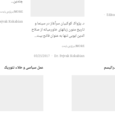
چندین...
MORE/درێژەی بابەت
·
Pejvak Kokabian
د. پژواک کوکبیان سرآغاز در سینما و
تاریخ متون زبانهای خاورمیانه از صلاح
الدین ایوبی تنها به عنوان فاتح بیت...
MORE/درێژەی بابەت
03/25/2017
·
Dr. Pejvak Kokabian
رالیسم
عمل سیاسی و خلاء تئوریک