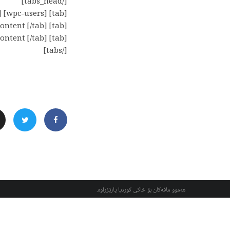
[/tabs_head]
[tab] [wpc-users] [/tab]
[tab] Tab 2 | Your Content [/tab]
[tab] Tab 3 | Your Content [/tab]
[/tabs]
هەموو مافەکان بۆ خاکی کوردیا پارێزراوە.