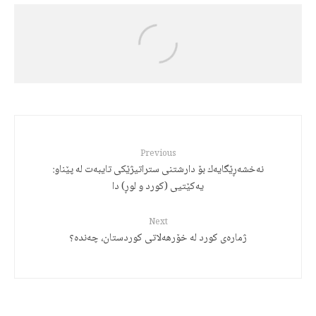
Jalal Hajizadeh
رەچەڵەک و مێژووی زمانی کوردی
Previous
نه‌خشه‌ڕێگایه‌ك بۆ دارشتنی ستراتیژێكی تایبه‌ت له‌ پێناو:
یه‌كێتیی (كورد و لوڕ) دا
Next
ژمارەی کورد لە خۆرھەلاتی کوردستان، چەندە؟