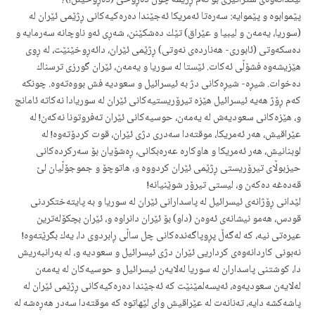
لێكدانه‌وه‌ی ستراتیژی بۆ ئه‌م ڕژێمه‌ چۆن ده‌ڕوخێ (ده‌ڕوخێنن!)؟
پێموابوه‌ و پێموایه‌: سه‌ره‌تا ئه‌مریكا ئه‌جێندا ده‌ره‌كیه‌كانی ڕژێمی ئێران له‌
(سوریا، یه‌مه‌ن و لیبیا و عێراق) تێك ده‌شكێنن، شه‌ڕی ئه‌و ناوچانه‌ سه‌رمایه‌ و
ده‌سكه‌وتی (ئابوری- هه‌نارده‌ی نه‌وتی) ڕژێمی ئێران، دائه‌ڕوخێنێت، له‌ ڕوی
هێزیشه‌وه‌ فشۆڵی ئه‌كات. ئێستا له‌ سوریا و یه‌مه‌ن، ئێران گورزی ترسناك
ده‌خوات. شیڕه‌- شیڕه‌كانی دژ به‌ ئیسرائیل و سعودیه‌ فش بووه‌ته‌وه‌. چونكه‌
كه‌م ڕۆژ هه‌یه‌ ئیسرائیل هێزه‌ تیرۆریستیه‌كانی ئێران له‌ سوریادا نه‌كاته‌ ئامانج
و، هێزه‌كانی سعودیه‌ش له‌ یه‌مه‌ن، حوسیه‌كانی ئێران ته‌فروتونا نه‌كه‌ن! له‌
عێراقیش، هه‌ر ئه‌مریكا، موقته‌دا سه‌دری دژی ئێران، قوت كردۆته‌وه‌! له‌
لوبنانیش، هه‌ر ئه‌مریكا و هاوكاره‌ عه‌ره‌بكانی، ڕه‌شۆیان بۆ سه‌ركرده‌كانی
حیزبوڵای تیرۆریستی ڕژێمی ئێران كردووه‌ و، هاتوچۆ و جموجۆڵیان لێ
قه‌ده‌غه‌ ده‌كه‌ن و، لیستی تیرۆر شوێنیانه‌!
لێدانی ڕۆژانه‌ی ئیسرائیل له‌ پاسدارانی ئێران له‌ سوریا و به‌ پایته‌ختكردنی
قودس، هه‌مو نیشانه‌ی ئه‌وه‌ن (داو) بۆ ئێران دانراوه‌ و، ئێران بچكۆله‌ترین
عیره‌تی نیه‌، كه‌ له‌گه‌ڵ پڕوپاگه‌نده‌كانی چل ساڵی ڕابردوی دا، یه‌ك بگرێته‌وه‌!
نه‌بونی كاردانه‌وه‌ی كرداریی ئێران دژی ئیسرائیل و سعودیه‌ و، له‌ به‌رانبه‌ریش
دا، كوشتنی پاسداران له‌ سوریا له‌لایه‌ن ئیسرائیل و حوسیه‌كان له‌ یه‌مه‌ن
له‌لایه‌ن سعودیه‌وه‌، ئه‌یسه‌لمێنێت كه‌ ئه‌جێندا ده‌ره‌كیه‌كانی ڕژێمی ئێران له‌
پاشه‌كشه‌ دایه‌، ته‌نانه‌ت له‌ عێراقیش وای لێهاتوه‌ كه‌ موقته‌دا سه‌در هه‌ڕه‌شه‌ له‌