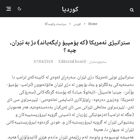
کوردیا
Home
کوردی
سیاسەت وکومەڵگا
ستراتیژی ئه‌مریكا (كه‌ پۆمپیۆ ڕایگه‌یاند) دژ به‌ ئێران،
چیه‌ ؟
سەرنووسەران - Editorial board
·
07/04/2018
ستراتیژی نوێی ئه‌مریكا دژی ئێران، سه‌ره‌ڕای ئه‌وه‌ی له‌ كابینه‌كه‌ی ترامپ دا
ده‌سته‌یه‌كی یه‌كگرتو و یه‌ك بۆچون له‌ دژی ئێران هاتۆته‌بوون (ترامپ- پۆمیۆ-
بۆڵتن- جینیا هاسپێڵ- ئایه‌توڵا میك) كه‌ پۆسته‌ گرنگه‌كانی (سه‌رۆكی
ئه‌مریكا- وه‌زیری ده‌ره‌وه‌- ڕاوێژكاری ئاسایشی نه‌ته‌وه‌یی- لێپرسراوی سی ئای
ئه‌ی- لێپرسراوی مه‌له‌فی ئێرانی سی ئای ئه‌ی)یان به‌ده‌سته‌وه‌یه‌، هه‌ر هه‌مویان
(جگه‌ له‌ ترامپ) ئه‌زمونێكی زۆریان له‌ ناسینی گروپه‌ تیرۆریستییه‌كان و
پشتیوانی ئێران له‌ گروپه‌ تیرۆریستیه‌كان و، خودی كرده‌وه‌ تیرۆریستییه‌كانی
ئێران له‌ جیهان دا، هه‌یه‌!
هه‌میشه‌ نوسیومه‌ و وتومه‌: ئه‌م ڕژێمه‌ی ئێران ماده‌م هێزی (ئایدۆلۆژی) هه‌یه‌،