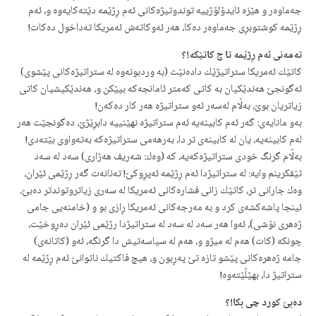
جه‌ماوه‌ر و هێزه‌ ئایدۆلۆژییه‌ توندوتیژه‌كانی ئه‌م ڕژێمه‌ دێته‌كایه‌وه‌‌ و، ئه‌م
ڕژێمه‌ كوشتوبڕی جه‌ماوه‌ر ده‌كا، هه‌ر ئه‌وكاته‌ش‌ ئه‌مریكا ته‌داخول ده‌كات!
ته‌مه‌نی ئه‌م ڕژێمه‌ تا چ كاتێكه‌!؟
كاتێك ئه‌مریكا ستراتیژێك دا‌ده‌نێت (به‌ وردبونه‌وه‌ له‌ ستراتیژه‌كانی پێشوی)
ئه‌گونجێ هه‌ندێكیان به‌ كاتی كه‌متر ئامانجه‌كه‌ بپێكن و، هه‌ندێكیشیان كاتی
زیاتریان بوێ، به‌ڵام له‌سه‌ر ئه‌و ستراتیژه‌ هه‌ر كار ده‌كه‌ن!
به‌و مانایه‌ی: گه‌ر ئه‌م كابینه‌یه‌ ئه‌م ستراتیژه‌ نهێنییه‌ دابڕێژێ، ده‌گونجێت هه‌ر
له‌م كابینه‌یه‌، یان له‌ كابینه‌ی تر دا، به‌رهه‌می ستراتیژه‌كه‌ به‌ته‌واوی بێته‌دی!
به‌ڵام گرنگ خودی ستراتیژه‌كه‌یه‌، كه‌ (وه‌ك: شه‌ریف هه‌ژاری) سه‌د له‌ سه‌د
تێفكرینم وایه‌: له‌ ستراتیژدا ئه‌م ڕژێمه‌ ئه‌پڕوكێ! ته‌نانه‌ت گه‌ر ڕژێمی ئێران،
وه‌ك جارانی تر، كاتێك زانی فشاره‌كانی ئه‌مریكا له‌ سه‌ری زیاتروتوندتر ده‌بێ،
ئینجا پاشه‌كشه‌ی كرد و به‌ مه‌رجه‌كانی ئه‌مریكا ڕازی بو و (خامنه‌یی جامی
ژه‌هری نۆشی)، ئه‌وا هه‌ر سه‌د له‌ سه‌د له‌ ستراتیژدا رژێمی ئێران ده‌ڕوخێت،
چونكه‌ (كات) هه‌م له‌ میژو و، هه‌م له‌ سیاسه‌تیش دا گرنگه‌، ئه‌و (كاتانه‌ی)
جامه‌ ژه‌هره‌كانی پێشو تازه‌ تێ په‌ڕبون و، هیچ فاكتیك ناتوانێ ئه‌م ڕژێمه‌ له‌
ستراتیژ دا، بهێڵێته‌وه‌!
ده‌بێ كورد چی بكا!؟