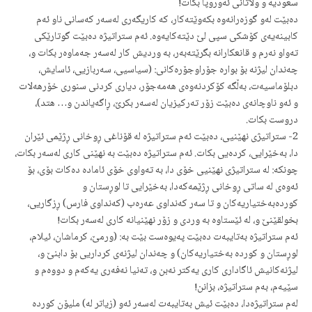
سعودیه‌ و ولاتانی ئه‌وروپا بكات!
ده‌بێت له‌و گوزه‌رانه‌وه‌ بكه‌وێته‌كار، كه‌ كاریگه‌ری له‌سه‌ر كه‌سانی ناو ئه‌م
كابینه‌یه‌ی كۆشكی سپی لێ دێته‌كایه‌وه‌. ئه‌م ستراتیژه‌ ده‌بێت گوتارێكی
ته‌واو نه‌رم و قانعكارانه‌ بگرێته‌به‌ر، به‌ وردیش كار له‌سه‌ر جه‌ماوه‌ر بكات و،
چه‌ندان لیژنه‌ بۆ بواره‌ جۆراوجۆره‌كانی: (سیاسیی، سه‌ربازیی، ئاسایش،
دبلۆماسیه‌ت، به‌ڵگه‌ كۆكردنه‌وه‌ی هه‌مه‌جۆر، دیاری كردنی سنوری خۆرهه‌لات
و ئه‌و ناوچانه‌ی ده‌بێت زۆر ته‌ركیزیان له‌سه‌ر بكرێ، ڕاگه‌یاندن و… هتد)،
دروست بكات.
2- ستراتیژی نهێنیی، ده‌بێت ئه‌م ستراتیژه‌ له‌ قۆناغی ڕوخانی ڕژێمی ئێران
دا، به‌خێرایی،‌ كرده‌‌یی بكات. ئه‌م ستراتیژه‌ ده‌بێت به‌ نهێنی كاری له‌سه‌ر بكات،
چونكه‌: له‌ ستراتیژی نهێنیی خۆی دا، به‌ ته‌واوی خۆی ئاماده‌ ده‌كات بۆی، بۆ
ئه‌وه‌ی له‌ ساتی ڕوخانی ڕژێمه‌كه‌دا، به‌خێرایی تا لوڕستان و
كورده‌به‌ختیاریه‌كان و تا سه‌ر كه‌نداوی عه‌ره‌ب (كه‌نداوی فارس) ڕزگاریی،
بخولقێنێ و، له‌ ئێستاوه‌ به‌ وردی و زۆر نهێنیانه‌ كاری له‌سه‌ر بكات!
ئه‌م ستراتیژه‌ به‌تایبه‌ت ده‌بێت په‌یوه‌ست بێت به‌: (ورمێ، كرماشان، ئیلام،
لوڕستان و كورده‌ به‌ختیاریه‌كان) و چه‌ندان لیژنه‌ی كرداریی بۆ دابنێ و،
لیژنه‌كانیش ئاگاداری كاری یه‌كتر نه‌بن و، ته‌نیا نه‌فه‌ری یه‌كه‌م و دووه‌م و
سێیه‌م، به‌م ستراتیژه،‌ بزانن!
له‌م ستراتیژه‌دا، ده‌بێت ئیش به‌تایبه‌ت له‌سه‌ر ئه‌و (زیاتر له‌) ملیۆن كورده‌