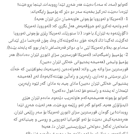
كه‌وابو (سه‌د له‌ سه‌د) ده‌بێت هه‌ر شه‌ڕی تێدا ڕووبدات، ئینجا بڕوخێت!
لێره‌دا ده‌بێت ته‌ركیز بخه‌ینه‌ سه‌ر دو دێڕ كه‌ پۆمپیۆ ڕايگه‌یاند:
1- (ئه‌مریكا و ئه‌وروپا بۆچونی هاوبه‌شیان دژی ئێران هه‌یه‌).
ئه‌م وته‌یه‌ ئه‌كرێ ئه‌و شرۆڤه‌یه‌ش هه‌ڵ بگرێ، كه‌: (ئه‌وروپا، ئه‌مریكا
ناگۆڕێته‌وه‌ به‌ ئێران)، یاخود: ( تا سنورێك، ئه‌مریكا ڕێزی بۆچونی ئه‌وروپا
ئه‌گرێت، ئه‌گینا تاك لایه‌نه‌ خۆی ده‌كه‌وێته‌كار، وه‌ك چۆن فه‌ره‌نسا دژی لێدانی
سه‌دام بو، به‌لام ئه‌مریكا لێی دا و، دواتر فه‌ره‌نساش ناچار بوو كه‌ پابه‌ند بێت!).
2- پۆمپیۆ ڕاشیگه‌یاند: (ئه‌مریكا قورسترین سزای ئابوری ئێران ده‌دات!)، هه‌ر
پۆمیۆ وتیشی (هه‌میشه‌ پشتیوانی خه‌لكی ئێران ده‌بین).
قورسترین سزا واته‌ چی، واته:‌ (هه‌وله‌ده‌ین زه‌مینه‌یه‌ك بخولقێنین كه‌ خه‌ڵك
دژی برسێتی و نه‌داری، ڕاپه‌ڕین و ڕاماڵین بهێننه‌كایه‌وه‌)، ئه‌ی (هه‌میشه‌
پشتیوانی خه‌لكی ئێران ده‌بین) مانای چیه‌، به‌ مانای: گه‌ر ئێوه‌ ڕاپه‌ڕین،
ئێمه‌تان له‌ پشته‌ و ڕاسته‌وخۆ ته‌داخول ده‌كه‌ین!
كه‌وابو بۆچونه‌ هه‌میشه‌یه‌كه‌م هاوته‌ریب دێته‌وه‌، ماده‌م ئێران هێزی
ئایدۆلۆژی هه‌یه‌، كه‌وابو گه‌ر ئه‌و ڕژێمه‌ بڕوخێت، هه‌ر ئه‌بێت شه‌ڕی تێدا
ڕوبدات! بێ گومان، قورسترین سزای ئابوری ئه‌مریكا بۆ سه‌ر ڕژێمی ئێران،
هه‌ڕه‌شه‌یه‌كیش ده‌بێت بۆ ئه‌و كۆمپانیا ئه‌وروپی و ڕوسی و چینیانه‌ی كه‌
مامه‌له‌یان له‌گه‌ل ده‌وله‌تی تیرۆریستیی ئێران دا، هه‌یه‌!