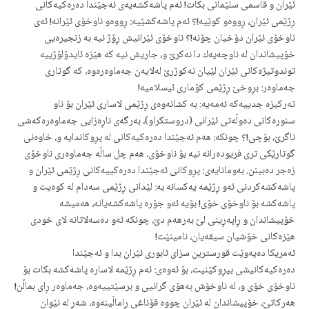
ئێران و قاسمی سلێمانی بكات! ئه‌م پاشه‌كشه‌یه‌ی ئه‌جێندا ده‌ره‌كیه‌كانی
ڕژێمی ئێران، ڕووه‌و كوێیه‌!؟ ئه‌م پاشه‌كشێیه‌: ڕووه‌و ناوخۆی ئێرانه‌! ئه‌ی
ناوخۆی ئێران دۆخیان چۆنه‌!؟ ناوخۆی ئێرانیش ڕۆژ نیه‌ به‌ زنجیره‌یی
خۆپیشاندان له‌ ناوچه‌یه‌ك دا نه‌كرێ و، جاریش نیه‌ كه‌ هێزه‌ ئایدۆلۆژییه‌
توندوتیژه‌كانی ئێران لێیان نه‌كوژرێ له‌لایه‌ن جه‌ماوه‌ره‌وه‌، كه‌ گوتاری
جه‌ماوه‌ر: بڕوخێ ڕژێمی كۆماری ئیسلامیه‌!
ته‌ركیزه‌ جدییه‌كه‌ ئه‌مه‌یه‌: به‌ كشانه‌وه‌ی ڕژێمی لاساری ئێران بۆ ناو
سنوره‌كانی ده‌وڵه‌تی ئێرانی (دروستكراو)، به‌رگه‌ی ناڕه‌زایی جه‌ماوه‌ره‌كه‌شی
ناگرێ، بۆچی!؟ چونكه‌: هه‌م ئه‌جێندا ده‌ره‌كیه‌كانی له‌ پڕوكاندایه‌ و، خاوه‌نی
گوتارێكی تری فریوده‌رانه‌ نیه‌ بۆ ناوخۆی، هه‌م چل ساڵه‌ جه‌ماوه‌ری ناوخۆی
زه‌جر ده‌بینن. به‌ومانایه‌ی: پڕوكانی ئه‌جێندا ده‌ره‌كییه‌كانی ڕژێمی ئێران و
پاشه‌كشه‌كردنی ئه‌و ڕژێمه‌ یه‌كسانه‌ به‌: لێدانی ڕژێمی سه‌دام له‌ كوه‌یت و
پاشه‌كشه‌ بۆ ناوخۆی خۆی! بۆیه‌ ئه‌و جۆره‌ پاشه‌كشه‌یانه‌، هه‌میشه‌
خۆپیشاندان و ڕاپه‌ڕینی لێ به‌رهه‌م دێ، چونكه‌ ئه‌و ده‌سه‌لاتانه‌ لای خودی
هێزه‌كانی خۆشیان سیقه‌یان، نامینێت!
ئه‌مریكا ده‌یه‌وێت قورسترین سزای ئابوری ئێران بدا و ئه‌جێندا
ده‌ره‌كیه‌كانیشی بپڕوكێنیت، بۆ ئه‌وه‌ی: ئه‌م ڕژێمه‌ لاساره‌ پاشه‌كشه‌ بكات بۆ
ناوخۆی خۆی و، له‌ ناوخۆش به‌هۆی گرانیی و برسێتییه‌وه‌، جه‌ماوه‌ر ڕای بماڵن!
هه‌ركاتێ، خۆپیشاندان له‌ ئێران چووه‌ قۆناغی ڕاماڵینه‌وه‌، شه‌ڕ له‌ نێوان