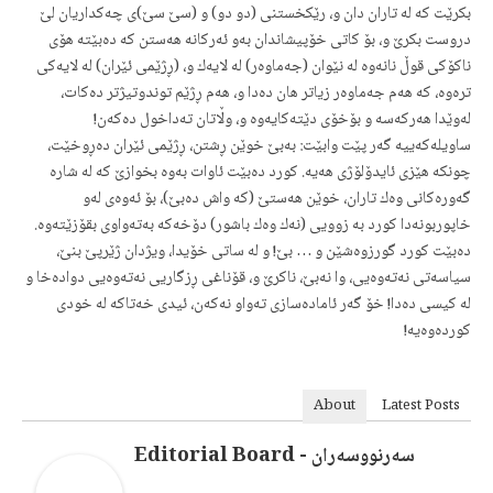
بكرێت كه‌ له‌ تاران دان و، رێكخستنی (دو دو) و (سێ سێ)ی چه‌كداریان لێ
دروست بكرێ و، بۆ كاتی خۆپیشاندان به‌و ئه‌ركانه‌ هه‌ستن كه‌ ده‌بێته‌ هۆی
ناكۆكی قوڵ نانه‌وه‌ له‌ نێوان (جه‌ماوه‌ر) له‌ لایه‌ك و، (ڕژێمی ئێران) له‌ لایه‌كی
تره‌وه‌، كه‌ هه‌م جه‌ماوه‌ر زیاتر هان ده‌دا و، هه‌م ڕژێم توندوتیژتر ده‌كات،
له‌وێدا هه‌ركه‌سه‌ و بۆخۆی دێته‌كایه‌وه‌ و، وڵاتان ته‌داخول ده‌كه‌ن!
ساویله‌كه‌ییه‌ گه‌ر پێت وابێت: به‌بێ خوێن ڕشتن، ڕژێمی ئێران ده‌ڕوخێت،
چونكه‌ هێزی ئایدۆلۆژی هه‌یه‌. كورد ده‌بێت ئاوات به‌وه‌ بخوازێ كه‌ له‌ شاره‌
گه‌وره‌كانی وه‌ك تاران، خوێن هه‌ستێ (كه‌ واش ده‌بێ)، بۆ ئه‌وه‌ی له‌و
خاپوربونه‌دا كورد به‌ زوویی (نه‌ك وه‌ك باشور) دۆخه‌كه‌ به‌ته‌واوی بقۆزێته‌وه‌.
ده‌بێت كورد گورزوه‌شێن و … بێ! و له‌ ساتی خۆیدا، ویژدان ژێرپێ بنێ،
سیاسه‌تی نه‌ته‌وه‌یی، وا نه‌بێ، ناكرێ و، قۆناغی ڕزگاریی نه‌ته‌وه‌یی دواده‌خا و
له‌ كیسی ده‌دا! خۆ گه‌ر ئامادەسازی ته‌واو نه‌كه‌ن، ئیدی خه‌تاكه‌ له‌ خودی
كورده‌وه‌یه‌!
About
Latest Posts
سەرنووسەران - Editorial Board