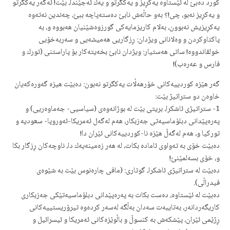
كورد ده‌بێ له‌ ئێستاوه‌ یه‌كڕیز و یه‌كگرتو و یه‌ك ئه‌جێندا، بێت! ئه‌گه‌ر یه‌كگرتو
و یه‌كڕیز نه‌بو، چی!؟ به‌و حاڵه‌ش نابێ ده‌سته‌پاچه‌ ببێ، چه‌ندین نه‌ته‌وه‌
یه‌كڕیزیش نه‌بوون، به‌لام كاریزمایه‌كی گورزوه‌شێنیان هه‌بووه‌ و، به‌
پاكتاوكردن و وه‌لانانی ویژدان: ڕزگاریی هه‌میشه‌یی و سه‌ربه‌خۆیی
خولقاندووه‌! ساتی هه‌ستیار: ویژدان نابێ بخه‌یته‌كار بۆ پاراستنی (تورك و
فارس و عه‌ره‌ب)!
گه‌ر هێزه‌ كوردییه‌كانی خۆرهه‌ڵات یه‌كگر‌تو نه‌بون: ده‌بێت هیزه‌ گه‌وره‌كه‌یان
خاوه‌ن دو ستراتیژ بێت:
1- ستراتیژی ئاشكرا، بریتی بێت له‌ بوژانه‌وه‌ی (سیاسیی- جه‌ماوه‌ریی) و
په‌ره‌پێدانی دبلۆماسیه‌تی جه‌زبكار، هه‌م له‌گه‌ل ئه‌مریكا-ئه‌وروپا- سعودیه‌ و
توركیا و، هه‌م له‌گه‌ڵ هێزه‌ نا-كوردییه‌كانی ئێران دا!
ده‌بێت خۆی به‌ ته‌واوی ئاماده‌ بكات، له‌ هه‌ر زه‌مینه‌یه‌ك دا، ناوچه‌كان ڕزگار بكا
و، خۆی بسه‌لمێنێ!
ده‌بێت له‌ ستراتیژی ئاشكرا، گوتاری: (مافی چاره‌نوس بێت به‌ شێوه‌ی
فیدراڵی).
ده‌بێت له‌ ئێستاوه‌، ده‌ست بكات به‌ په‌ره‌پێدانی دبلۆماسیه‌تێكی جه‌زبكاری
كاریگه‌ردانه‌ر، به‌تایبه‌ت سه‌دان به‌ڵگه‌ له‌سه‌ر كرده‌وه‌ تیرۆریستییه‌كانی
ڕژێمی ئێران، پێشكه‌ش به‌ كنسوڵ و باڵوێزه‌كانی ئه‌مریكا و ئیسرائیل و